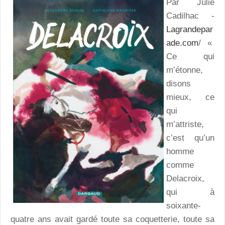
Par Julie
Cadilhac -
Lagrandepar
ade.com
/ «
Ce qui
m’étonne,
disons
mieux, ce
qui
m’attriste,
c’est qu’un
homme
comme
Delacroix,
qui à
soixante-
quatre ans avait gardé toute sa coquetterie, toute sa