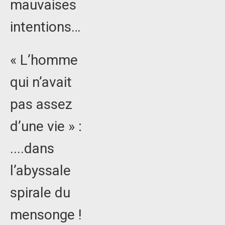
mauvaises
intentions…
« L’homme
qui n’avait
pas assez
d’une vie » :
....dans
l’abyssale
spirale du
mensonge !