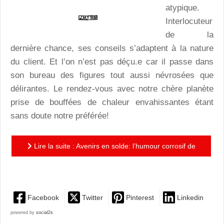
atypique.
Interlocuteur
de la
dernière chance, ses conseils s’adaptent à la nature
du client. Et l’on n’est pas déçu.e car il passe dans
son bureau des figures tout aussi névrosées que
délirantes. Le rendez-vous avec notre chère planète
prise de bouffées de chaleur envahissantes étant
sans doute notre préférée!
Lire la suite : Avenirs en solde: l’humour corrosif de
Nicolas Poupon décliné en consultations improbables
Facebook
Twitter
Pinterest
Linkedin
powered by
social2s