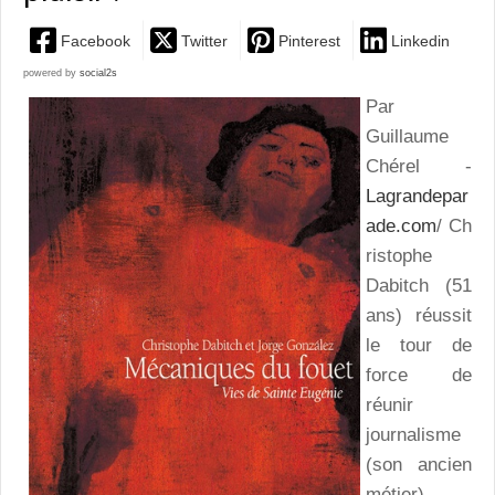
Facebook
Twitter
Pinterest
Linkedin
powered by
social2s
Par
Guillaume
Chérel -
Lagrandepar
ade.com
/ Ch
ristophe
Dabitch (51
ans) réussit
le tour de
force de
réunir
journalisme
(son ancien
métier),