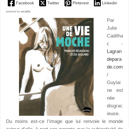
Facebook
Twitter
Pinterest
Linkedin
powered by
social2s
Par
Julie
Cadilha
c -
Lagran
depara
de.com
/
Guylai
ne est
née
disgrac
ieuse.
Du moins est-ce l’image que lui renvoie le monde