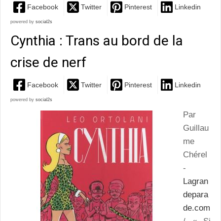
Facebook
Twitter
Pinterest
Linkedin
powered by
social2s
Cynthia : Trans au bord de la
crise de nerf
Facebook
Twitter
Pinterest
Linkedin
powered by
social2s
Par
Guillau
me
Chérel
-
Lagran
depara
de.com