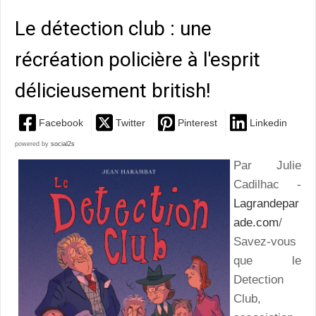
Le détection club : une
récréation policière à l'esprit
délicieusement british!
Facebook
Twitter
Pinterest
Linkedin
powered by
social2s
Par Julie
Cadilhac -
Lagrandepar
ade.com
/
Savez-vous
que le
Detection
Club,