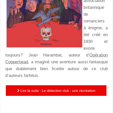
association
britannique
de
romanciers
à énigme, a
été créé en
1930 et
existe
toujours? Jean Harambat, auteur d’
Opération
Copperhead
, a imaginé une aventure aussi fantasque
que diablement bien ficelée autour de ce club
d’auteurs farfelus.
Lire la suite : Le détection club : une récréation
policière à l'esprit délicieusement british!