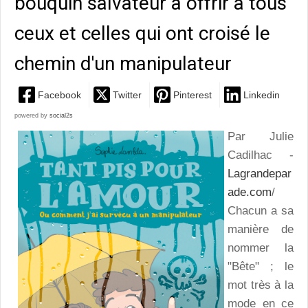
bouquin salvateur à offrir à tous
ceux et celles qui ont croisé le
chemin d'un manipulateur
Facebook
Twitter
Pinterest
Linkedin
powered by
social2s
Par Julie
Cadilhac -
Lagrandepar
ade.com
/
Chacun a sa
manière de
nommer la
"Bête" ; le
mot très à la
mode en ce