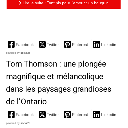
Lire la suite : Tant pis pour l’amour : un bouquin
salvateur à offrir à tous ceux et celles qui ont croisé
le...
Facebook
Twitter
Pinterest
Linkedin
powered by
social2s
Tom Thomson : une plongée
magnifique et mélancolique
dans les paysages grandioses
de l’Ontario
Facebook
Twitter
Pinterest
Linkedin
powered by
social2s