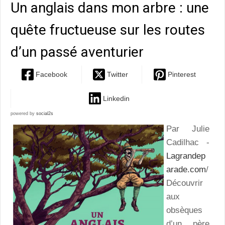
Un anglais dans mon arbre : une
quête fructueuse sur les routes
d’un passé aventurier
Facebook
Twitter
Pinterest
Linkedin
powered by
social2s
Par Julie
Cadilhac -
Lagrandep
arade.com
/
Découvrir
aux
obsèques
d’un père