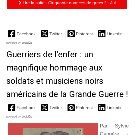
Lire la suite : Cinquante nuances de grecs 2 : Jul
and Charles Pépin make our myths great again
Facebook
Twitter
Pinterest
Linkedin
powered by
social2s
Guerriers de l’enfer : un
magnifique hommage aux
soldats et musiciens noirs
américains de la Grande Guerre !
Facebook
Twitter
Pinterest
Linkedin
powered by
social2s
Par Sylvie
Gagnère -