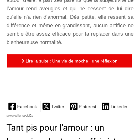
autour d’elle, à part ses parents que la subjectivité de
l’amour rend aveugles et qui ne cessent de lui dire
qu’elle n’a rien d’anormal. Dès petite, elle ressent sa
différence et même en grandissant, aucun artifice ne
semble être assez efficace pour la replacer dans une
bienheureuse normalité.
Lire la suite : Une vie de moche : une réflexion
pertinente et émouvante sur la différence et l’essence
même de la...
Facebook
Twitter
Pinterest
Linkedin
powered by
social2s
Tant pis pour l’amour : un