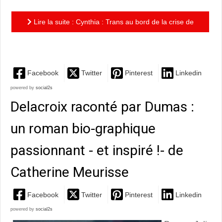
Lire la suite : Cynthia : Trans au bord de la crise de
nerf
Facebook
Twitter
Pinterest
Linkedin
powered by
social2s
Delacroix raconté par Dumas :
un roman bio-graphique
passionnant - et inspiré !- de
Catherine Meurisse
Facebook
Twitter
Pinterest
Linkedin
powered by
social2s