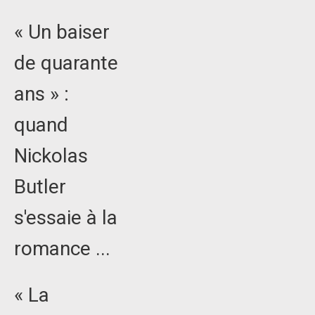
« Un baiser
de quarante
ans » :
quand
Nickolas
Butler
s'essaie à la
romance ...
« La