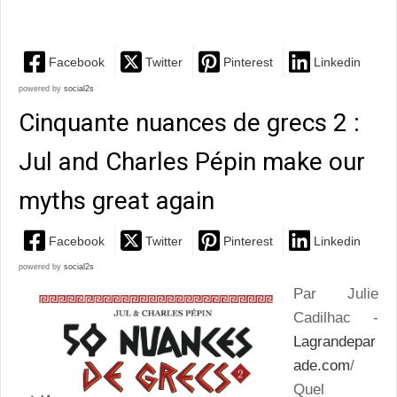
Catherine...
Facebook
Twitter
Pinterest
Linkedin
powered by
social2s
Cinquante nuances de grecs 2 :
Jul and Charles Pépin make our
myths great again
Facebook
Twitter
Pinterest
Linkedin
powered by
social2s
Par Julie
Cadilhac -
Lagrandepar
ade.com
/
Quel