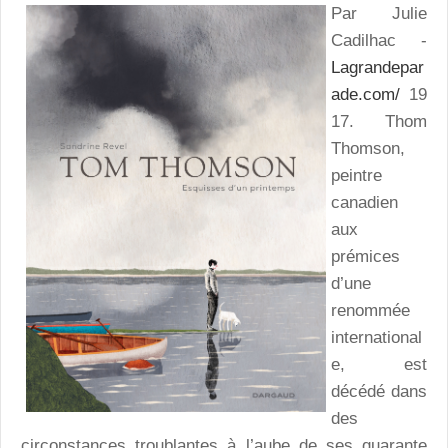
Par Julie
Cadilhac -
Lagrandepar
ade.com/
19
17. Thom
Thomson,
peintre
canadien
aux
prémices
d’une
renommée
international
e, est
décédé dans
des
circonstances troublantes à l’aube de ses quarante