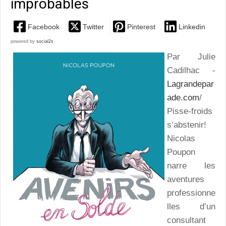
improbables
Facebook
Twitter
Pinterest
Linkedin
powered by
social2s
Par Julie
Cadilhac -
Lagrandepar
ade.com
/
Pisse-froids
s’abstenir!
Nicolas
Poupon
narre les
aventures
professionne
lles d’un
consultant