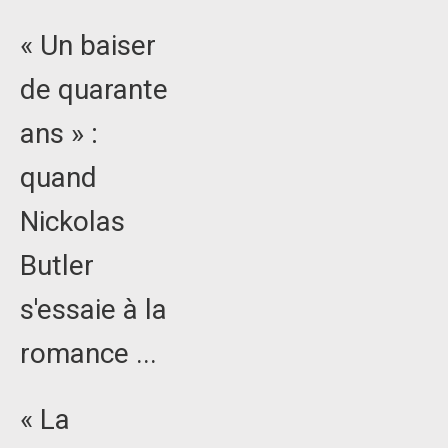
« Un baiser
de quarante
ans » :
quand
Nickolas
Butler
s'essaie à la
romance ...
« La