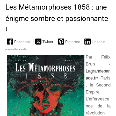
Les Métamorphoses 1858 : une
énigme sombre et passionnante
!
Facebook
Twitter
Pinterest
Linkedin
powered by
social2s
Par Félix
Brun -
Lagrandepar
ade.fr
/ Paris
, le Second
Empire.
L’effervesce
nce de la
révolution