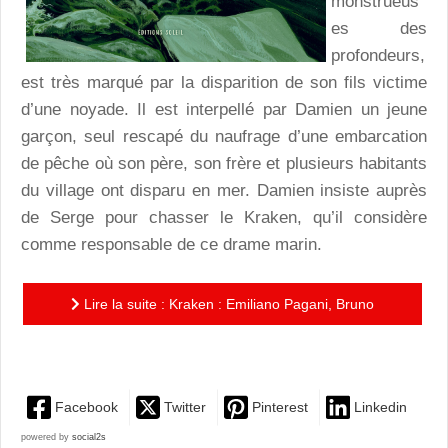
monstrueus
es des
profondeurs,
est très marqué par la disparition de son fils victime
d’une noyade. Il est interpellé par Damien un jeune
garçon, seul rescapé du naufrage d’une embarcation
de pêche où son père, son frère et plusieurs habitants
du village ont disparu en mer. Damien insiste auprès
de Serge pour chasser le Kraken, qu’il considère
comme responsable de ce drame marin.
Lire la suite : Kraken : Emiliano Pagani, Bruno
Cannucciari et les superstitions meurtrières !
Facebook
Twitter
Pinterest
Linkedin
powered by
social2s