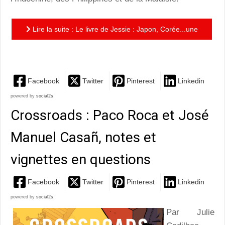
Lire la suite : Le livre de Jessie : Japon, Corée...une
guerre oubliée !
Facebook
Twitter
Pinterest
Linkedin
powered by
social2s
Crossroads : Paco Roca et José
Manuel Casañ, notes et
vignettes en questions
Facebook
Twitter
Pinterest
Linkedin
powered by
social2s
Par Julie