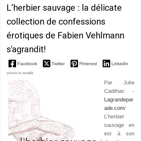
L’herbier sauvage : la délicate
collection de confessions
érotiques de Fabien Vehlmann
s'agrandit!
Facebook
Twitter
Pinterest
Linkedin
powered by
social2s
Par Julie
Cadilhac -
Lagrandepar
ade.com
/
L’herbier
sauvage en
est à son