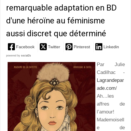
remarquable adaptation en BD
d'une héroïne au féminisme
aussi discret que déterminé
Facebook
Twitter
Pinterest
Linkedin
powered by
social2s
Par Julie
Cadilhac -
Lagrandepar
ade.com
/
Ah…les
affres de
l’amour!
Mademoisell
e de