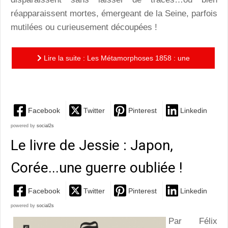
réapparaissent mortes, émergeant de la Seine, parfois
mutilées ou curieusement découpées !
Lire la suite : Les Métamorphoses 1858 : une
énigme sombre et passionnante !
Facebook
Twitter
Pinterest
Linkedin
powered by
social2s
Le livre de Jessie : Japon,
Corée...une guerre oubliée !
Facebook
Twitter
Pinterest
Linkedin
powered by
social2s
Par Félix