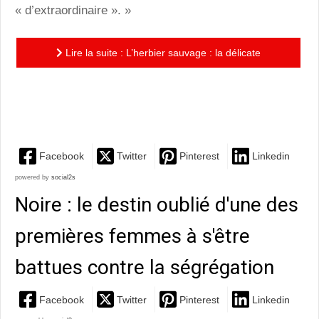
« d’extraordinaire ». »
Lire la suite : L’herbier sauvage : la délicate
collection de confessions érotiques de Fabien
Vehlmann s'agrandit!
Facebook
Twitter
Pinterest
Linkedin
powered by
social2s
Noire : le destin oublié d'une des
premières femmes à s'être
battues contre la ségrégation
Facebook
Twitter
Pinterest
Linkedin