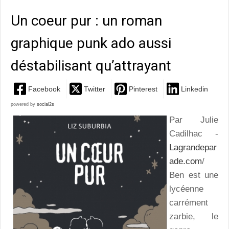
Un coeur pur : un roman
graphique punk ado aussi
déstabilisant qu’attrayant
Facebook
Twitter
Pinterest
Linkedin
powered by
social2s
Par Julie
Cadilhac -
Lagrandepar
ade.com
/
Ben est une
lycéenne
carrément
zarbie, le