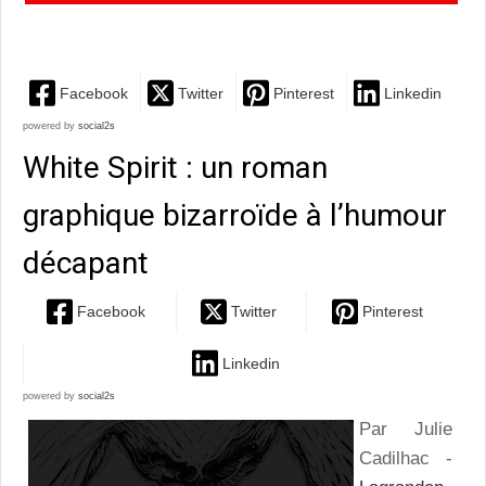
sur Leopold von Sacher-Masoch
Facebook
Twitter
Pinterest
Linkedin
powered by
social2s
White Spirit : un roman
graphique bizarroïde à l’humour
décapant
Facebook
Twitter
Pinterest
Linkedin
powered by
social2s
Par Julie
Cadilhac -