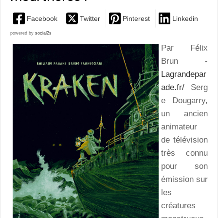
Facebook
Twitter
Pinterest
Linkedin
powered by
social2s
Par Félix
Brun -
Lagrandepar
ade.fr/
Serg
e Dougarry,
un ancien
animateur
de télévision
très connu
pour son
émission sur
les
créatures