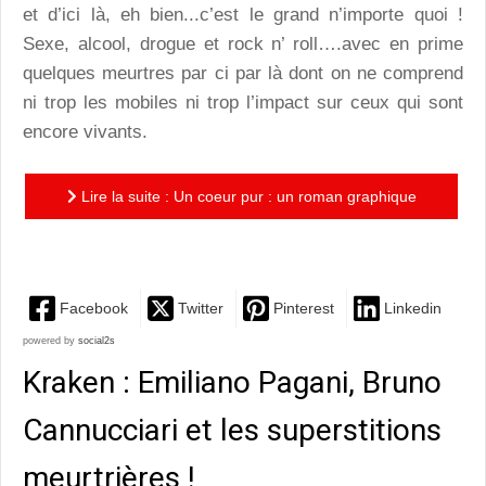
et d’ici là, eh bien...c’est le grand n’importe quoi !
Sexe, alcool, drogue et rock n’ roll….avec en prime
quelques meurtres par ci par là dont on ne comprend
ni trop les mobiles ni trop l’impact sur ceux qui sont
encore vivants.
Lire la suite : Un coeur pur : un roman graphique
punk ado aussi déstabilisant qu’attrayant
Facebook
Twitter
Pinterest
Linkedin
powered by
social2s
Kraken : Emiliano Pagani, Bruno
Cannucciari et les superstitions
meurtrières !