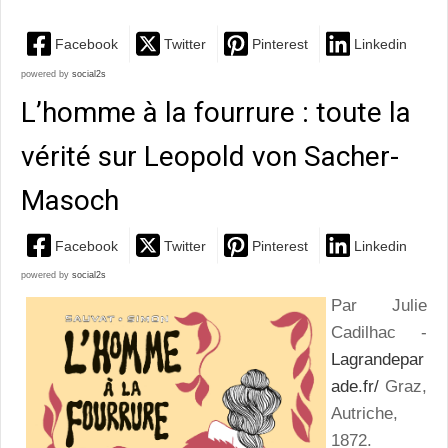
Facebook
Twitter
Pinterest
Linkedin
powered by
social2s
L’homme à la fourrure : toute la
vérité sur Leopold von Sacher-
Masoch
Facebook
Twitter
Pinterest
Linkedin
powered by
social2s
Par Julie
Cadilhac -
Lagrandepar
ade.fr/
Graz,
Autriche,
1872.