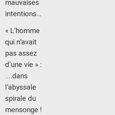
mauvaises
intentions…
« L’homme
qui n’avait
pas assez
d’une vie » :
....dans
l’abyssale
spirale du
mensonge !