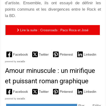
d’artiste. Ensemble, ils ont essayé de définir les
points communs et les divergences entre le Rock et
la BD.
Lire la suite : Crossroads : Paco Roca et José
Manuel Casañ, notes et vignettes en questions
Facebook
Twitter
Pinterest
Linkedin
powered by
social2s
Amour minuscule : un mirifique
et puissant roman graphique
Facebook
Twitter
Pinterest
Linkedin
powered by
social2s
Par Félix