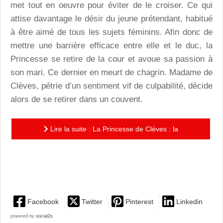
met tout en oeuvre pour éviter de le croiser. Ce qui
attise davantage le désir du jeune prétendant, habitué
à être aimé de tous les sujets féminins. Afin donc de
mettre une barrière efficace entre elle et le duc, la
Princesse se retire de la cour et avoue sa passion à
son mari. Ce dernier en meurt de chagrin. Madame de
Clèves, pétrie d’un sentiment vif de culpabilité, décide
alors de se retirer dans un couvent.
Lire la suite : La Princesse de Clèves : la
remarquable adaptation en BD d'une héroïne au
féminisme aussi discret...
Facebook
Twitter
Pinterest
Linkedin
powered by
social2s