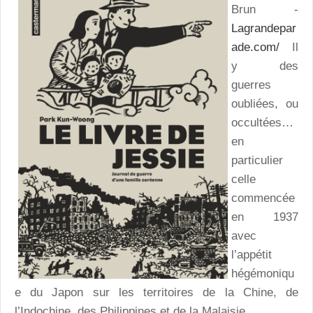
Brun -
Lagrandepar
ade.com/
Il
y des
guerres
oubliées, ou
occultées…
en
particulier
celle
commencée
en 1937
avec
l’appétit
hégémoniqu
e du Japon sur les territoires de la Chine, de
l’Indochine, des Philippines et de la Malaisie.