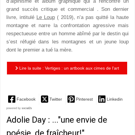
d’alpinisme et album graphique qui a rencontré un
grand succès critique et commercial . Son dernier
livre, intitulé
Le Loup
( 2019), n’a pas quitté la haute
montagne et narre la confrontation agressive mais
respectueuse entre un homme abîmé par le destin qui
s’est réfugié dans les montagnes et un jeune loup
dont le premier a tué la mère.
Lire la suite : Vertiges : un artbook aux cimes de l'art
de Jean-Marc Rochette
Facebook
Twitter
Pinterest
Linkedin
powered by
social2s
Adolie Day : ..."une envie de
poésie, de fraîcheur!"