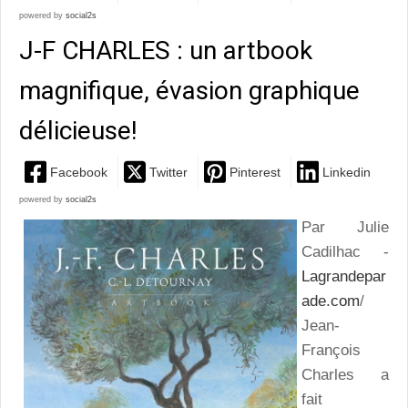
powered by
social2s
J-F CHARLES : un artbook
magnifique, évasion graphique
délicieuse!
Facebook
Twitter
Pinterest
Linkedin
powered by
social2s
Par Julie
Cadilhac -
Lagrandepar
ade.com
/
Jean-
François
Charles a
fait