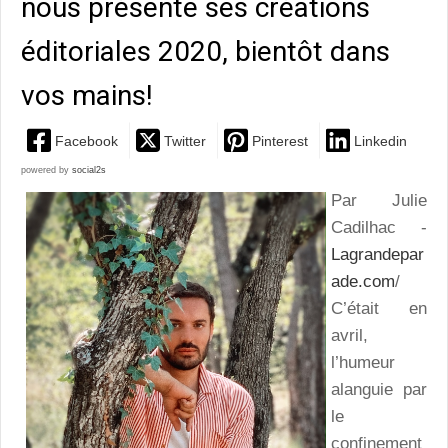
nous présente ses créations
éditoriales 2020, bientôt dans
vos mains!
Facebook
Twitter
Pinterest
Linkedin
powered by
social2s
Par Julie
Cadilhac -
Lagrandepar
ade.com
/
C’était en
avril,
l’humeur
alanguie par
le
confinement