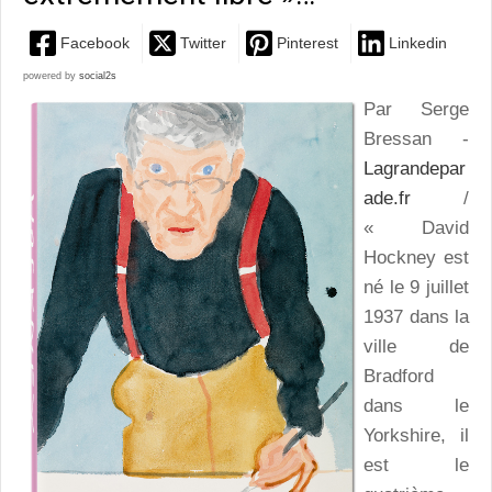
Facebook
Twitter
Pinterest
Linkedin
powered by
social2s
Par Serge
Bressan -
Lagrandepar
ade.fr
/
« David
Hockney est
né le 9 juillet
1937 dans la
ville de
Bradford
dans le
Yorkshire, il
est le