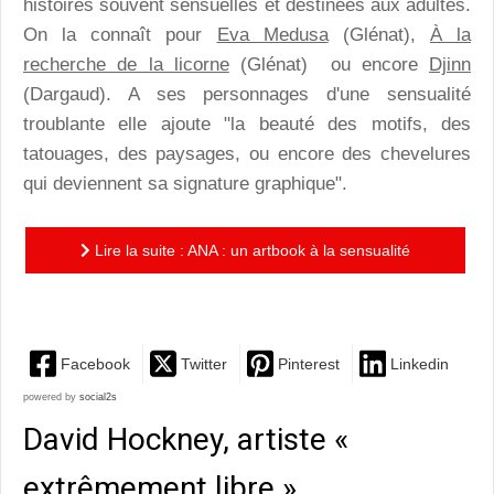
histoires souvent sensuelles et destinées aux adultes.
On la connaît pour
Eva Medusa
(Glénat),
À la
recherche de la licorne
(Glénat) ou encore
Djinn
(Dargaud). A ses personnages d'une sensualité
troublante elle ajoute "la beauté des motifs, des
tatouages, des paysages, ou encore des chevelures
qui deviennent sa signature graphique".
Lire la suite : ANA : un artbook à la sensualité
ensorcelante
Facebook
Twitter
Pinterest
Linkedin
powered by
social2s
David Hockney, artiste «
extrêmement libre »…