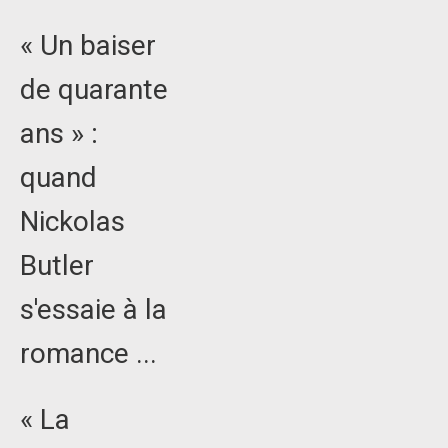
« Un baiser
de quarante
ans » :
quand
Nickolas
Butler
s'essaie à la
romance ...
« La