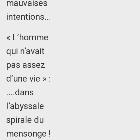
mauvaises
intentions…
« L’homme
qui n’avait
pas assez
d’une vie » :
....dans
l’abyssale
spirale du
mensonge !