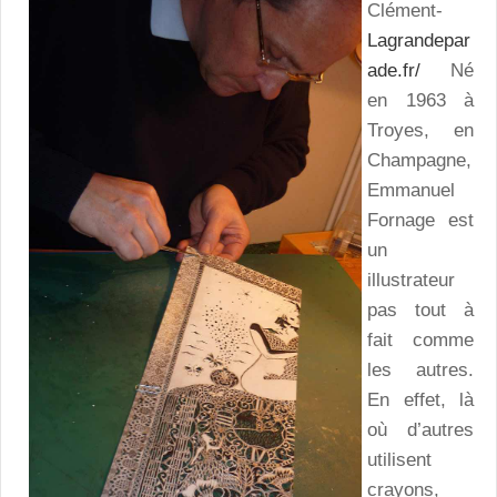
Clément-
Lagrandepar
ade.fr/
Né
en 1963 à
Troyes, en
Champagne,
Emmanuel
Fornage est
un
illustrateur
pas tout à
fait comme
les autres.
En effet, là
où d’autres
utilisent
crayons,