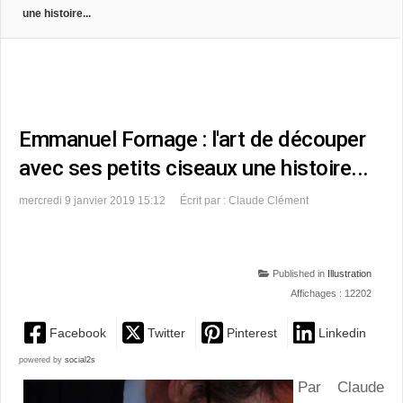
une histoire...
Emmanuel Fornage : l'art de découper
avec ses petits ciseaux une histoire...
mercredi 9 janvier 2019 15:12
Écrit par : Claude Clément
Published in
Illustration
Affichages : 12202
Facebook
Twitter
Pinterest
Linkedin
powered by
social2s
Par Claude