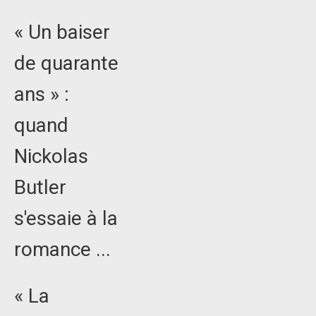
« Un baiser
de quarante
ans » :
quand
Nickolas
Butler
s'essaie à la
romance ...
« La