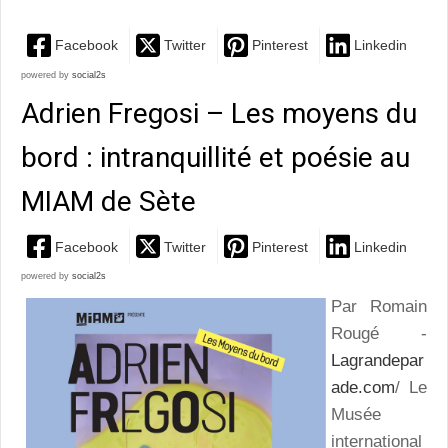
Facebook
Twitter
Pinterest
Linkedin
powered by
social2s
Adrien Fregosi – Les moyens du
bord : intranquillité et poésie au
MIAM de Sète
Facebook
Twitter
Pinterest
Linkedin
powered by
social2s
Par Romain
Rougé -
Lagrandepar
ade.com
/ Le
Musée
international