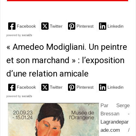
une exposition remarquable, émouvante et très riche
Facebook
Twitter
Pinterest
Linkedin
powered by
social2s
« Amedeo Modigliani. Un peintre
et son marchand » : l’exposition
d’une relation amicale
Facebook
Twitter
Pinterest
Linkedin
powered by
social2s
Par Serge
Bressan -
Lagrandepar
ade.com
/