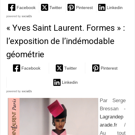
Facebook
Twitter
Pinterest
Linkedin
powered by
social2s
« Yves Saint Laurent. Formes » :
l’exposition de l’indémodable
géométrie
Facebook
Twitter
Pinterest
Linkedin
powered by
social2s
Par Serge
Bressan -
Lagrandep
arade.fr
/
Au tout