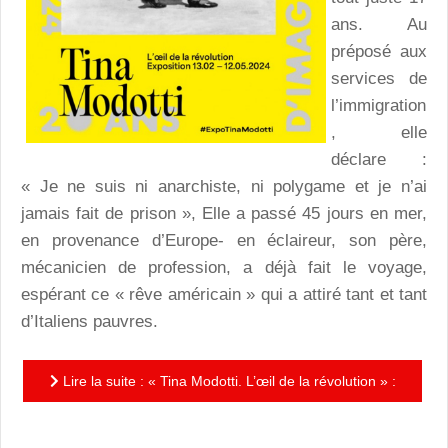
ans. Au
préposé aux
services de
l’immigration
, elle
déclare :
« Je ne suis ni anarchiste, ni polygame et je n’ai
jamais fait de prison », Elle a passé 45 jours en mer,
en provenance d’Europe- en éclaireur, son père,
mécanicien de profession, a déjà fait le voyage,
espérant ce « rêve américain » qui a attiré tant et tant
d’Italiens pauvres.
Lire la suite : « Tina Modotti. L’œil de la révolution » :
une expo à la gloire d’une femme libre et engagée