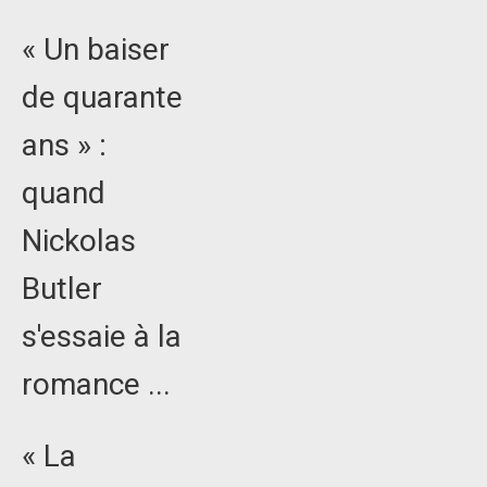
« Un baiser
de quarante
ans » :
quand
Nickolas
Butler
s'essaie à la
romance ...
« La