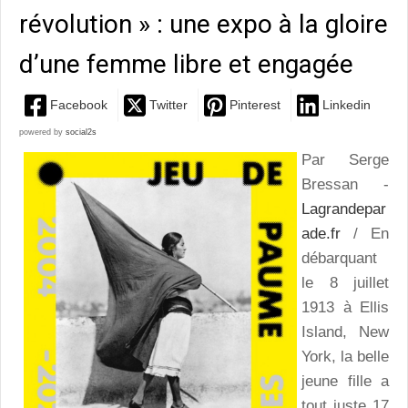
révolution » : une expo à la gloire
d’une femme libre et engagée
Facebook
Twitter
Pinterest
Linkedin
powered by
social2s
Par Serge
Bressan -
Lagrandepar
ade.fr
/ En
débarquant
le 8 juillet
1913 à Ellis
Island, New
York, la belle
jeune fille a
tout juste 17