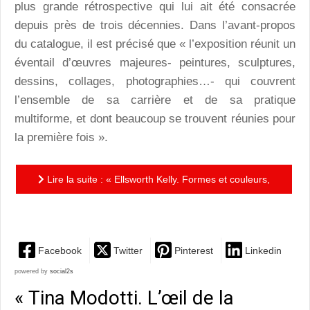
plus grande rétrospective qui lui ait été consacrée
depuis près de trois décennies. Dans l’avant-propos
du catalogue, il est précisé que « l’exposition réunit un
éventail d’œuvres majeures- peintures, sculptures,
dessins, collages, photographies…- qui couvrent
l’ensemble de sa carrière et de sa pratique
multiforme, et dont beaucoup se trouvent réunies pour
la première fois ».
Lire la suite : « Ellsworth Kelly. Formes et couleurs,
1949- 2015 » : hommage au peintre de l’abstraction
Facebook
Twitter
Pinterest
Linkedin
powered by
social2s
« Tina Modotti. L’œil de la