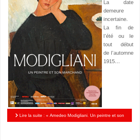
La date
demeure
incertaine.
La fin de
l’été ou le
tout début
de l’automne
1915…
Lire la suite : « Amedeo Modigliani. Un peintre et son
marchand » : l’exposition d’une relation amicale