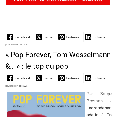
des Aristochats, fans de Star Wars, adorateurs du
Roi...
Facebook
Twitter
Pinterest
Linkedin
powered by
social2s
« Pop Forever, Tom Wesselmann
&… » : le top du pop
Facebook
Twitter
Pinterest
Linkedin
powered by
social2s
Par Serge
Bressan -
Lagrandepar
ade.fr
/ En