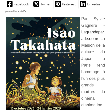
Facebook
Twitter
Pinterest
Linkedin
powered by
social2s
Par Sylvie
Gagnère -
Lagrandepar
ade.com
/ La
Maison de la
culture du
Japon à
Paris rend
hommage à
l’un des plus
grands
maîtres du
cinéma
d’animation,