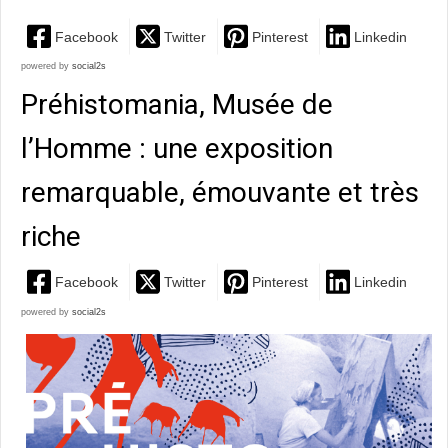
Facebook
Twitter
Pinterest
Linkedin
powered by
social2s
Préhistomania, Musée de
l’Homme : une exposition
remarquable, émouvante et très
riche
Facebook
Twitter
Pinterest
Linkedin
powered by
social2s