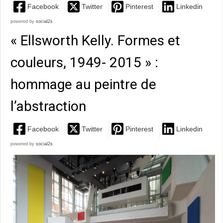
Facebook
Twitter
Pinterest
Linkedin
powered by
social2s
« Ellsworth Kelly. Formes et
couleurs, 1949- 2015 » :
hommage au peintre de
l’abstraction
Facebook
Twitter
Pinterest
Linkedin
powered by
social2s