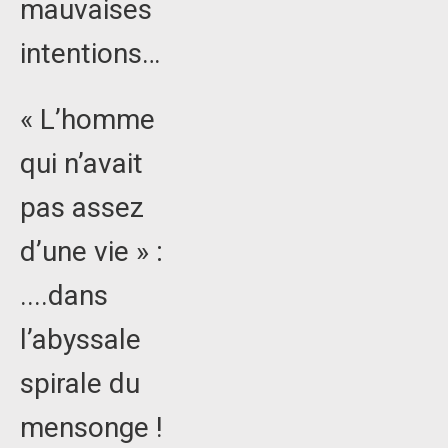
mauvaises
intentions…
« L’homme
qui n’avait
pas assez
d’une vie » :
....dans
l’abyssale
spirale du
mensonge !