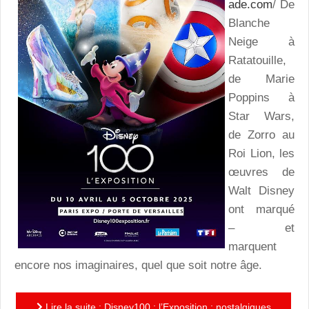
ade.com
/ De
Blanche
Neige à
Ratatouille,
de Marie
Poppins à
Star Wars,
de Zorro au
Roi Lion, les
œuvres de
Walt Disney
ont marqué
– et
marquent
encore nos imaginaires, quel que soit notre âge.
Lire la suite : Disney100 : l’Exposition : nostalgiques