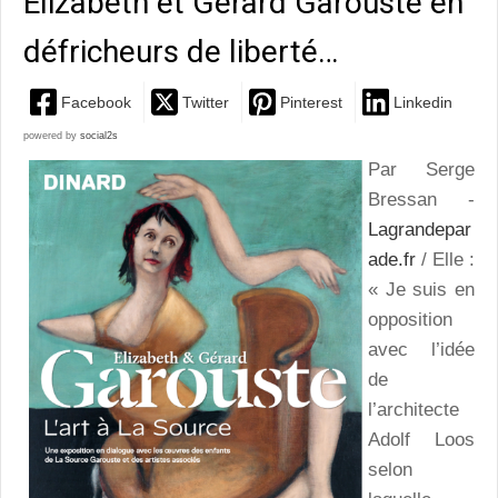
Elizabeth et Gérard Garouste en
défricheurs de liberté…
Facebook
Twitter
Pinterest
Linkedin
powered by
social2s
Par Serge
Bressan -
Lagrandepar
ade.fr
/ Elle :
« Je suis en
opposition
avec l’idée
de
l’architecte
Adolf Loos
selon