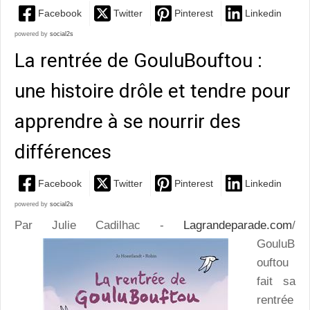
Facebook
Twitter
Pinterest
Linkedin
powered by
social2s
La rentrée de GouluBouftou :
une histoire drôle et tendre pour
apprendre à se nourrir des
différences
Facebook
Twitter
Pinterest
Linkedin
powered by
social2s
Par Julie Cadilhac -
Lagrandeparade.com
/
GouluB
ouftou
fait sa
rentrée