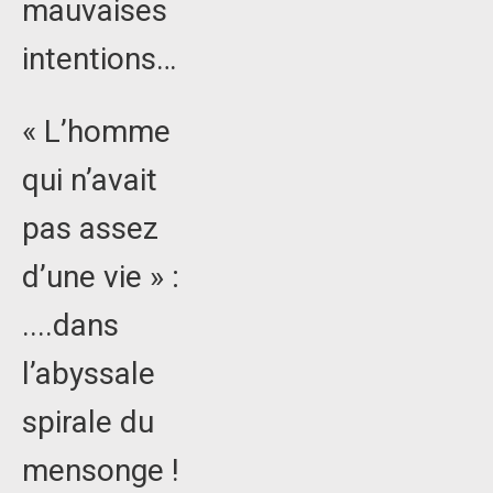
mauvaises
intentions…
« L’homme
qui n’avait
pas assez
d’une vie » :
....dans
l’abyssale
spirale du
mensonge !