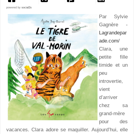
powered by
social2s
Par Sylvie
Gagnère -
Lagrandepar
ade.com/
Clara, une
petite fille
timide et un
peu
introvertie,
vient
d’arriver
chez sa
grand-mère
pour des
vacances. Clara adore se maquiller. Aujourd’hui, elle