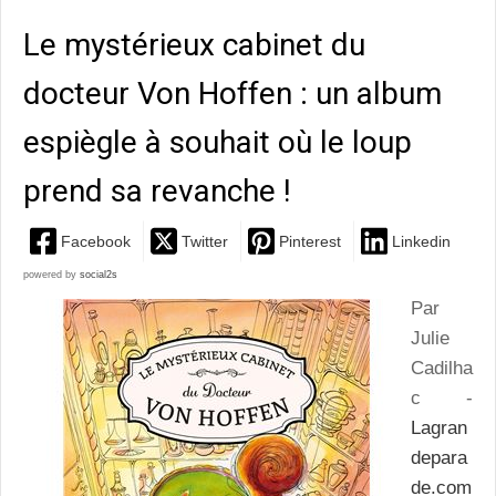
Le mystérieux cabinet du
docteur Von Hoffen : un album
espiègle à souhait où le loup
prend sa revanche !
Facebook
Twitter
Pinterest
Linkedin
powered by
social2s
Par
Julie
Cadilha
c -
Lagran
depara
de.com