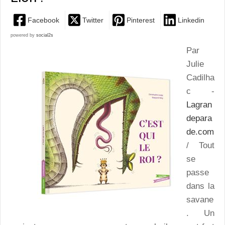
Facebook
Twitter
Pinterest
Linkedin
powered by
social2s
Par
Julie
Cadilha
c -
Lagran
depara
de.com
/ Tout
se
passe
dans la
savane
. Un