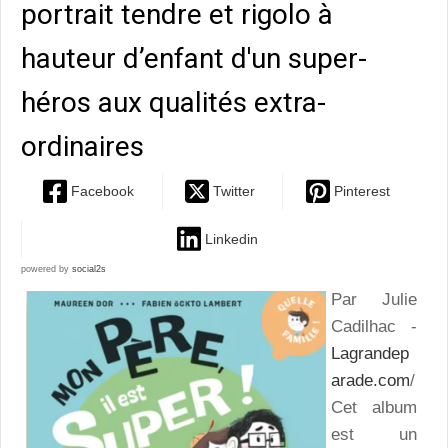
portrait tendre et rigolo à
hauteur d’enfant d'un super-
héros aux qualités extra-
ordinaires
Facebook
Twitter
Pinterest
Linkedin
powered by
social2s
Par Julie
Cadilhac -
Lagrandep
arade.com
/
Cet album
est un