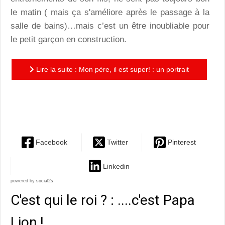
le matin ( mais ça s'améliore après le passage à la
salle de bains)…mais c’est un être inoubliable pour
le petit garçon en construction.
Lire la suite : Mon père, il est super! : un portrait
tendre et rigolo à hauteur d’enfant d'un super-héros
aux...
Facebook
Twitter
Pinterest
Linkedin
powered by
social2s
C'est qui le roi ? : ....c'est Papa
Lion !