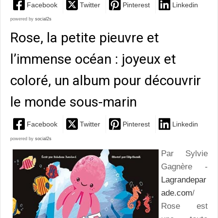
Facebook
Twitter
Pinterest
Linkedin
powered by
social2s
Rose, la petite pieuvre et
l’immense océan : joyeux et
coloré, un album pour découvrir
le monde sous-marin
Facebook
Twitter
Pinterest
Linkedin
powered by
social2s
Par Sylvie
Gagnère -
Lagrandepar
ade.com
/
Rose est