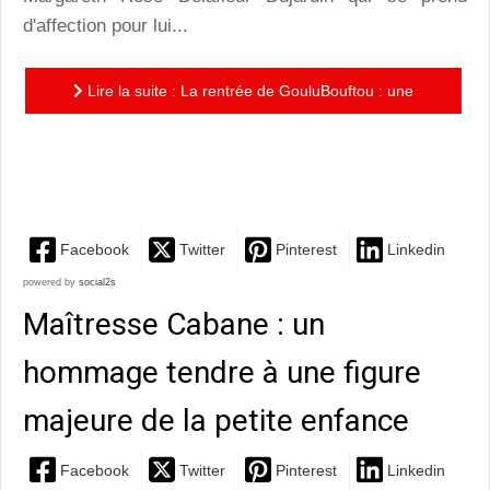
d'affection pour lui...
Lire la suite : La rentrée de GouluBouftou : une
histoire drôle et tendre pour apprendre à se nourrir
des...
Facebook
Twitter
Pinterest
Linkedin
powered by
social2s
Maîtresse Cabane : un
hommage tendre à une figure
majeure de la petite enfance
Facebook
Twitter
Pinterest
Linkedin