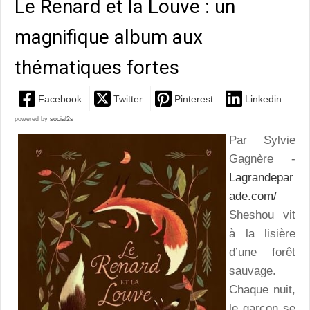
Le Renard et la Louve : un
magnifique album aux
thématiques fortes
Facebook
Twitter
Pinterest
Linkedin
powered by
social2s
Par Sylvie
Gagnère -
Lagrandepar
ade.com/
Sheshou vit
à la lisière
d’une forêt
sauvage.
Chaque nuit,
le garçon se