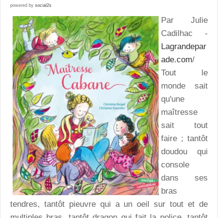
powered by
social2s
Par Julie
Cadilhac -
Lagrandepar
ade.com
/
Tout le
monde sait
qu'une
maîtresse
sait tout
faire ; tantôt
doudou qui
console
dans ses
bras
tendres, tantôt pieuvre qui a un oeil sur tout et de
multiples bras, tantôt dragon qui fait la police, tantôt