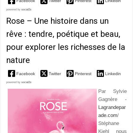
Facebook
Twitter
Pinterest
Linkedin
powered by
social2s
Rose – Une histoire dans un
rêve : tendre, poétique et beau,
pour explorer les richesses de la
nature
Facebook
Twitter
Pinterest
Linkedin
powered by
social2s
Par Sylvie
Gagnère -
Lagrandepar
ade.com
/
Stéphane
Kiehl nous