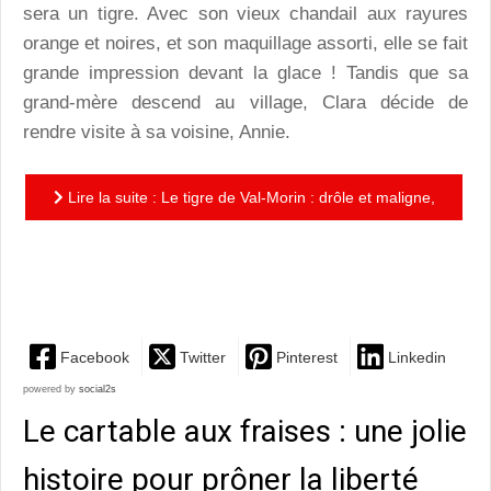
sera un tigre. Avec son vieux chandail aux rayures
orange et noires, et son maquillage assorti, elle se fait
grande impression devant la glace ! Tandis que sa
grand-mère descend au village, Clara décide de
rendre visite à sa voisine, Annie.
Lire la suite : Le tigre de Val-Morin : drôle et maligne,
une histoire pleine de rebondissements, à
l’imagination...
Facebook
Twitter
Pinterest
Linkedin
powered by
social2s
Le cartable aux fraises : une jolie
histoire pour prôner la liberté