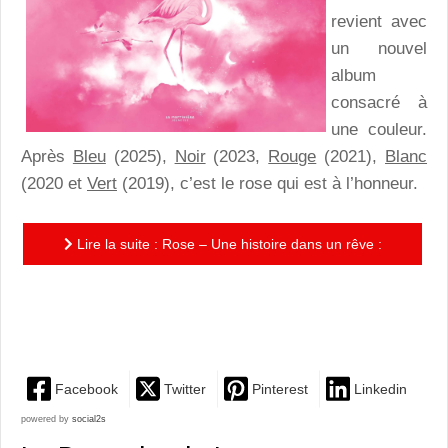
revient avec
un nouvel
album
consacré à
une couleur.
Après
Bleu
(2025),
Noir
(2023,
Rouge
(2021),
Blanc
(2020 et
Vert
(2019), c’est le rose qui est à l’honneur.
Lire la suite : Rose – Une histoire dans un rêve :
tendre, poétique et beau, pour explorer les richesses
de la...
Facebook
Twitter
Pinterest
Linkedin
powered by
social2s