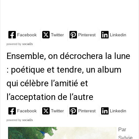
hommage aux histoires que l’on raconte, aux
illustrations magnifiques
Facebook
Twitter
Pinterest
Linkedin
powered by
social2s
Ensemble, on décrochera la lune
: poétique et tendre, un album
qui célèbre l’amitié et
l’acceptation de l’autre
Facebook
Twitter
Pinterest
Linkedin
powered by
social2s
Par
Sylvie