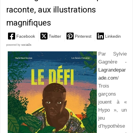
raconte, aux illustrations
magnifiques
Facebook
Twitter
Pinterest
Linkedin
powered by
social2s
Par Sylvie
Gagnère -
Lagrandepar
ade.com
/
Trois
garçons
jouent à «
Hypo », un
jeu
d’hypothèse