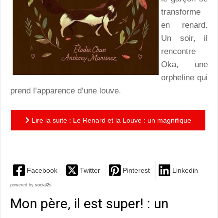
transforme
en renard.
Un soir, il
rencontre
Oka, une
orpheline qui
prend l’apparence d’une louve.
Lire la suite : Le Renard et la Louve : un magnifique
album aux thématiques fortes
Facebook
Twitter
Pinterest
Linkedin
powered by
social2s
Mon père, il est super! : un