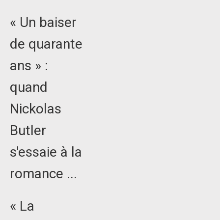
« Un baiser
de quarante
ans » :
quand
Nickolas
Butler
s'essaie à la
romance ...
« La