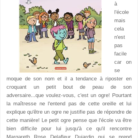
à
l'école
mais
cela
n'est
pas
facile
car on
se
moque de son nom et il a tendance à riposter en
croquant un petit bout de peau de son
adversaire...que voulez-vous, c'est un ogre! Pourtant
la maîtresse ne l'entend pas de cette oreille et lui
explique qu'être un ogre ne justifie pas de répondre de
cette manière! Le petit ogre pense que l'école va être
bien difficile pour lui jusqu'à ce qu'il rencontre
Margareth Rose Delafleur Dujardin qui se prend