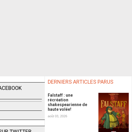
DERNIERS ARTICLES PARUS
FACEBOOK
Falstaff : une
récréation
shakespearienne de
haute volée!
août 03, 2026
SUR TWITTER