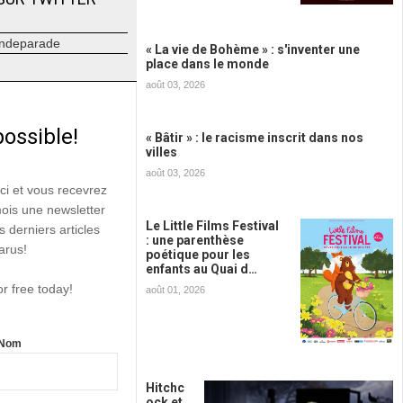
ndeparade
« La vie de Bohème » : s'inventer une
place dans le monde
août 03, 2026
possible!
« Bâtir » : le racisme inscrit dans nos
villes
août 03, 2026
ici et vous recevrez
mois une newsletter
Le Little Films Festival
s derniers articles
: une parenthèse
arus!
poétique pour les
enfants au Quai d…
or free today!
août 01, 2026
Nom
Hitchc
ock et