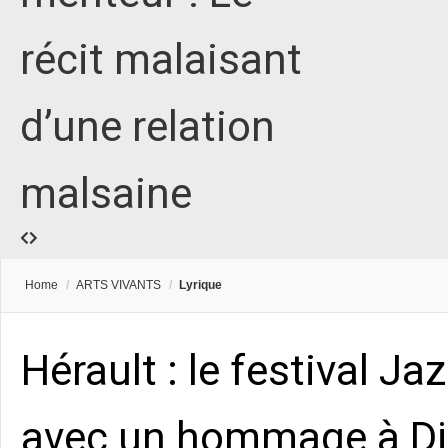
récit malaisant
d’une relation
malsaine
Home
/
ARTS VIVANTS
/
Lyrique
Hérault : le festival Ja
avec un hommage à Dj