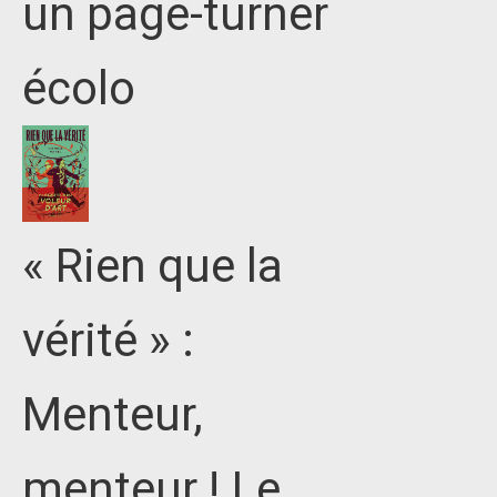
un page-turner
écolo
« Rien que la
vérité » :
Menteur,
menteur ! Le