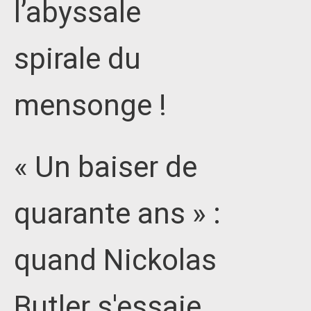
l’abyssale
spirale du
mensonge !
« Un baiser de
quarante ans » :
quand Nickolas
Butler s'essaie