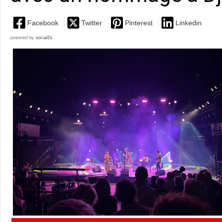
Facebook
Twitter
Pinterest
Linkedin
powered by
social2s