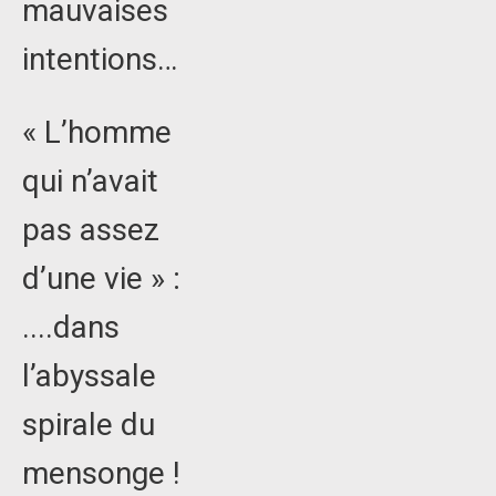
mauvaises
intentions…
« L’homme
qui n’avait
pas assez
d’une vie » :
....dans
l’abyssale
spirale du
mensonge !