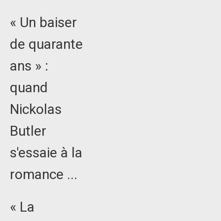
« Un baiser
de quarante
ans » :
quand
Nickolas
Butler
s'essaie à la
romance ...
« La