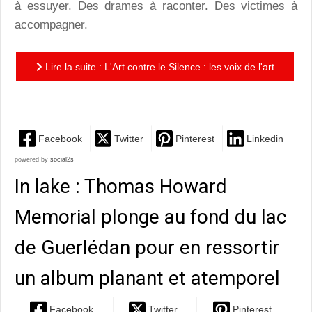
à essuyer. Des drames à raconter. Des victimes à
accompagner.
Lire la suite : L'Art contre le Silence : les voix de l'art
lyrique s'élèvent pour dénoncer les agressions...
Facebook
Twitter
Pinterest
Linkedin
powered by
social2s
In lake : Thomas Howard
Memorial plonge au fond du lac
de Guerlédan pour en ressortir
un album planant et atemporel
Facebook
Twitter
Pinterest