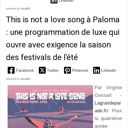
Linkedin
powered by
social2s
This is not a love song à Paloma
: une programmation de luxe qui
ouvre avec exigence la saison
des festivals de l'été
Facebook
Twitter
Pinterest
Linkedin
powered by
social2s
Par Virginie
Gossart -
Lagrandepar
ade.fr/
Pour
la quatrième
année