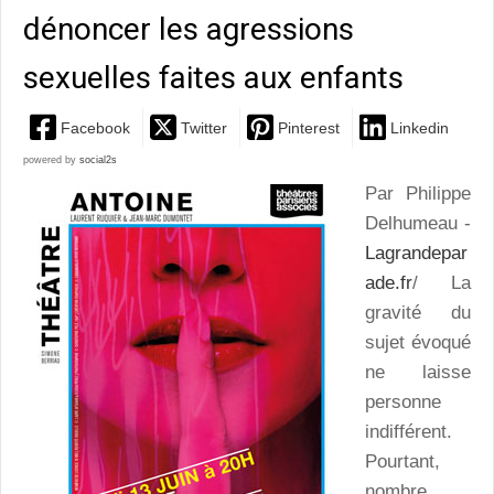
dénoncer les agressions
sexuelles faites aux enfants
Facebook
Twitter
Pinterest
Linkedin
powered by
social2s
Par Philippe
Delhumeau -
Lagrandepar
ade.fr
/ La
gravité du
sujet évoqué
ne laisse
personne
indifférent.
Pourtant,
nombre