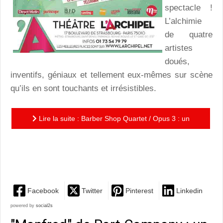
spectacle !
L’alchimie
de quatre
artistes
doués,
inventifs, géniaux et tellement eux-mêmes sur scène
qu’ils en sont touchants et irrésistibles.
Lire la suite : Barber Shop Quartet / Opus 3 : un
festival polyphonique de chansons made by quatre
artistes...
Facebook
Twitter
Pinterest
Linkedin
powered by
social2s