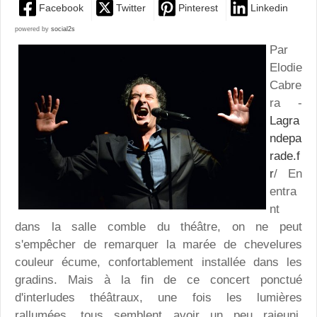
Facebook
Twitter
Pinterest
Linkedin
powered by
social2s
Par
Elodie
Cabre
ra -
Lagra
ndepa
rade.f
r
/ En
entra
nt
dans la salle comble du théâtre, on ne peut
s'empêcher de remarquer la marée de chevelures
couleur écume, confortablement installée dans les
gradins. Mais à la fin de ce concert ponctué
d'interludes théâtraux, une fois les lumières
rallumées, tous semblent avoir un peu rajeuni.