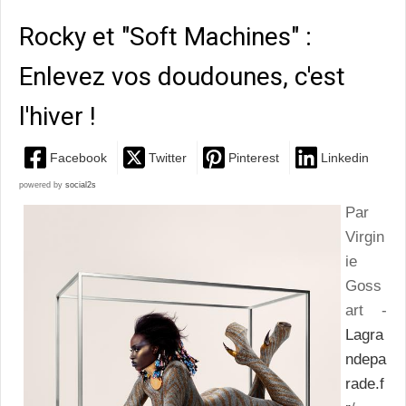
Rocky et "Soft Machines" :
Enlevez vos doudounes, c'est
l'hiver !
Facebook
Twitter
Pinterest
Linkedin
powered by
social2s
Par
Virgin
ie
Goss
art -
Lagra
ndepa
rade.f