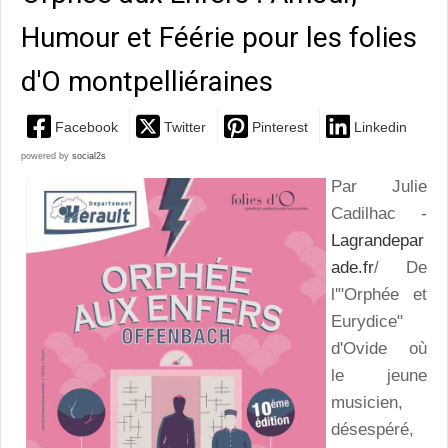
Humour et Féérie pour les folies
d'O montpelliéraines
Facebook
Twitter
Pinterest
Linkedin
powered by
social2s
Par Julie
Cadilhac -
Lagrandepar
ade.fr
/ De
l'"Orphée et
Eurydice"
d'Ovide où
le jeune
musicien,
désespéré,