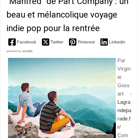
"Manfred" de Part Company : un
beau et mélancolique voyage
indie pop pour la rentrée
Facebook
Twitter
Pinterest
Linkedin
powered by
social2s
Par
Virgin
ie
Goss
art -
Lagra
ndepa
rade.f
r/
Com