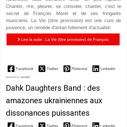
Chanter, rire, pleurer, se consoler, chanter, c'est le
secret de François Morel et de ses fringants
musiciens. La Vie (titre provisoire) est une cure de
jouvence, un remède d'antan follement d'actualité.
Lire la suite : La Vie (titre provisoire) de François
Morel : Le sourire jusqu'aux oreilles
Facebook
Twitter
Pinterest
Linkedin
powered by
social2s
Dahk Daughters Band : des
amazones ukrainiennes aux
dissonances puissantes
Facebook
Twitter
Pinterest
Linkedin