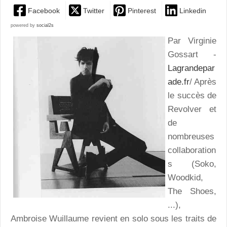
Facebook
Twitter
Pinterest
Linkedin
powered by
social2s
Par Virginie
Gossart -
Lagrandepar
ade.fr
/ Après
le succès de
Revolver et
de
nombreuses
collaboration
s (Soko,
Woodkid,
The Shoes,
...),
Ambroise Wuillaume revient en solo sous les traits de