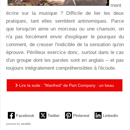
ment
écrire sur la musique ? Difficile de lier les deux
pratiques, tant elles semblent antinomiques. Parce
que lorsqu'on aime un morceau ou une chanson, on
n'a pas forcément envie d'expliquer le pourquoi du
comment, de creuser l'indicible de la sensation qu'on
éprouve. Périlleux exercice donc, surtout dans le cas
d'un groupe dont les paroles sont en anglais – et pas
toujours intégralement compréhensibles à l'écoute.
Lire la suite : "Manfred" de Part Company : un beau
et mélancolique voyage indie pop pour la rentrée
Facebook
Twitter
Pinterest
Linkedin
powered by
social2s