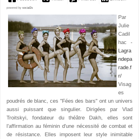
powered by
social2s
Par
Julie
Cadil
hac -
Lagra
ndepa
rade.f
r/
Visag
es
poudrés de blanc, ces "Fées des bars" ont un univers
aussi puissant que singulier. Dirigées par Vlad
Troitskyi, fondateur du théâtre Dakh, elles sont
l'affirmation au féminin d'une nécessité de combat et
de résistance. Elles imposent leur style inimitable