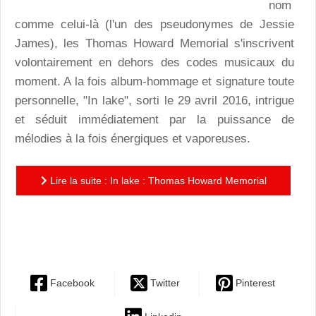
nom
comme celui-là (l'un des pseudonymes de Jessie
James), les Thomas Howard Memorial s'inscrivent
volontairement en dehors des codes musicaux du
moment. A la fois album-hommage et signature toute
personnelle, "In lake", sorti le 29 avril 2016, intrigue
et séduit immédiatement par la puissance de
mélodies à la fois énergiques et vaporeuses.
Lire la suite : In lake : Thomas Howard Memorial
plonge au fond du lac de Guerlédan pour en ressortir
un album...
Facebook
Twitter
Pinterest