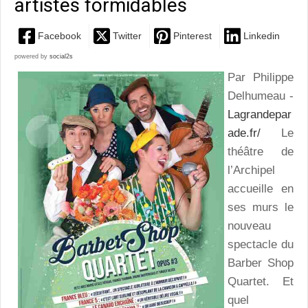
artistes formidables
Facebook
Twitter
Pinterest
Linkedin
powered by
social2s
Par Philippe
Delhumeau -
Lagrandepar
ade.fr/
Le
théâtre de
l’Archipel
accueille en
ses murs le
nouveau
spectacle du
Barber Shop
Quartet. Et
quel