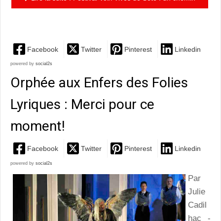
de paix au cœur des hommes
Facebook
Twitter
Pinterest
Linkedin
powered by
social2s
Orphée aux Enfers des Folies
Lyriques : Merci pour ce
moment!
Facebook
Twitter
Pinterest
Linkedin
powered by
social2s
Par
Julie
Cadil
hac -