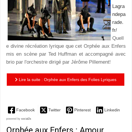
Lagra
ndepa
rade.
fr/
Quell
e divine récréation lyrique que cet Orphée aux Enfers
mis en scène par Ted Huffman et accompagné avec
brio par l'orchestre dirigé par Jérôme Pillement!
Lire la suite : Orphée aux Enfers des Folies Lyriques
: Merci pour ce moment!
Facebook
Twitter
Pinterest
Linkedin
powered by
social2s
Orphée aux Enfers : Amour,