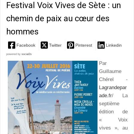
Festival Voix Vives de Sète : un
chemin de paix au cœur des
hommes
Facebook
Twitter
Pinterest
Linkedin
powered by
social2s
Par
Guillaume
Chérel -
Lagrandepar
ade.fr
/ La
septième
édition de
« Voix
vives », au