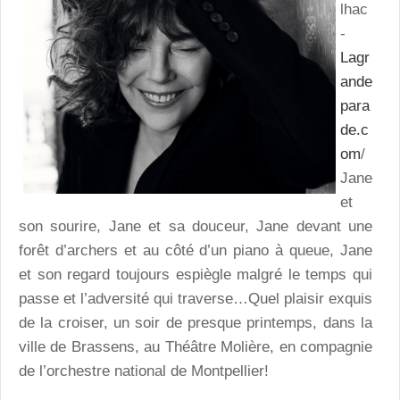
lhac
-
Lagr
ande
para
de.c
om
/
Jane
et
son sourire, Jane et sa douceur, Jane devant une
forêt d’archers et au côté d’un piano à queue, Jane
et son regard toujours espiègle malgré le temps qui
passe et l’adversité qui traverse…Quel plaisir exquis
de la croiser, un soir de presque printemps, dans la
ville de Brassens, au Théâtre Molière, en compagnie
de l’orchestre national de Montpellier!