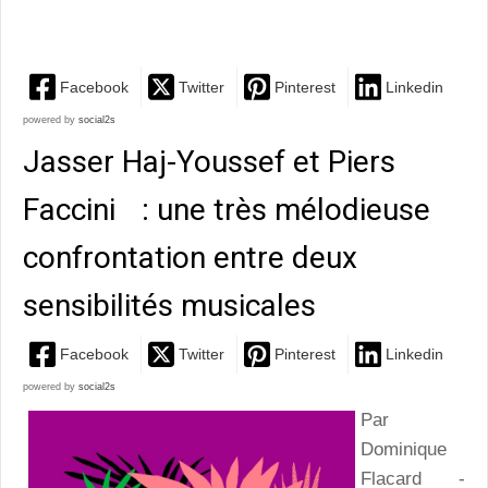
selon Frédéric Zeitoun
Facebook
Twitter
Pinterest
Linkedin
powered by
social2s
Jasser Haj-Youssef et Piers
Faccini : une très mélodieuse
confrontation entre deux
sensibilités musicales
Facebook
Twitter
Pinterest
Linkedin
powered by
social2s
Par
Dominique
Flacard -