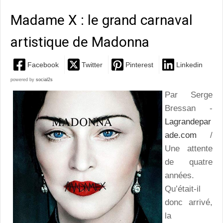
Madame X : le grand carnaval
artistique de Madonna
Facebook
Twitter
Pinterest
Linkedin
powered by
social2s
Par Serge
Bressan -
Lagrandepar
ade.com
/
Une attente
de quatre
années.
Qu’était-il
donc arrivé,
la