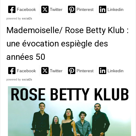
Facebook
Twitter
Pinterest
Linkedin
powered by
social2s
Mademoiselle/ Rose Betty Klub :
une évocation espiègle des
années 50
Facebook
Twitter
Pinterest
Linkedin
powered by
social2s