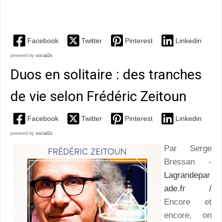
qui déborde de vitalité
Facebook
Twitter
Pinterest
Linkedin
powered by
social2s
Duos en solitaire : des tranches
de vie selon Frédéric Zeitoun
Facebook
Twitter
Pinterest
Linkedin
powered by
social2s
Par Serge
Bressan -
Lagrandepar
ade.fr /
Encore et
encore, on