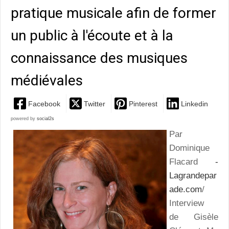
pratique musicale afin de former
un public à l'écoute et à la
connaissance des musiques
médiévales
Facebook
Twitter
Pinterest
Linkedin
powered by
social2s
Par
Dominique
Flacard
-
Lagrandepar
ade.com
/
Interview
de Gisèle