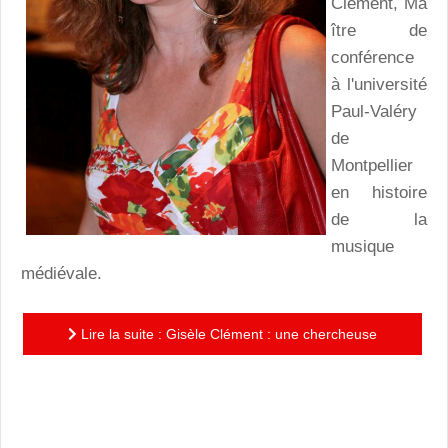
Clément, Ma
ître de
conférence
à l'université
Paul-Valéry
de
Montpellier
en histoire
de la
musique
médiévale.
Lire la suite : Gisèle Clément : une chercheuse
universitaire au service de la pratique musicale afin de
former un...