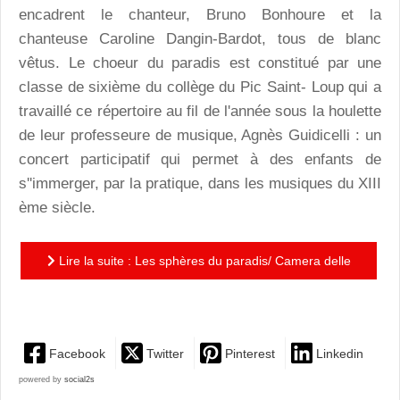
encadrent le chanteur, Bruno Bonhoure et la
chanteuse Caroline Dangin-Bardot, tous de blanc
vêtus. Le choeur du paradis est constitué par une
classe de sixième du collège du Pic Saint- Loup qui a
travaillé ce répertoire au fil de l'année sous la houlette
de leur professeure de musique, Agnès Guidicelli : un
concert participatif qui permet à des enfants de
s''immerger, par la pratique, dans les musiques du XIII
ème siècle.
Lire la suite : Les sphères du paradis/ Camera delle
Lacrime : un élan créatif qui questionne le spectateur
Facebook
Twitter
Pinterest
Linkedin
powered by
social2s