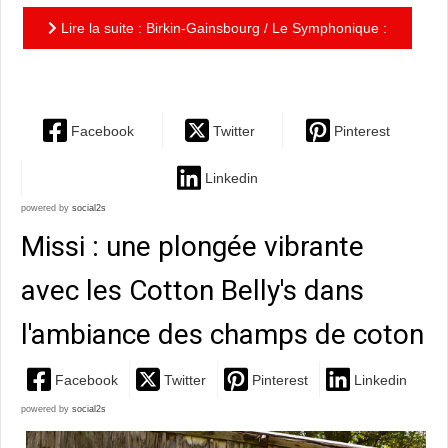
Lire la suite : Birkin-Gainsbourg / Le Symphonique :
Le temps d’une chanson avec Jane…
Facebook
Twitter
Pinterest
Linkedin
powered by
social2s
Missi : une plongée vibrante
avec les Cotton Belly's dans
l'ambiance des champs de coton
Facebook
Twitter
Pinterest
Linkedin
powered by
social2s