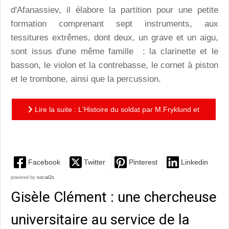
d'Afanassiev, il élabore la partition pour une petite
formation comprenant sept instruments, aux
tessitures extrêmes, dont deux, un grave et un aigu,
sont issus d'une même famille : la clarinette et le
basson, le violon et la contrebasse, le cornet à piston
et le trombone, ainsi que la percussion.
Lire la suite : L'Histoire du soldat par M.Fryklund et
A.Ollé: une performance théâtrale convaincante, un...
Facebook
Twitter
Pinterest
Linkedin
powered by
social2s
Gisèle Clément : une chercheuse
universitaire au service de la