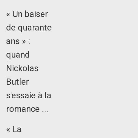
« Un baiser
de quarante
ans » :
quand
Nickolas
Butler
s'essaie à la
romance ...
« La