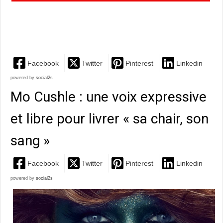
une très mélodieuse confrontation entre deux
sensibilités...
Facebook
Twitter
Pinterest
Linkedin
powered by
social2s
Mo Cushle : une voix expressive
et libre pour livrer « sa chair, son
sang »
Facebook
Twitter
Pinterest
Linkedin
powered by
social2s