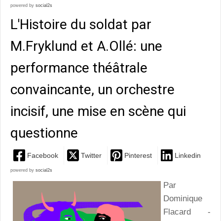
powered by
social2s
L'Histoire du soldat par
M.Fryklund et A.Ollé: une
performance théâtrale
convaincante, un orchestre
incisif, une mise en scène qui
questionne
Facebook
Twitter
Pinterest
Linkedin
powered by
social2s
Par
Dominique
Flacard -