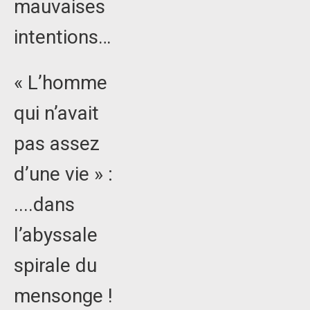
mauvaises
intentions…
« L’homme
qui n’avait
pas assez
d’une vie » :
....dans
l’abyssale
spirale du
mensonge !