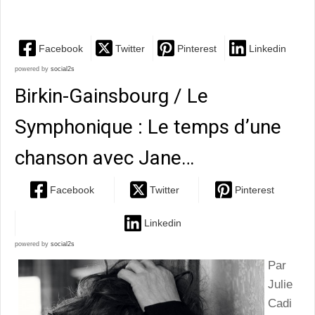
libre pour livrer « sa chair, son sang »
Facebook
Twitter
Pinterest
Linkedin
powered by
social2s
Birkin-Gainsbourg / Le
Symphonique : Le temps d’une
chanson avec Jane…
Facebook
Twitter
Pinterest
Linkedin
powered by
social2s
Par
Julie
Cadi