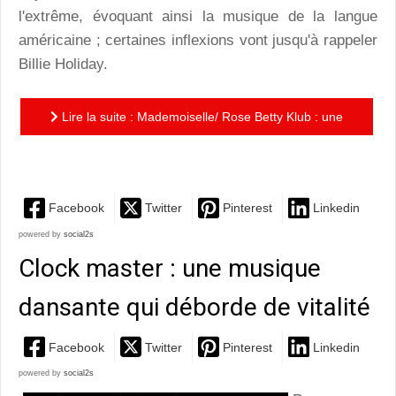
l'extrême, évoquant ainsi la musique de la langue
américaine ; certaines inflexions vont jusqu'à rappeler
Billie Holiday.
Lire la suite : Mademoiselle/ Rose Betty Klub : une
évocation espiègle des années 50
Facebook
Twitter
Pinterest
Linkedin
powered by
social2s
Clock master : une musique
dansante qui déborde de vitalité
Facebook
Twitter
Pinterest
Linkedin
powered by
social2s