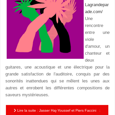
Lagrandepar
ade.com/
Une
rencontre
entre une
viole
d'amour, un
chanteur et
deux
guitares, une acoustique et une électrique pour la
grande satisfaction de l'auditoire, conquis par des
sonorités inattendues qui se mêlent les unes aux
autres et enrobent les différentes compositions de
saveurs mystérieuses.
Lire la suite : Jasser Haj-Youssef et Piers Faccini :