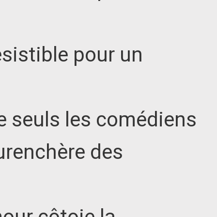
istible pour un
e seuls les comédiens
surenchère des
our côtoie la