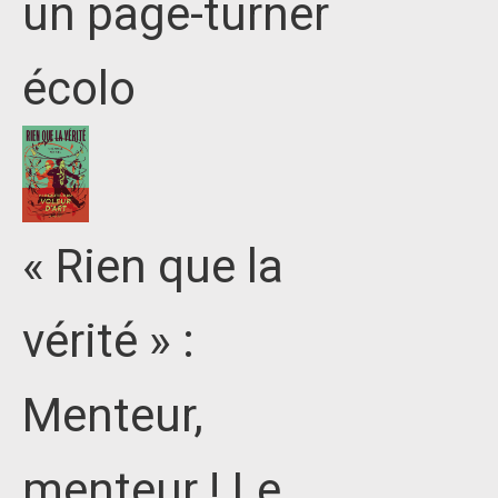
un page-turner
écolo
« Rien que la
vérité » :
Menteur,
menteur ! Le