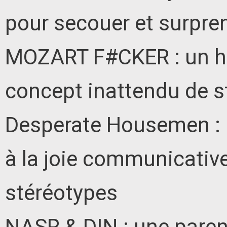
pour secouer et surpre
MOZART F#CKER : un hum
concept inattendu de s
Desperate Housemen : u
à la joie communicativ
stéréotypes
NASR & DIN : une paren