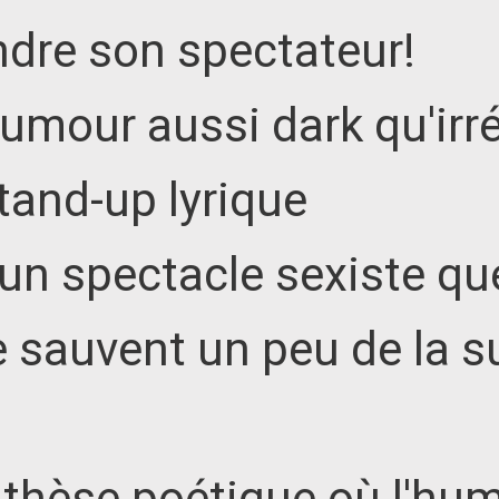
ndre son spectateur!
our aussi dark qu'irrés
tand-up lyrique
n spectacle sexiste qu
e sauvent un peu de la 
thèse poétique où l'hum