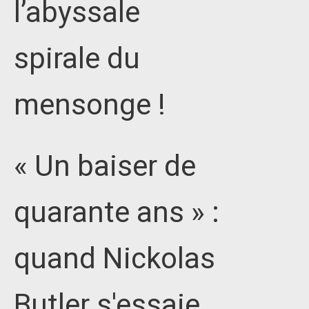
l’abyssale
spirale du
mensonge !
« Un baiser de
quarante ans » :
quand Nickolas
Butler s'essaie