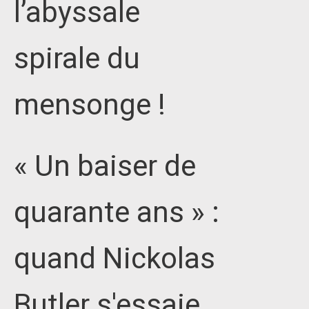
l’abyssale
spirale du
mensonge !
« Un baiser de
quarante ans » :
quand Nickolas
Butler s'essaie