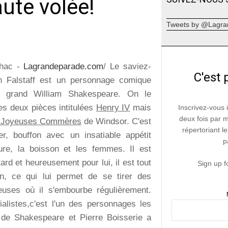
ute volée!
Tweets by @Lagra
lhac -
Lagrandeparade.com
/ Le saviez-
C'est 
n Falstaff est un personnage comique
e grand William Shakespeare. On le
es deux pièces intitulées
Henry IV
mais
Inscrivez-vous 
deux fois par 
 Joyeuses Commères
de Windsor. C'est
répertoriant le
er, bouffon avec un insatiable appétit
p
ture, la boisson et les femmes. Il est
ard et heureusement pour lui, il est tout
Sign up f
, ce qui lui permet de se tirer des
neuses où il s'embourbe régulièrement.
ialistes,c'est l'un des personnages les
de Shakespeare et Pierre Boisserie a