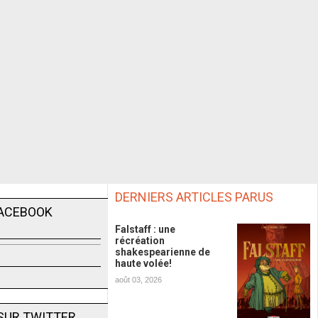
DERNIERS ARTICLES PARUS
FACEBOOK
Falstaff : une
récréation
shakespearienne de
haute volée!
août 03, 2026
SUR TWITTER