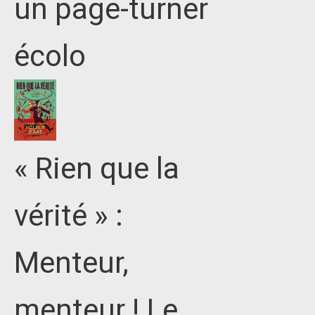
un page-turner
écolo
« Rien que la
vérité » :
Menteur,
menteur ! Le