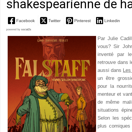
shakespearienne de ha
Facebook
Twitter
Pinterest
Linkedin
powered by
social2s
Par Julie Cadi
vous? Sir Joh
inventé par l
retrouve dans l
aussi dans
Les
un être grossi
pour la nourri
menteur et vant
de même malin
situations épi
Selon les spéc
plus comiques 