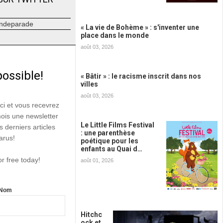
ndeparade
« La vie de Bohème » : s'inventer une
place dans le monde
août 03, 2026
possible!
« Bâtir » : le racisme inscrit dans nos
villes
août 03, 2026
ici et vous recevrez
mois une newsletter
Le Little Films Festival
s derniers articles
: une parenthèse
arus!
poétique pour les
enfants au Quai d…
or free today!
août 01, 2026
Nom
Hitchc
ock et