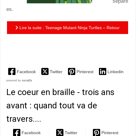
séparé
es.
Lire la suite : Teenage Mutant Ninja Turtles – Retour
à New York : un point de départ idéal pour découvrir
les...
Facebook
Twitter
Pinterest
Linkedin
powered by
social2s
Le coeur en braille - trois ans
avant : quand tout va de
travers....
Facebook
Twitter
Pinterest