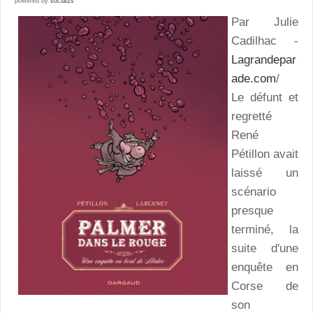
powered by
social2s
Par Julie
Cadilhac -
Lagrandepar
ade.com
/
Le défunt et
regretté
René
Pétillon avait
laissé un
scénario
presque
terminé, la
suite d'une
enquête en
Corse de
son