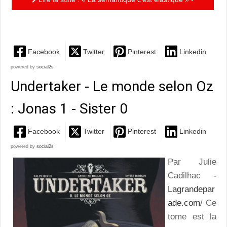
tome 2 :.....instructif et drôle!
Facebook
Twitter
Pinterest
Linkedin
powered by
social2s
Undertaker - Le monde selon Oz
: Jonas 1 - Sister 0
Facebook
Twitter
Pinterest
Linkedin
powered by
social2s
Par Julie
Cadilhac -
Lagrandepar
ade.com
/ Ce
tome est la