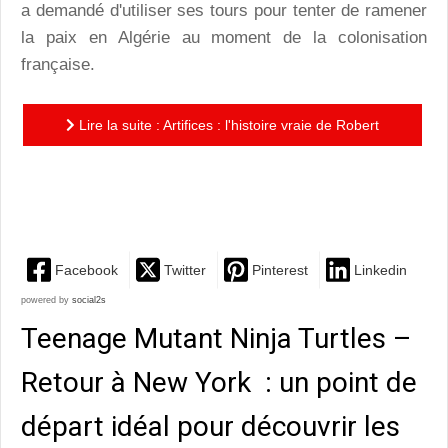
a demandé d'utiliser ses tours pour tenter de ramener
la paix en Algérie au moment de la colonisation
française.
Lire la suite : Artifices : l'histoire vraie de Robert
Houdin, maître d'illusion, dans l'Algérie du XIXème
siècle
Facebook
Twitter
Pinterest
Linkedin
powered by
social2s
Teenage Mutant Ninja Turtles –
Retour à New York : un point de
départ idéal pour découvrir les