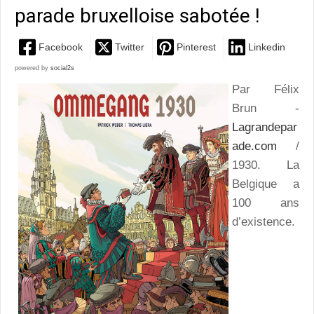
parade bruxelloise sabotée !
Facebook
Twitter
Pinterest
Linkedin
powered by
social2s
Par Félix
Brun -
Lagrandepar
ade.com
/
1930. La
Belgique a
100 ans
d’existence.