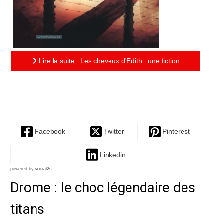
Lire la suite : Les cheveux d'Edith : une fiction
empreinte de délicatesse sur un sujet peu évoqué en
bd - le...
Facebook
Twitter
Pinterest
Linkedin
powered by
social2s
Drome : le choc légendaire des
titans