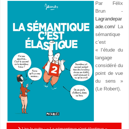
Par Félix
Brun -
Lagrandepar
ade.com/
La
sémantique
c’est
« l’étude du
langage
considéré du
point de vue
du sens »
(Le Robert).
Lire la suite : « La sémantique c’est élastique » -