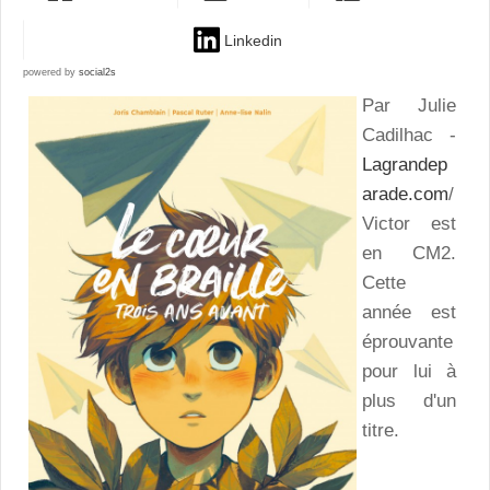
Linkedin
powered by
social2s
Par Julie
Cadilhac -
Lagrandep
arade.com
/
Victor est
en CM2.
Cette
année est
éprouvante
pour lui à
plus d'un
titre.