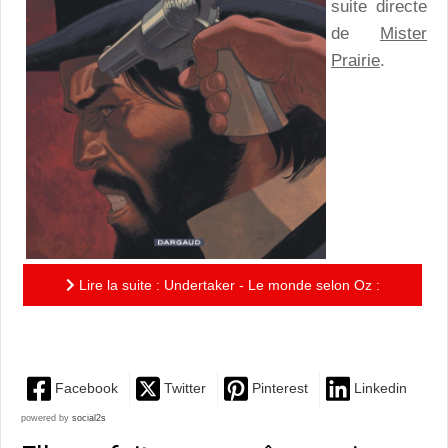
suite directe
de
Mister
Prairie
.
Lire la suite : Undertaker - Le monde selon Oz :
Jonas 1 - Sister 0
Facebook
Twitter
Pinterest
Linkedin
powered by
social2s