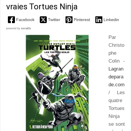
vraies Tortues Ninja
Facebook
Twitter
Pinterest
Linkedin
powered by
social2s
Par
Christo
phe
Colin -
Lagran
depara
de.com
/ Les
quatre
Tortues
Ninja
se sont