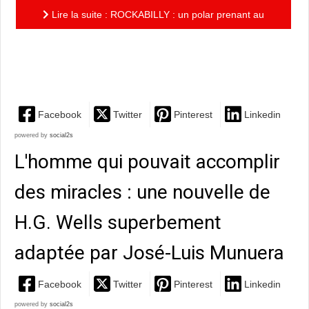
Lire la suite : ROCKABILLY : un polar prenant au
coeur d'une Amérique profonde, signé Rodolphe et
Dubois
Facebook
Twitter
Pinterest
Linkedin
powered by
social2s
L'homme qui pouvait accomplir
des miracles : une nouvelle de
H.G. Wells superbement
adaptée par José-Luis Munuera
Facebook
Twitter
Pinterest
Linkedin
powered by
social2s