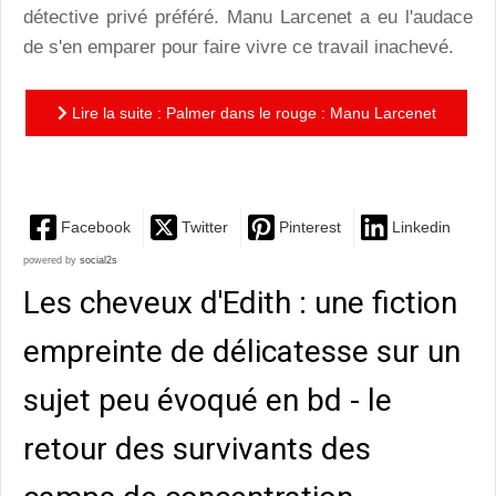
détective privé préféré. Manu Larcenet a eu l'audace
de s'en emparer pour faire vivre ce travail inachevé.
Lire la suite : Palmer dans le rouge : Manu Larcenet
fait pétiller un scénario de René en bord de Médoc
Facebook
Twitter
Pinterest
Linkedin
powered by
social2s
Les cheveux d'Edith : une fiction
empreinte de délicatesse sur un
sujet peu évoqué en bd - le
retour des survivants des