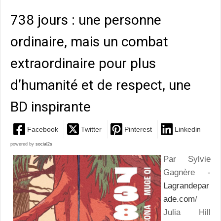
738 jours : une personne
ordinaire, mais un combat
extraordinaire pour plus
d’humanité et de respect, une
BD inspirante
Facebook
Twitter
Pinterest
Linkedin
powered by
social2s
Par Sylvie
Gagnère -
Lagrandepar
ade.com
/
Julia Hill