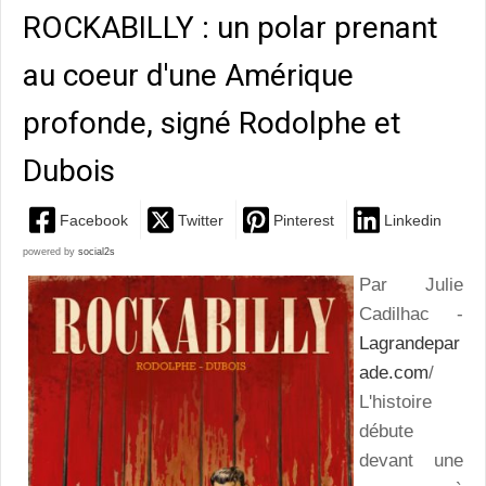
ROCKABILLY : un polar prenant
au coeur d'une Amérique
profonde, signé Rodolphe et
Dubois
Facebook
Twitter
Pinterest
Linkedin
powered by
social2s
Par Julie
Cadilhac -
Lagrandepar
ade.com
/
L'histoire
débute
devant une