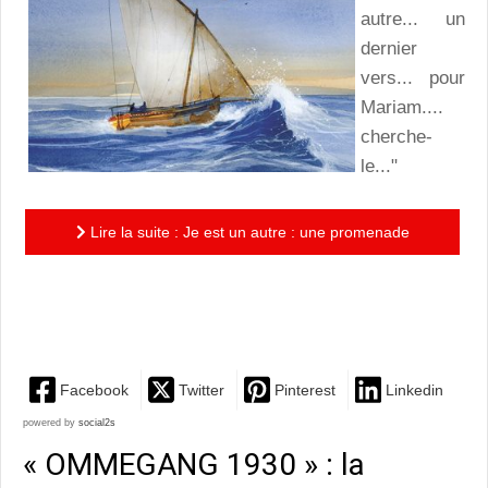
autre... un
dernier
vers... pour
Mariam....
cherche-
le..."
Lire la suite : Je est un autre : une promenade
poétique entre ciel et mer en compagnie d'Arthur
Rimbaud
Facebook
Twitter
Pinterest
Linkedin
powered by
social2s
« OMMEGANG 1930 » : la