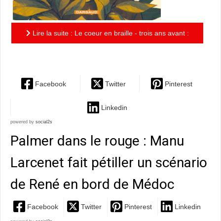
Lire la suite : Le coeur en braille - trois ans avant :
quand tout va de travers....
Facebook
Twitter
Pinterest
Linkedin
powered by
social2s
Palmer dans le rouge : Manu
Larcenet fait pétiller un scénario
de René en bord de Médoc
Facebook
Twitter
Pinterest
Linkedin