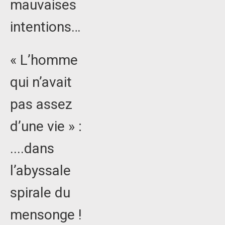
mauvaises
intentions…
« L’homme
qui n’avait
pas assez
d’une vie » :
....dans
l’abyssale
spirale du
mensonge !