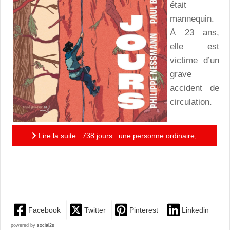
était
mannequin.
À 23 ans,
elle est
victime d’un
grave
accident de
circulation.
Lire la suite : 738 jours : une personne ordinaire,
mais un combat extraordinaire pour plus d’humanité et
de...
Facebook
Twitter
Pinterest
Linkedin
powered by
social2s