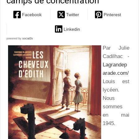
camps de concentration
Facebook
Twitter
Pinterest
Linkedin
powered by
social2s
Par Julie
Cadilhac -
Lagrandep
arade.com/
Louis est
lycéen.
Nous
sommes
en mai
1945.