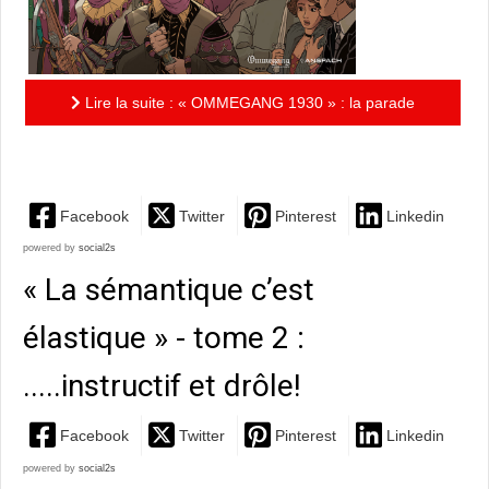
Lire la suite : « OMMEGANG 1930 » : la parade
bruxelloise sabotée !
Facebook
Twitter
Pinterest
Linkedin
powered by
social2s
« La sémantique c’est
élastique » - tome 2 :
.....instructif et drôle!
Facebook
Twitter
Pinterest
Linkedin
powered by
social2s