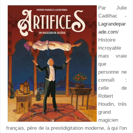
Par Julie
Cadilhac -
Lagrandepar
ade.com
/
Histoire
incroyable
mais vraie
que
personne ne
connaît :
celle de
Robert
Houdin, très
grand
magicien
français, père de la prestidigitation moderne, à qui l'on