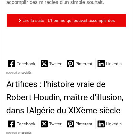
accomplir des miracles d'un simple souhait.
Lire la suite : L'homme qui pouvait accomplir des
miracles : une nouvelle de H.G. Wells superbement
adaptée par...
Facebook
Twitter
Pinterest
Linkedin
powered by
social2s
Artifices : l'histoire vraie de
Robert Houdin, maître d'illusion,
dans l'Algérie du XIXème siècle
Facebook
Twitter
Pinterest
Linkedin
powered by
social2s