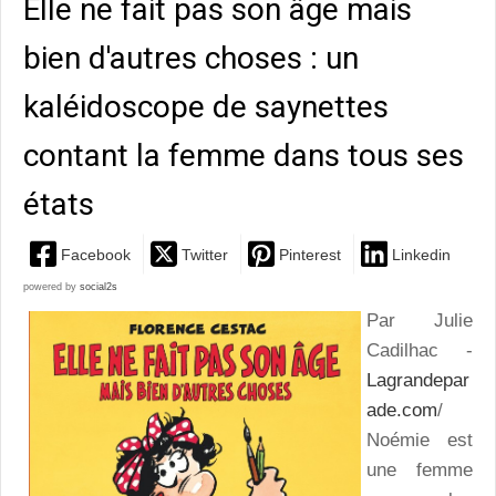
Elle ne fait pas son âge mais
bien d'autres choses : un
kaléidoscope de saynettes
contant la femme dans tous ses
états
Facebook
Twitter
Pinterest
Linkedin
powered by
social2s
Par Julie
Cadilhac -
Lagrandepar
ade.com
/
Noémie est
une femme