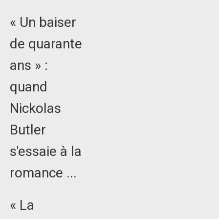
« Un baiser
de quarante
ans » :
quand
Nickolas
Butler
s'essaie à la
romance ...
« La