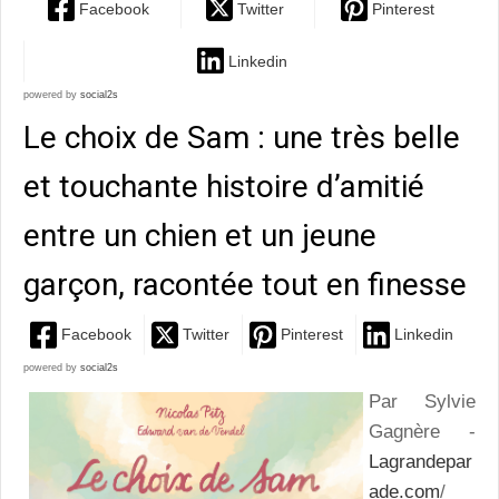
Facebook
Twitter
Pinterest
Linkedin
powered by
social2s
Le choix de Sam : une très belle
et touchante histoire d’amitié
entre un chien et un jeune
garçon, racontée tout en finesse
Facebook
Twitter
Pinterest
Linkedin
powered by
social2s
Par Sylvie
Gagnère -
Lagrandepar
ade.com
/