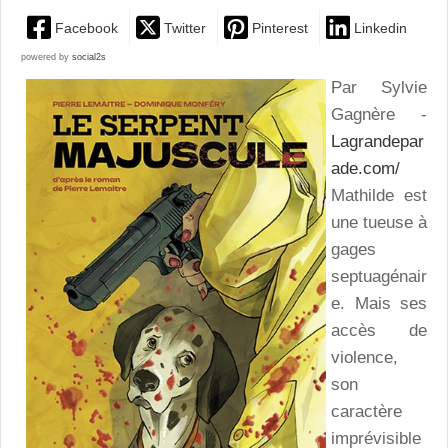
Facebook
Twitter
Pinterest
Linkedin
powered by
social2s
Par Sylvie
Gagnère -
Lagrandepar
ade.com/
Mathilde est
une tueuse à
gages
septuagénair
e. Mais ses
accès de
violence,
son
caractère
imprévisible