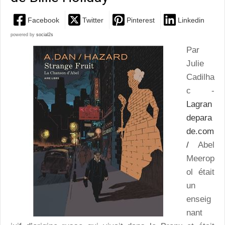
Facebook
Twitter
Pinterest
Linkedin
powered by
social2s
Par
Julie
Cadilha
c -
Lagran
depara
de.com
/
Abel
Meerop
ol était
un
enseig
nant