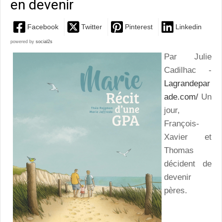
en devenir
Facebook
Twitter
Pinterest
Linkedin
powered by
social2s
Par Julie
Cadilhac -
Lagrandepar
ade.com/
Un
jour,
François-
Xavier et
Thomas
décident de
devenir
pères.