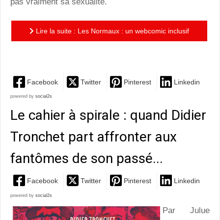
pas vraiment sa sexualité.
Lire la suite : Les Normaux : un webcomic inclusif
vampirisant!
Facebook
Twitter
Pinterest
Linkedin
powered by
social2s
Le cahier à spirale : quand Didier
Tronchet part affronter aux
fantômes de son passé...
Facebook
Twitter
Pinterest
Linkedin
powered by
social2s
Par Julue