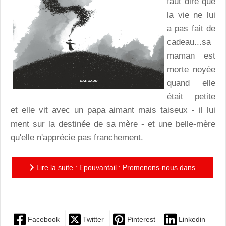
faut dire que
la vie ne lui
a pas fait de
cadeau...sa
maman est
morte noyée
quand elle
était petite
et elle vit avec un papa aimant mais taiseux - il lui
ment sur la destinée de sa mère - et une belle-mère
qu'elle n'apprécie pas franchement.
Lire la suite : Epouvantail : Promenons-nous dans
les bois avec Philippe Pelaez et Stéphane Sénégas...
Facebook
Twitter
Pinterest
Linkedin