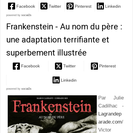
Facebook
Twitter
Pinterest
Linkedin
powered by
social2s
Frankenstein - Au nom du père :
une adaptation terrifiante et
superbement illustrée
Facebook
Twitter
Pinterest
Linkedin
powered by
social2s
Par Julie
Cadilhac -
Lagrandep
arade.com
/
Victor