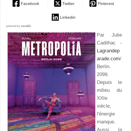
Facebook
Twitter
Pinterest
Linkedin
powered by
social2s
Par Julie
Cadilhac -
Lagrandep
arade.com
/
Berlin.
2099.
Depuis le
milieu du
XXIe
siècle,
l'énergie
manque.
Aussi la