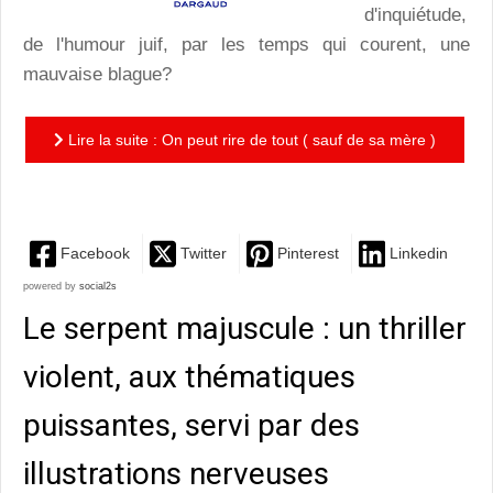
d'inquiétude,
de l'humour juif, par les temps qui courent, une
mauvaise blague?
Lire la suite : On peut rire de tout ( sauf de sa mère )
:....quand rire est la dernière chose qui nous reste et...
Facebook
Twitter
Pinterest
Linkedin
powered by
social2s
Le serpent majuscule : un thriller
violent, aux thématiques
puissantes, servi par des
illustrations nerveuses