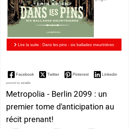
Lire la suite : Dans les pins - six ballades meurtrières
: Erik Kriek emporte le lecteur dans des frissons...
Facebook
Twitter
Pinterest
Linkedin
powered by
social2s
Metropolia - Berlin 2099 : un
premier tome d'anticipation au
récit prenant!