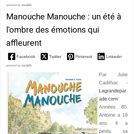
powered by
social2s
Manouche Manouche : un été à
l'ombre des émotions qui
affleurent
Facebook
Twitter
Pinterest
Linkedin
powered by
social2s
Par Julie
Cadilhac -
Lagrandepar
ade.com
/
Années 80.
Antoine a 18
ans. Il a
perdu sa