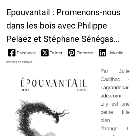
Epouvantail : Promenons-nous
dans les bois avec Philippe
Pelaez et Stéphane Sénégas...
Facebook
Twitter
Pinterest
Linkedin
powered by
social2s
Par Julie
Cadilhac -
Lagrandepar
ade.com
/
Lily est une
petite fille
bien
étrange. Il