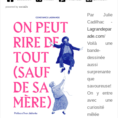
powered by
social2s
Par Julie
Cadilhac -
Lagrandepar
ade.com
/
Voilà une
bande-
dessinée
aussi
surprenante
que
savoureuse!
On y entre
avec une
curiosité
mêlée