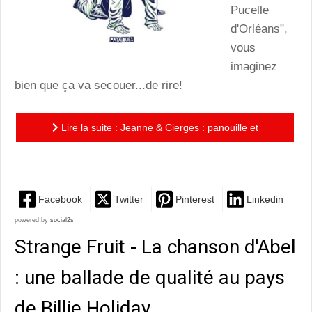
Pucelle
d'Orléans",
vous
imaginez
bien que ça va secouer...de rire!
Lire la suite : Jeanne & Cierges : panouille et
exaspéré vieillard !
Facebook
Twitter
Pinterest
Linkedin
powered by
social2s
Strange Fruit - La chanson d'Abel
: une ballade de qualité au pays
de Billie Holiday