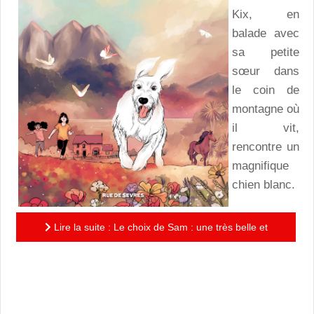
Kix, en
balade avec
sa petite
sœur dans
le coin de
montagne où
il vit,
rencontre un
magnifique
chien blanc.
Lire la suite : Le choix de Sam : une très belle et
touchante histoire d’amitié entre un chien et un jeune
garçon,...