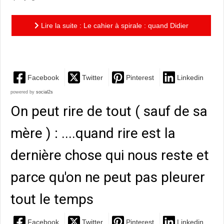
Lire la suite : Le cahier à spirale : quand Didier
Tronchet part affronter aux fantômes de son passé...
Facebook
Twitter
Pinterest
Linkedin
powered by
social2s
On peut rire de tout ( sauf de sa
mère ) : ....quand rire est la
dernière chose qui nous reste et
parce qu'on ne peut pas pleurer
tout le temps
Facebook
Twitter
Pinterest
Linkedin