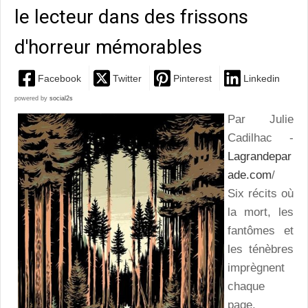
le lecteur dans des frissons
d'horreur mémorables
Facebook
Twitter
Pinterest
Linkedin
powered by
social2s
Par Julie
Cadilhac -
Lagrandepar
ade.com
/
Six récits où
la mort, les
fantômes et
les ténèbres
imprègnent
chaque
page.