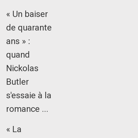
« Un baiser
de quarante
ans » :
quand
Nickolas
Butler
s'essaie à la
romance ...
« La