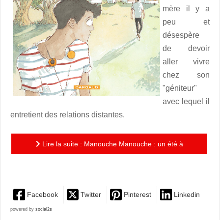
mère il y a
peu et
désespère
de devoir
aller vivre
chez son
"géniteur"
avec lequel il
entretient des relations distantes.
Lire la suite : Manouche Manouche : un été à
l'ombre des émotions qui affleurent
Facebook
Twitter
Pinterest
Linkedin
powered by
social2s