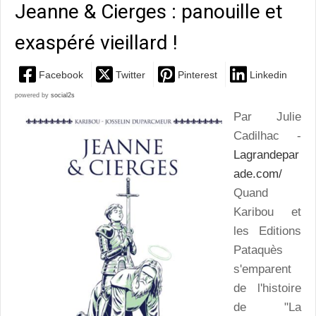
Jeanne & Cierges : panouille et
exaspéré vieillard !
Facebook
Twitter
Pinterest
Linkedin
powered by
social2s
Par Julie
Cadilhac -
Lagrandepar
ade.com/
Quand
Karibou et
les Editions
Pataquès
s'emparent
de l'histoire
de "La