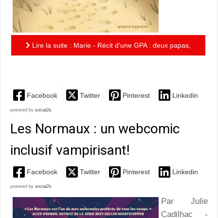
Lire la suite : Marie - Récit d'une GPA : deux papas,
une pandémie, un miracle en devenir
Facebook
Twitter
Pinterest
Linkedin
powered by
social2s
Les Normaux : un webcomic
inclusif vampirisant!
Facebook
Twitter
Pinterest
Linkedin
powered by
social2s
Par Julie
Cadilhac -