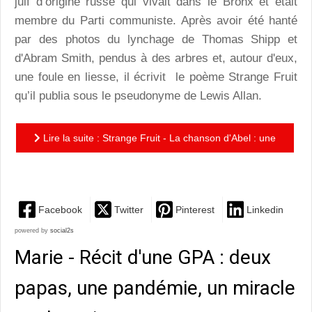
juif d’origine russe qui vivait dans le Bronx et était
membre du Parti communiste. Après avoir été hanté
par des photos du lynchage de Thomas Shipp et
d'Abram Smith, pendus à des arbres et, autour d'eux,
une foule en liesse, il écrivit le poème Strange Fruit
qu’il publia sous le pseudonyme de Lewis Allan.
Lire la suite : Strange Fruit - La chanson d'Abel : une
ballade de qualité au pays de Billie Holiday
Facebook
Twitter
Pinterest
Linkedin
powered by
social2s
Marie - Récit d'une GPA : deux
papas, une pandémie, un miracle