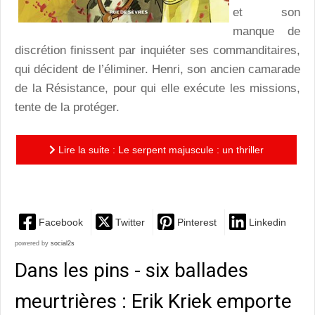
et son
manque de
discrétion finissent par inquiéter ses commanditaires,
qui décident de l’éliminer. Henri, son ancien camarade
de la Résistance, pour qui elle exécute les missions,
tente de la protéger.
Lire la suite : Le serpent majuscule : un thriller
violent, aux thématiques puissantes, servi par des...
Facebook
Twitter
Pinterest
Linkedin
powered by
social2s
Dans les pins - six ballades
meurtrières : Erik Kriek emporte