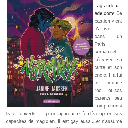
Lagrandepar
ade.com/
Sé
bastien vient
d'arriver
dans un
Paris
surnaturel
où vivent sa
tante et son
oncle. Il a fui
le monde
réel - et ses
parents peu
compréhensi
fs et ouverts - pour apprendre à développer ses
capacités de magicien. Il est gay aussi...et n'assume