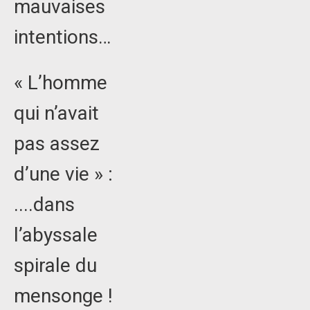
mauvaises
intentions…
« L’homme
qui n’avait
pas assez
d’une vie » :
....dans
l’abyssale
spirale du
mensonge !