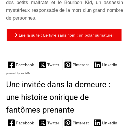
des petits malfrats et le Bourbon Kid, un assassin
mystérieux responsable de la mort d'un grand nombre
de personnes.
Lire la suite : Le livre sans nom : un polar surnaturel
sur fonds d'hommage à la pop culture mondiale
Facebook
Twitter
Pinterest
Linkedin
powered by
social2s
Une invitée dans la demeure :
une histoire onirique de
fantômes prenante
Facebook
Twitter
Pinterest
Linkedin