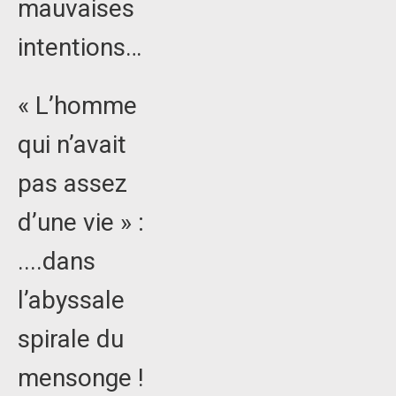
mauvaises
intentions…
« L’homme
qui n’avait
pas assez
d’une vie » :
....dans
l’abyssale
spirale du
mensonge !