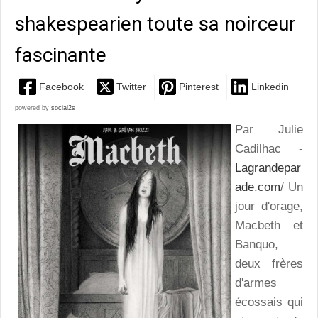
shakespearien toute sa noirceur
fascinante
Facebook
Twitter
Pinterest
Linkedin
powered by
social2s
Par Julie
Cadilhac -
Lagrandepar
ade.com
/ Un
jour d'orage,
Macbeth et
Banquo,
deux frères
d'armes
écossais qui