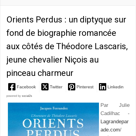
Orients Perdus : un diptyque sur
fond de biographie romancée
aux côtés de Théodore Lascaris,
jeune chevalier Niçois au
pinceau charmeur
Facebook
Twitter
Pinterest
Linkedin
powered by
social2s
Par Julie
Cadilhac -
Lagrandepar
ade.com
/