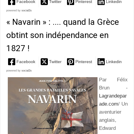
Facebook
Twitter
Pinterest
Linkedin
powered by
social2s
« Navarin » : .... quand la Grèce
obtint son indépendance en
1827 !
Facebook
Twitter
Pinterest
Linkedin
powered by
social2s
Par Félix
Brun -
Lagrandepar
ade.com
/ Un
aventurier
anglais,
Edward