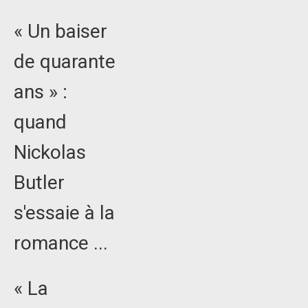
« Un baiser
de quarante
ans » :
quand
Nickolas
Butler
s'essaie à la
romance ...
« La