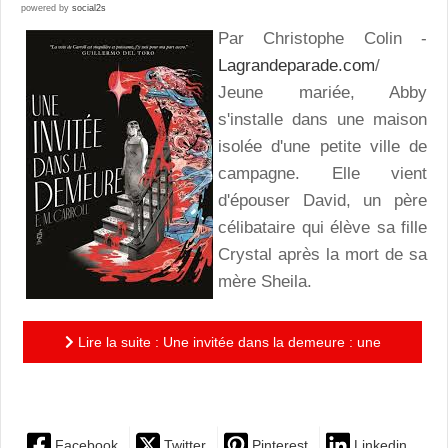
powered by
social2s
Par Christophe Colin -
Lagrandeparade.com
/
Jeune mariée, Abby
s'installe dans une maison
isolée d'une petite ville de
campagne. Elle vient
d'épouser David, un père
célibataire qui élève sa fille
Crystal après la mort de sa
mère Sheila.
Lire la suite : Une invitée dans la demeure : une
histoire onirique de fantômes prenante
Facebook
Twitter
Pinterest
Linkedin