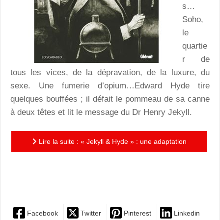
s…
Soho,
le
quartie
r de
tous les vices, de la dépravation, de la luxure, du
sexe. Une fumerie d’opium…Edward Hyde tire
quelques bouffées ; il défait le pommeau de sa canne
à deux têtes et lit le message du Dr Henry Jekyll.
Lire la suite : « Jekyll & Hyde » : une adaptation
aussi singulière qu'aboutie du roman de R.L.
Stevenson
Facebook
Twitter
Pinterest
Linkedin