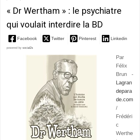
« Dr Wertham » : le psychiatre
qui voulait interdire la BD
Facebook
Twitter
Pinterest
Linkedin
powered by
social2s
Par
Félix
Brun -
Lagran
depara
de.com
/
Frédéri
c
Werthe