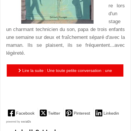
re lors
d'un
stage
un charmant technicien du son, papa de trois enfants
une semaine sur deux et fraîchement séparé d'avec la
maman. Ils se plaisent, ils se fréquentent...avec
légèreté.
Lire la suite : Une toute petite conversation : une
romance idéale pour ceux et celles qui aiment les
happy end !
Facebook
Twitter
Pinterest
Linkedin
powered by
social2s