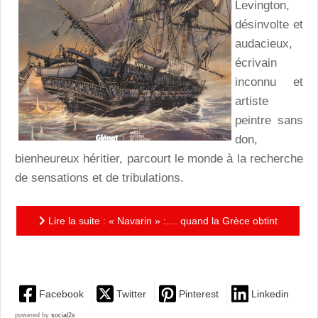
Levington,
désinvolte et
audacieux,
écrivain
inconnu et
artiste
peintre sans
don,
bienheureux héritier, parcourt le monde à la recherche
de sensations et de tribulations.
Lire la suite : « Navarin » :.... quand la Grèce obtint
son indépendance en 1827 !
Facebook
Twitter
Pinterest
Linkedin
powered by
social2s