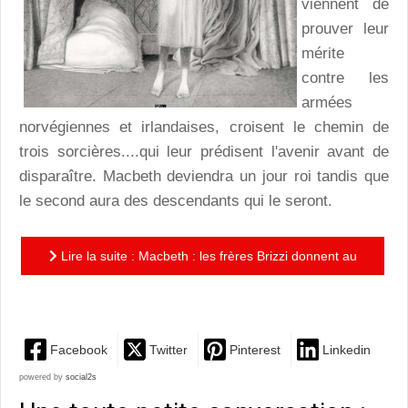
viennent de
prouver leur
mérite
contre les
armées
norvégiennes et irlandaises, croisent le chemin de
trois sorcières....qui leur prédisent l'avenir avant de
disparaître. Macbeth deviendra un jour roi tandis que
le second aura des descendants qui le seront.
Lire la suite : Macbeth : les frères Brizzi donnent au
mythe shakespearien toute sa noirceur fascinante
Facebook
Twitter
Pinterest
Linkedin
powered by
social2s