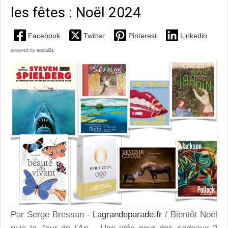
les fêtes : Noël 2024
Facebook
Twitter
Pinterest
Linkedin
powered by
social2s
Par Serge Bressan -
Lagrandeparade.fr
/ Bientôt Noël