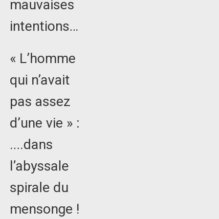
mauvaises
intentions…
« L’homme
qui n’avait
pas assez
d’une vie » :
....dans
l’abyssale
spirale du
mensonge !