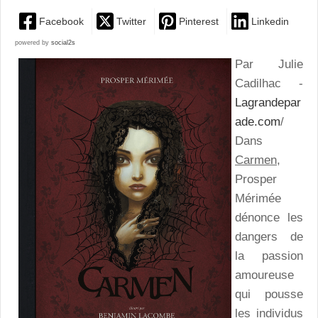
Facebook
Twitter
Pinterest
Linkedin
powered by
social2s
Par Julie
Cadilhac -
Lagrandepar
ade.com
/
Dans
Carmen
,
Prosper
Mérimée
dénonce les
dangers de
la passion
amoureuse
qui pousse
les individus