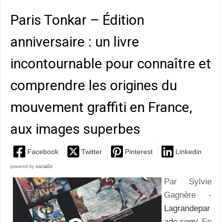
Paris Tonkar – Édition
anniversaire : un livre
incontournable pour connaître et
comprendre les origines du
mouvement graffiti en France,
aux images superbes
Facebook
Twitter
Pinterest
Linkedin
powered by
social2s
Par Sylvie
Gagnère -
Lagrandepar
ade.com
/ En