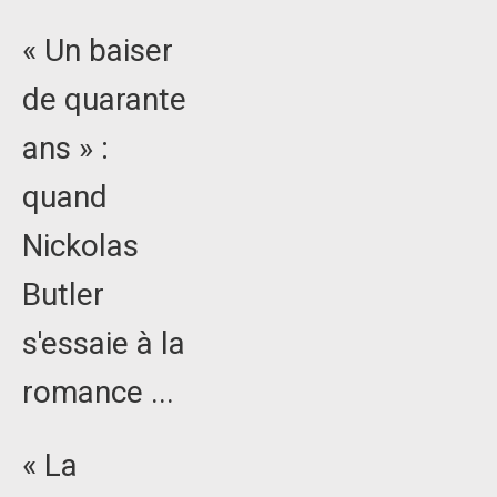
« Un baiser
de quarante
ans » :
quand
Nickolas
Butler
s'essaie à la
romance ...
« La