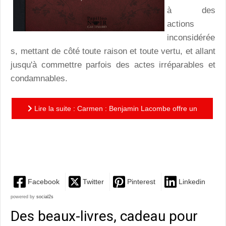
à des
actions
inconsidérée
s, mettant de côté toute raison et toute vertu, et allant
jusqu'à commettre parfois des actes irréparables et
condamnables.
Lire la suite : Carmen : Benjamin Lacombe offre un
écrin somptueux à l'une des passions les plus
troublantes de la...
Facebook
Twitter
Pinterest
Linkedin
powered by
social2s
Des beaux-livres, cadeau pour