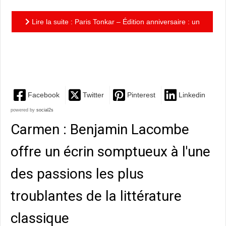
Lire la suite : Paris Tonkar – Édition anniversaire : un
livre incontournable pour connaître et comprendre
les...
Facebook
Twitter
Pinterest
Linkedin
powered by
social2s
Carmen : Benjamin Lacombe
offre un écrin somptueux à l'une
des passions les plus
troublantes de la littérature
classique