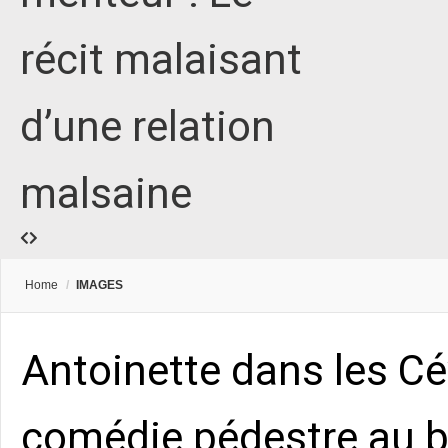
récit malaisant
d’une relation
malsaine
Home
/
IMAGES
Antoinette dans les C
comédie pédestre au b