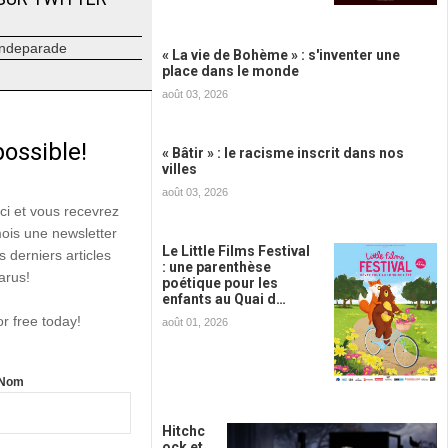
ndeparade
« La vie de Bohème » : s'inventer une
place dans le monde
août 03, 2026
possible!
« Bâtir » : le racisme inscrit dans nos
villes
août 03, 2026
ici et vous recevrez
mois une newsletter
Le Little Films Festival
s derniers articles
: une parenthèse
arus!
poétique pour les
enfants au Quai d…
or free today!
août 01, 2026
Nom
Hitchc
ock et