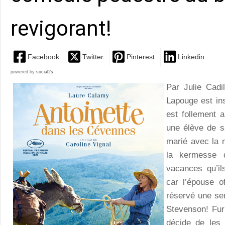
revigorant!
Facebook
Twitter
Pinterest
Linkedin
powered by
social2s
Par Julie Cad
Lapouge est ins
est follement 
une élève de sa
marié avec la m
la kermesse 
vacances qu’il
car l’épouse o
réservé une se
Stevenson! Fur
décide de les 