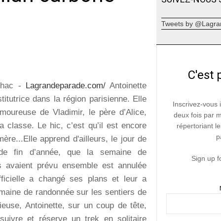
Tweets by @Lagra
C'est 
ilhac -
Lagrandeparade.com/
Antoinette
titutrice dans la région parisienne. Elle
Inscrivez-vous 
amoureuse de Vladimir, le père d’Alice,
deux fois par 
 classe. Le hic, c’est qu’il est encore
répertoriant le
p
ère...Elle apprend d'ailleurs, le jour de
de fin d’année, que la semaine de
Sign up f
s avaient prévu ensemble est annulée
fficielle a changé ses plans et leur a
maine de randonnée sur les sentiers de
ieuse, Antoinette, sur un coup de tête,
suivre et réserve un trek en solitaire