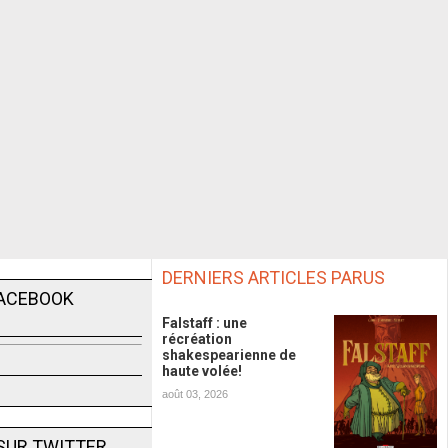
DERNIERS ARTICLES PARUS
FACEBOOK
Falstaff : une
récréation
shakespearienne de
haute volée!
août 03, 2026
SUR TWITTER