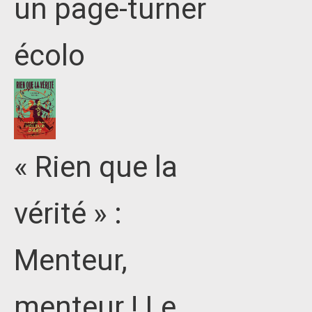
un page-turner
écolo
« Rien que la
vérité » :
Menteur,
menteur ! Le