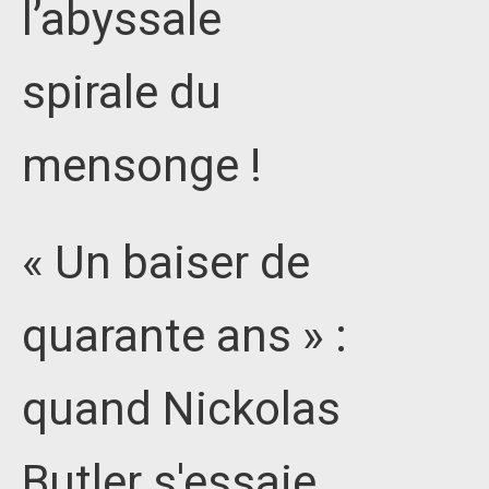
l’abyssale
spirale du
mensonge !
« Un baiser de
quarante ans » :
quand Nickolas
Butler s'essaie