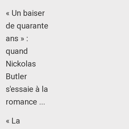
« Un baiser
de quarante
ans » :
quand
Nickolas
Butler
s'essaie à la
romance ...
« La