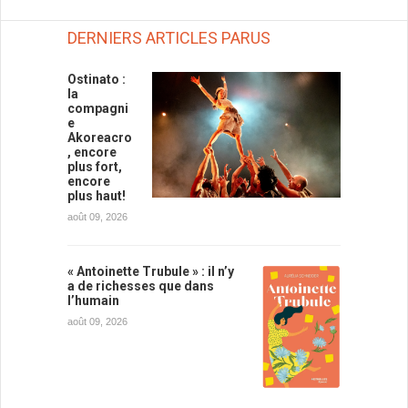
DERNIERS ARTICLES PARUS
Ostinato :
la
compagni
e
Akoreacro
, encore
plus fort,
encore
plus haut!
août 09, 2026
« Antoinette Trubule » : il n’y
a de richesses que dans
l’humain
août 09, 2026