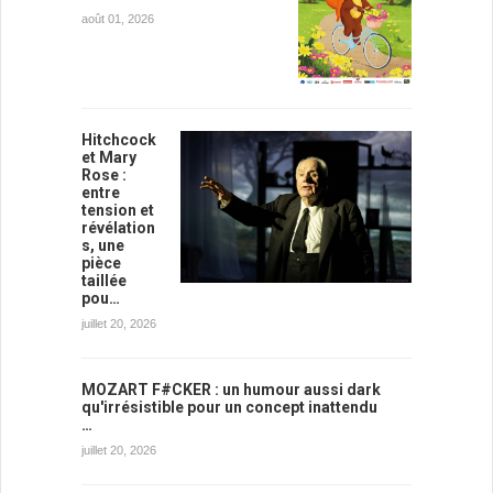
août 01, 2026
Hitchcock
et Mary
Rose :
entre
tension et
révélation
s, une
pièce
taillée
pou…
juillet 20, 2026
MOZART F#CKER : un humour aussi dark
qu'irrésistible pour un concept inattendu
…
juillet 20, 2026