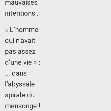
mauvaises
intentions…
« L’homme
qui n’avait
pas assez
d’une vie » :
....dans
l’abyssale
spirale du
mensonge !