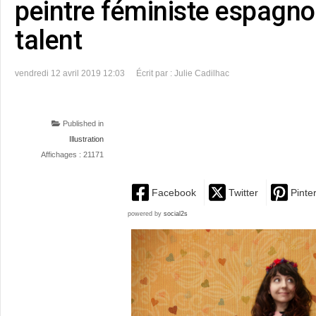
peintre féministe espagn
talent
vendredi 12 avril 2019 12:03
Écrit par : Julie Cadilhac
Published in
Illustration
Affichages : 21171
Facebook
Twitter
Pinte
powered by
social2s