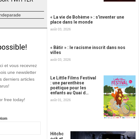
ndeparade
« La vie de Bohème » : s'inventer une
place dans le monde
août 03, 2026
possible!
« Bâtir » : le racisme inscrit dans nos
villes
août 03, 2026
ici et vous recevrez
mois une newsletter
Le Little Films Festival
s derniers articles
: une parenthèse
arus!
poétique pour les
enfants au Quai d…
or free today!
août 01, 2026
Nom
Hitchc
ock et