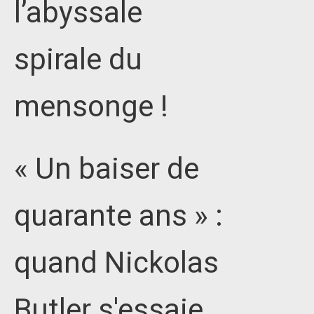
l’abyssale
spirale du
mensonge !
« Un baiser de
quarante ans » :
quand Nickolas
Butler s'essaie