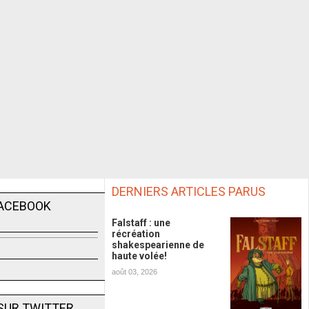
DERNIERS ARTICLES PARUS
FACEBOOK
Falstaff : une
récréation
shakespearienne de
haute volée!
août 03, 2026
SUR TWITTER