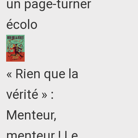
un page-turner
écolo
« Rien que la
vérité » :
Menteur,
menteur ! Le