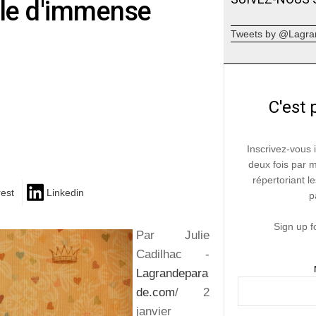
ole d'immense
Tweets by @Lagra
C'est 
Inscrivez-vous 
deux fois par 
répertoriant le
rest
Linkedin
p
Sign up f
Par Julie
Cadilhac -
Lagrandepara
de.com
/ 2
janvier