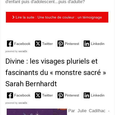
d'enfant puis d'adolescent...puis d'adulte?
Lire la suite : Une touche de couleur : un témoignage
bouleversant et plein d’amour sur la Famille
Facebook
Twitter
Pinterest
Linkedin
powered by
social2s
Divine : les visages pluriels et
fascinants du « monstre sacré »
Sarah Bernhardt
Facebook
Twitter
Pinterest
Linkedin
powered by
social2s
Par Julie Cadilhac -