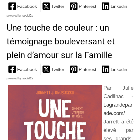
Facebook
Twitter
Pinterest
Linkedin
powered by
social2s
Une touche de couleur : un
témoignage bouleversant et
plein d’amour sur la Famille
Facebook
Twitter
Pinterest
Linkedin
powered by
social2s
Par Julie
Cadilhac -
Lagrandepar
ade.com/
Jarrett a été
élevé par
ses grands-