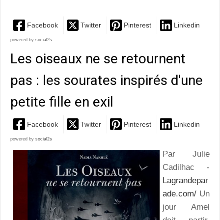
Facebook
Twitter
Pinterest
Linkedin
powered by
social2s
Les oiseaux ne se retournent
pas : les sourates inspirés d'une
petite fille en exil
Facebook
Twitter
Pinterest
Linkedin
powered by
social2s
Par Julie
Cadilhac -
Lagrandepar
ade.com/
Un
jour Amel