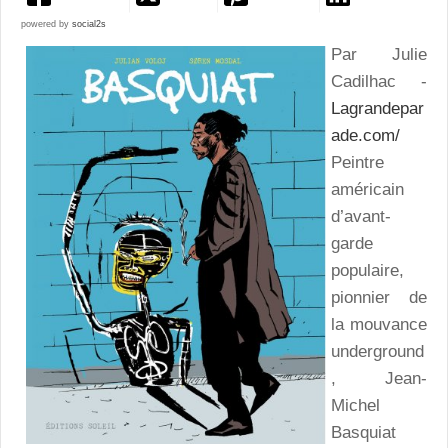
powered by
social2s
Par Julie
Cadilhac -
Lagrandepar
ade.com/
Peintre
américain
d’avant-
garde
populaire,
pionnier de
la mouvance
underground
, Jean-
Michel
Basquiat