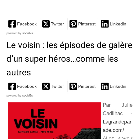
fascinants du « monstre sacré » Sarah Bernhardt
Facebook
Twitter
Pinterest
Linkedin
powered by
social2s
Le voisin : les épisodes de galère
d’un super héros…comme les
autres
Facebook
Twitter
Pinterest
Linkedin
powered by
social2s
Par Julie
Cadilhac -
Lagrandepar
ade.com/
Allez savoir