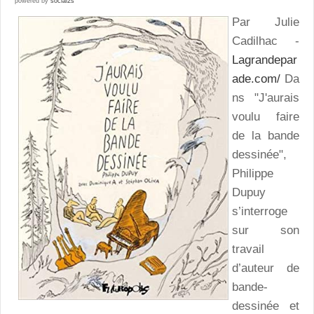
powered by
social2s
Par Julie
Cadilhac -
Lagrandepar
ade.com/
Da
ns "J'aurais
voulu faire
de la bande
dessinée",
Philippe
Dupuy
s’interroge
sur son
travail
d’auteur de
bande-
dessinée et