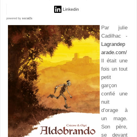
Linkedin
powered by
social2s
Par julie
Cadilhac -
Lagrandep
arade.com/
Il était une
fois un tout
petit
garçon
confié une
nuit
d’orage à
un mage.
Son père,
se devant