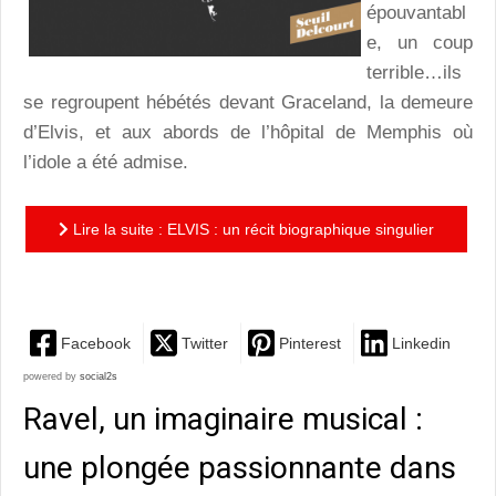
épouvantabl
e, un coup
terrible…ils
se regroupent hébétés devant Graceland, la demeure
d’Elvis, et aux abords de l’hôpital de Memphis où
l’idole a été admise.
Lire la suite : ELVIS : un récit biographique singulier
de Patrick Mahé et Kent
Facebook
Twitter
Pinterest
Linkedin
powered by
social2s
Ravel, un imaginaire musical :
une plongée passionnante dans