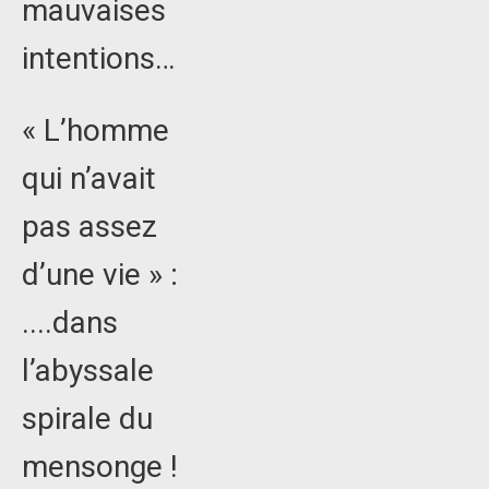
mauvaises
intentions…
« L’homme
qui n’avait
pas assez
d’une vie » :
....dans
l’abyssale
spirale du
mensonge !