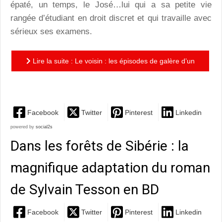
épaté, un temps, le José…lui qui a sa petite vie
rangée d’étudiant en droit discret et qui travaille avec
sérieux ses examens.
Lire la suite : Le voisin : les épisodes de galère d’un
super héros…comme les autres
Facebook
Twitter
Pinterest
Linkedin
powered by
social2s
Dans les forêts de Sibérie : la
magnifique adaptation du roman
de Sylvain Tesson en BD
Facebook
Twitter
Pinterest
Linkedin