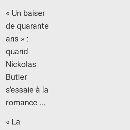
« Un baiser
de quarante
ans » :
quand
Nickolas
Butler
s'essaie à la
romance ...
« La