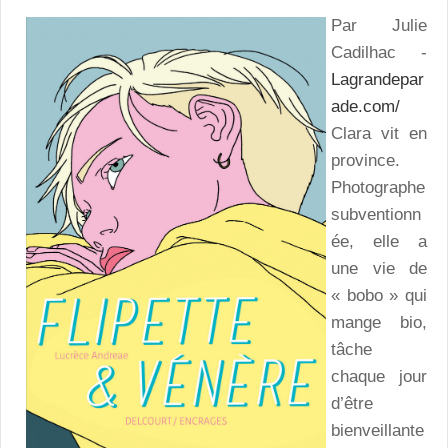
Par Julie
Cadilhac -
Lagrandepar
ade.com/
Clara vit en
province.
Photographe
subventionn
ée, elle a
une vie de
« bobo » qui
mange bio,
tâche
chaque jour
d’être
bienveillante