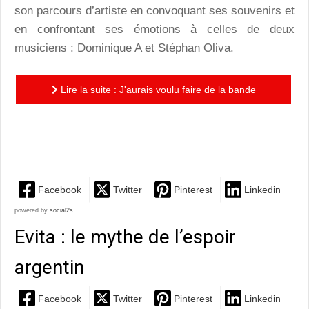
son parcours d’artiste en convoquant ses souvenirs et
en confrontant ses émotions à celles de deux
musiciens : Dominique A et Stéphan Oliva.
Lire la suite : J'aurais voulu faire de la bande
dessinée : une promenade spirituelle tout en portées
et...
Facebook
Twitter
Pinterest
Linkedin
powered by
social2s
Evita : le mythe de l’espoir
argentin
Facebook
Twitter
Pinterest
Linkedin