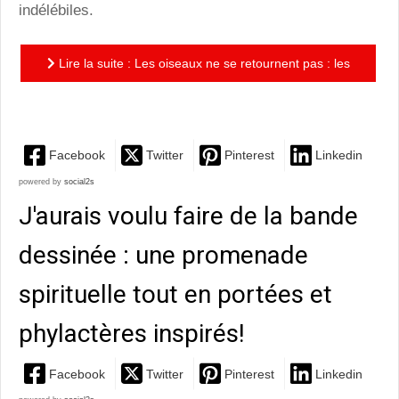
indélébiles.
Lire la suite : Les oiseaux ne se retournent pas : les
sourates inspirés d'une petite fille en exil
Facebook
Twitter
Pinterest
Linkedin
powered by
social2s
J'aurais voulu faire de la bande
dessinée : une promenade
spirituelle tout en portées et
phylactères inspirés!
Facebook
Twitter
Pinterest
Linkedin