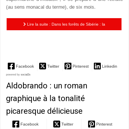
(au sens monacal du terme), de six mois.
Lire la suite : Dans les forêts de Sibérie : la
magnifique adaptation du roman de Sylvain Tesson en
BD
Facebook
Twitter
Pinterest
Linkedin
powered by
social2s
Aldobrando : un roman
graphique à la tonalité
picaresque délicieuse
Facebook
Twitter
Pinterest