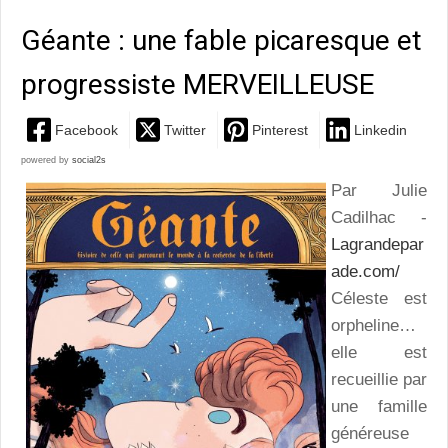
Géante : une fable picaresque et
progressiste MERVEILLEUSE
Facebook
Twitter
Pinterest
Linkedin
powered by
social2s
Par Julie
Cadilhac -
Lagrandepar
ade.com/
Céleste est
orpheline…
elle est
recueillie par
une famille
généreuse