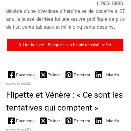
(1960-1988),
décédé d’une overdose d’héroïne et de cocaïne à 27
ans, a laissé derrière lui une œuvre prolifique de plus
de huit cents tableaux et mille cinq cents dessins.
Lire la suite : Basquiat : un biopic dessiné, reflet
pertinent d’un artiste tourmenté
Facebook
Twitter
Pinterest
Linkedin
powered by
social2s
Flipette et Vénère : « Ce sont les
tentatives qui comptent »
Facebook
Twitter
Pinterest
Linkedin
powered by
social2s