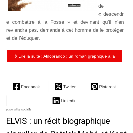
de
« descendr
e combattre à la Fosse » et devinant qu’il n’en
reviendra pas, demande à cet homme de le protéger
et de l’éduquer.
Lire la suite : Aldobrando : un roman graphique à la
tonalité picaresque délicieuse
Facebook
Twitter
Pinterest
Linkedin
powered by
social2s
ELVIS : un récit biographique