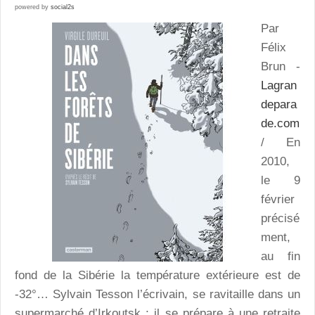
powered by
social2s
Par
Félix
Brun -
Lagran
depara
de.com
/ En
2010,
le 9
février
précisé
ment,
au fin
fond de la Sibérie la température extérieure est de
-32°… Sylvain Tesson l’écrivain, se ravitaille dans un
supermarché d’Irkoutsk ; il se prépare à une retraite