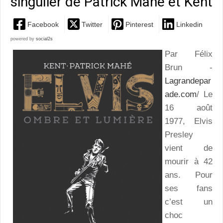
singulier de Patrick Mahé et Kent
Facebook
Twitter
Pinterest
Linkedin
powered by
social2s
Par Félix
Brun -
Lagrandepar
ade.com
/ Le
16 août
1977, Elvis
Presley
vient de
mourir à 42
ans. Pour
ses fans
c’est un
choc