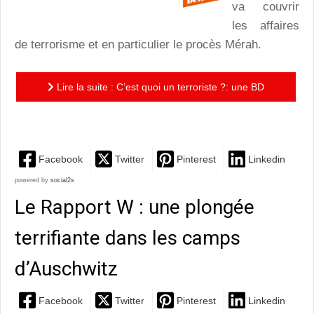
va couvrir
les affaires
de terrorisme et en particulier le procès Mérah.
Lire la suite : C’est quoi un terroriste ?: une BD
poignante d’une féroce vérité !
Facebook
Twitter
Pinterest
Linkedin
powered by
social2s
Le Rapport W : une plongée
terrifiante dans les camps
d’Auschwitz
Facebook
Twitter
Pinterest
Linkedin