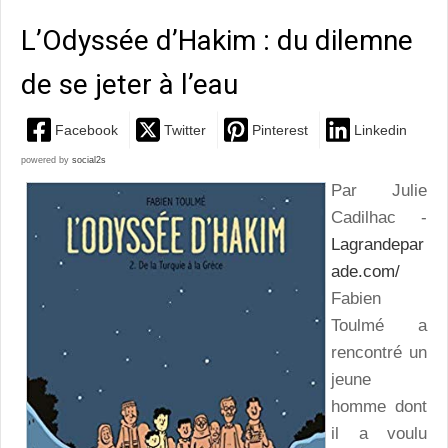
L’Odyssée d’Hakim : du dilemne
de se jeter à l’eau
Facebook
Twitter
Pinterest
Linkedin
powered by
social2s
Par Julie
Cadilhac -
Lagrandepar
ade.com/
Fabien
Toulmé a
rencontré un
jeune
homme dont
il a voulu