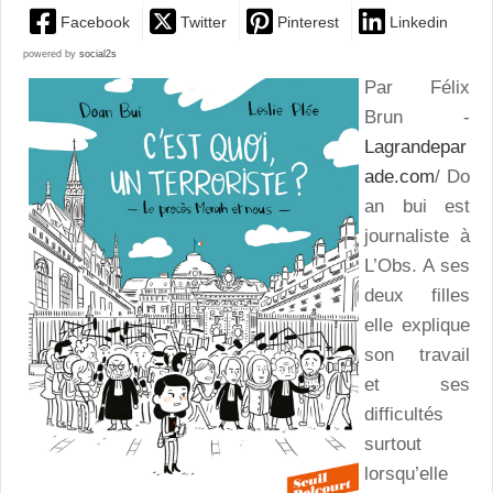
Facebook
Twitter
Pinterest
Linkedin
powered by
social2s
Par Félix
Brun -
Lagrandepar
ade.com
/ Do
an bui est
journaliste à
L’Obs. A ses
deux filles
elle explique
son travail
et ses
difficultés
surtout
lorsqu’elle