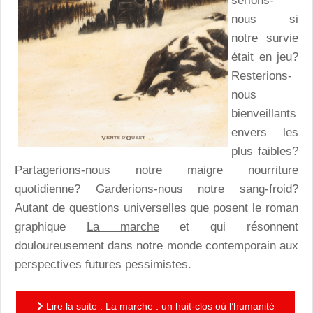
serions-
nous si
notre survie
était en jeu?
Resterions-
nous
bienveillants
envers les
plus faibles?
Partagerions-nous notre maigre nourriture
quotidienne? Garderions-nous notre sang-froid?
Autant de questions universelles que posent le roman
graphique
La marche
et qui résonnent
douloureusement dans notre monde contemporain aux
perspectives futures pessimistes.
Lire la suite : La marche : un huit-clos où l’humanité