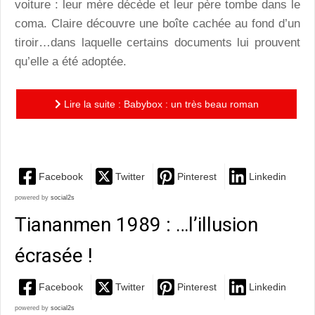
voiture : leur mère décède et leur père tombe dans le
coma. Claire découvre une boîte cachée au fond d’un
tiroir…dans laquelle certains documents lui prouvent
qu’elle a été adoptée.
Lire la suite : Babybox : un très beau roman
graphique à la délicatesse et la fragilité du coquelicot
Facebook
Twitter
Pinterest
Linkedin
powered by
social2s
Tiananmen 1989 : …l’illusion
écrasée !
Facebook
Twitter
Pinterest
Linkedin
powered by
social2s