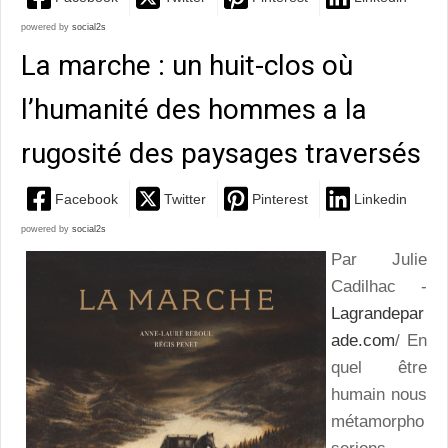
powered by
social2s
La marche : un huit-clos où
l’humanité des hommes a la
rugosité des paysages traversés
Facebook
Twitter
Pinterest
Linkedin
powered by
social2s
Par Julie
Cadilhac -
Lagrandepar
ade.com
/ En
quel être
humain nous
métamorpho