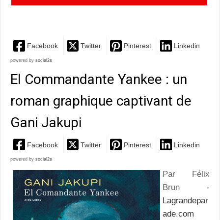
des hommes a la rugosité des paysages traversés
Facebook
Twitter
Pinterest
Linkedin
powered by
social2s
El Commandante Yankee : un
roman graphique captivant de
Gani Jakupi
Facebook
Twitter
Pinterest
Linkedin
powered by
social2s
Par Félix
Brun -
Lagrandepar
ade.com