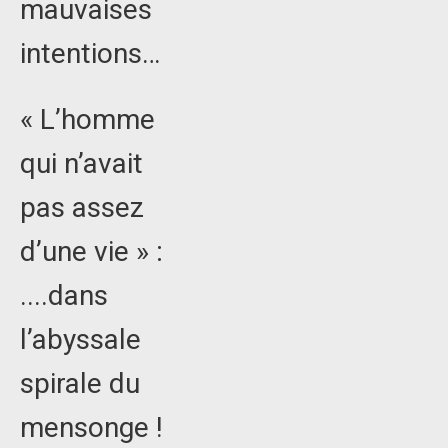
mauvaises
intentions…
« L’homme
qui n’avait
pas assez
d’une vie » :
....dans
l’abyssale
spirale du
mensonge !