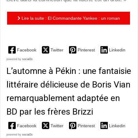
Lire la suite : El Commandante Yankee : un roman
graphique captivant de Gani Jakupi
Facebook
Twitter
Pinterest
Linkedin
powered by
social2s
L’automne à Pékin : une fantaisie
littéraire délicieuse de Boris Vian
remarquablement adaptée en
BD par les frères Brizzi
Facebook
Twitter
Pinterest
Linkedin
powered by
social2s