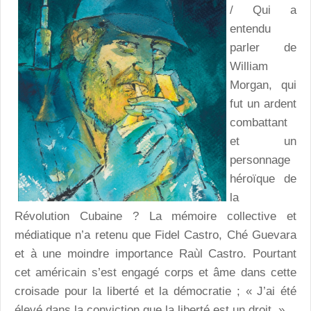
/ Qui a
entendu
parler de
William
Morgan, qui
fut un ardent
combattant
et un
personnage
héroïque de
la
Révolution Cubaine ? La mémoire collective et
médiatique n’a retenu que Fidel Castro, Ché Guevara
et à une moindre importance Raùl Castro. Pourtant
cet américain s’est engagé corps et âme dans cette
croisade pour la liberté et la démocratie ; « J’ai été
élevé dans la conviction que la liberté est un droit. »