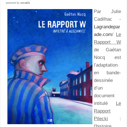
powered by
social2s
Par Julie
Cadilhac -
Lagrandepar
ade.com
/
Le
Rapport W
de Gaétan
Nocq est
l'adaptation
en bande-
dessinée
d’un
document
intitulé
Le
Rapport
Pilecki
:
l'histoire