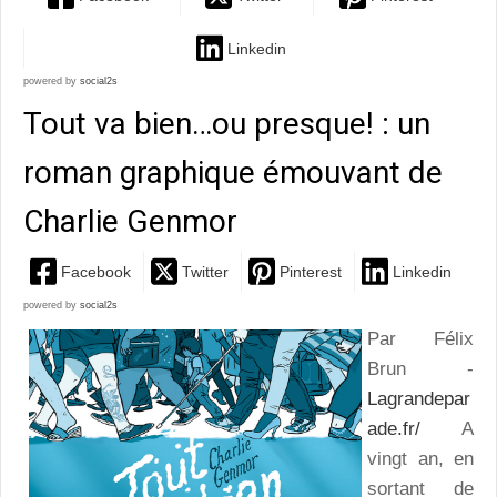
Linkedin
powered by
social2s
Tout va bien…ou presque! : un
roman graphique émouvant de
Charlie Genmor
Facebook
Twitter
Pinterest
Linkedin
powered by
social2s
Par Félix
Brun -
Lagrandepar
ade.fr/
A
vingt an, en
sortant de