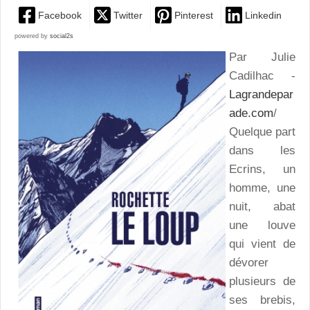
Facebook
Twitter
Pinterest
Linkedin
powered by
social2s
Par Julie
Cadilhac -
Lagrandepar
ade.com
/
Quelque part
dans les
Ecrins, un
homme, une
nuit, abat
une louve
qui vient de
dévorer
plusieurs de
ses brebis,