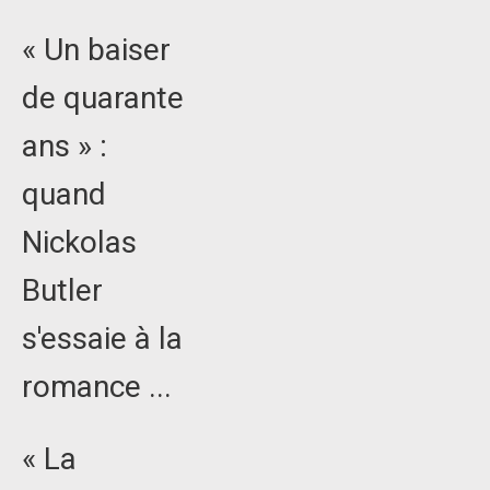
« Un baiser
de quarante
ans » :
quand
Nickolas
Butler
s'essaie à la
romance ...
« La