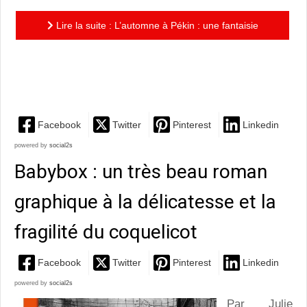
Lire la suite : L’automne à Pékin : une fantaisie
littéraire délicieuse de Boris Vian remarquablement
adaptée en...
Facebook
Twitter
Pinterest
Linkedin
powered by
social2s
Babybox : un très beau roman
graphique à la délicatesse et la
fragilité du coquelicot
Facebook
Twitter
Pinterest
Linkedin
powered by
social2s
Par Julie