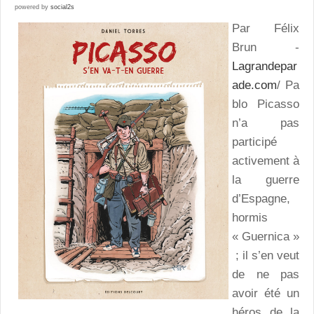
powered by
social2s
Par Félix
Brun -
Lagrandepar
ade.com
/ Pa
blo Picasso
n’a pas
participé
activement à
la guerre
d’Espagne,
hormis
« Guernica »
; il s’en veut
de ne pas
avoir été un
héros de la