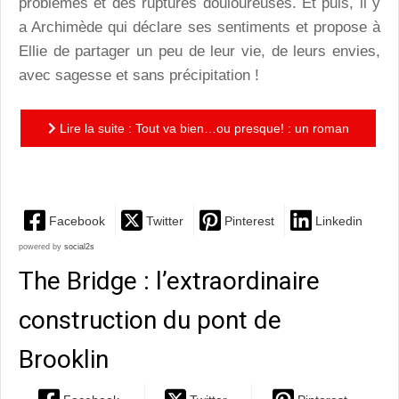
problèmes et des ruptures douloureuses. Et puis, il y
a Archimède qui déclare ses sentiments et propose à
Ellie de partager un peu de leur vie, de leurs envies,
avec sagesse et sans précipitation !
Lire la suite : Tout va bien…ou presque! : un roman
graphique émouvant de Charlie Genmor
Facebook
Twitter
Pinterest
Linkedin
powered by
social2s
The Bridge : l’extraordinaire
construction du pont de
Brooklin