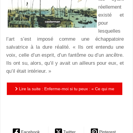
réellement
existé et
pour
lesquelles
l’art s’est imposé comme une échappatoire
salvatrice à la dure réalité. « Ils ont entendu une
voix, celle d’un esprit, d’un fantôme ou d’un ancêtre.
Ils ont su, alors, qu’il y avait un ailleurs pour eux, et
qu’il était intérieur. »
Lire la suite : Enferme-moi si tu peux : « Ce qui me
fascine chez vous, c’est ce que je n’arrive pas à
trouver. »
Facebook
Twitter
Pinterest