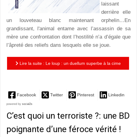
laissant
derrière elle
un louveteau blanc maintenant orphelin…En
grandissant, l'animal entame avec l’assassin de sa
mère une confrontation dont l’hostilité n’a d’égale que
l’âpreté des reliefs dans lesquels elle se joue.
Lire la suite : Le loup : un duellum superbe à la cime
des montagnes enneigées
Facebook
Twitter
Pinterest
Linkedin
powered by
social2s
C’est quoi un terroriste ?: une BD
poignante d’une féroce vérité !