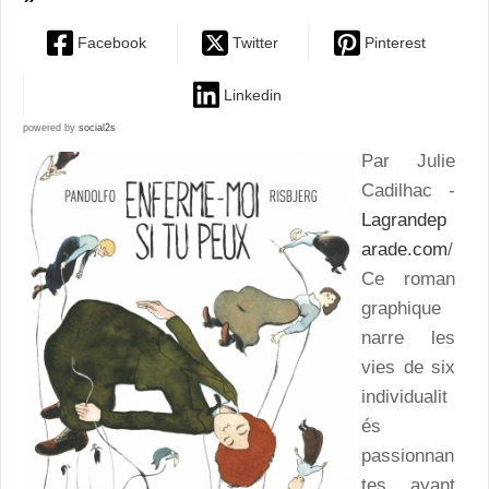
Facebook
Twitter
Pinterest
Linkedin
powered by
social2s
Par Julie
Cadilhac -
Lagrandep
arade.com
/
Ce roman
graphique
narre les
vies de six
individualit
és
passionnan
tes ayant