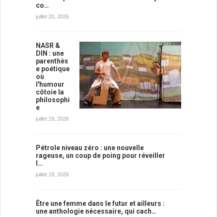
co…
juillet 20, 2026
NASR &
DIN : une
parenthès
e poétique
où
l'humour
côtoie la
philosophi
e
juillet 19, 2026
Pétrole niveau zéro : une nouvelle
rageuse, un coup de poing pour réveiller
l…
juillet 19, 2026
Être une femme dans le futur et ailleurs :
une anthologie nécessaire, qui cach…