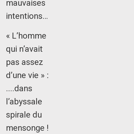
mauvaises
intentions…
« L’homme
qui n’avait
pas assez
d’une vie » :
....dans
l’abyssale
spirale du
mensonge !