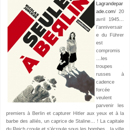
Lagrandepar
ade.com
/ 20
avril 1945…
l’anniversair
e du Führer
est
compromis
…les
troupes
russes à
cadence
forcée
veulent
parvenir les
premiers à Berlin et capturer Hitler aux yeux et à la
barbe des alliés, un caprice de Staline… ! La capitale
du Reich croule et s’écroule sous les bombes…la ville