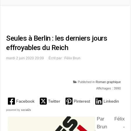
Seules à Berlin : les derniers jours
effroyables du Reich
mardi 2 juin 2020 20:09
Écrit par : Félix Brun
Published in
Roman graphique
Affichages : 3990
Facebook
Twitter
Pinterest
Linkedin
powered by
social2s
Par Félix
Brun -