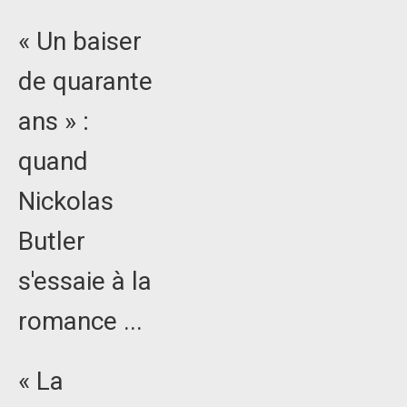
« Un baiser
de quarante
ans » :
quand
Nickolas
Butler
s'essaie à la
romance ...
« La