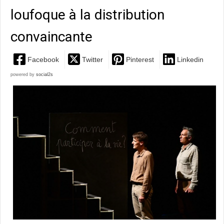
loufoque à la distribution
convaincante
Facebook
Twitter
Pinterest
Linkedin
powered by
social2s