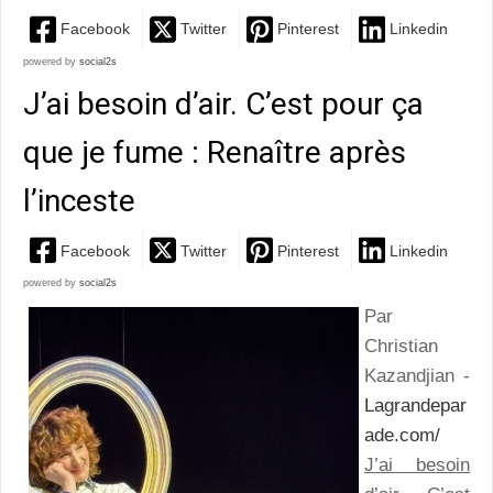
Facebook
Twitter
Pinterest
Linkedin
powered by
social2s
J’ai besoin d’air. C’est pour ça
que je fume : Renaître après
l’inceste
Facebook
Twitter
Pinterest
Linkedin
powered by
social2s
Par
Christian
Kazandjian -
Lagrandepar
ade.com/
J’ai besoin