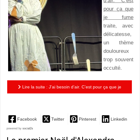
d’air. C’est
pour ça que
je fume
traite, avec
délicatesse,
un thème
douloureux
trop souvent
occulté.
Lire la suite : J’ai besoin d’air. C’est pour ça que je
fume : Renaître après l’inceste
Facebook
Twitter
Pinterest
Linkedin
powered by
social2s