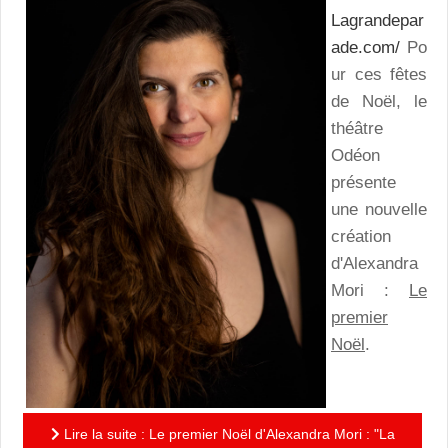
Lagrandepar
ade.com/
Po
ur ces fêtes
de Noël, le
théâtre
Odéon
présente
une nouvelle
création
d'Alexandra
Mori :
Le
premier
Noël
.
Lire la suite : Le premier Noël d'Alexandra Mori : "La