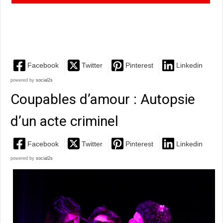
magie de Noël me parle énormément. Au-delà du Père
Noël,...
Facebook
Twitter
Pinterest
Linkedin
powered by
social2s
Coupables d’amour : Autopsie
d’un acte criminel
Facebook
Twitter
Pinterest
Linkedin
powered by
social2s