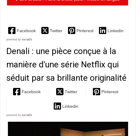
et en corps les invisibles
Facebook
Twitter
Pinterest
Linkedin
powered by
social2s
Denali : une pièce conçue à la
manière d'une série Netflix qui
séduit par sa brillante originalité
Facebook
Twitter
Pinterest
Linkedin
powered by
social2s