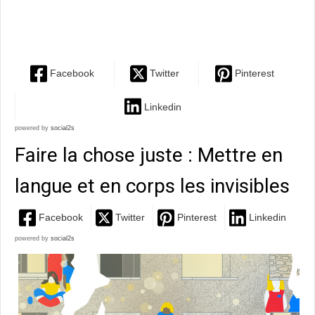
intelligente et drôle, des interprètes à la hauteur, pour
un...
Facebook
Twitter
Pinterest
Linkedin
powered by
social2s
Faire la chose juste : Mettre en
langue et en corps les invisibles
Facebook
Twitter
Pinterest
Linkedin
powered by
social2s