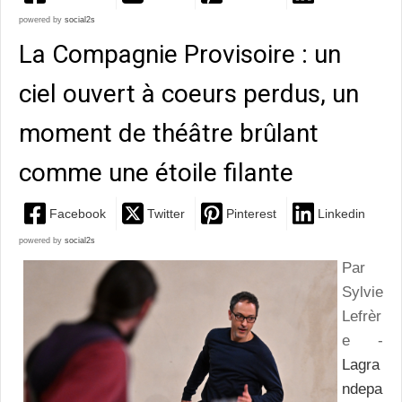
powered by
social2s
La Compagnie Provisoire : un
ciel ouvert à coeurs perdus, un
moment de théâtre brûlant
comme une étoile filante
Facebook
Twitter
Pinterest
Linkedin
powered by
social2s
Par
Sylvie
Lefrèr
e -
Lagra
ndepa