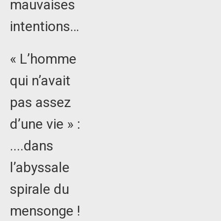
mauvaises
intentions…
« L’homme
qui n’avait
pas assez
d’une vie » :
....dans
l’abyssale
spirale du
mensonge !