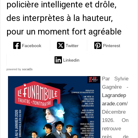
policière intelligente et drôle,
des interprètes à la hauteur,
pour un moment fort agréable
Facebook
Twitter
Pinterest
Linkedin
powered by
social2s
Par Sylvie
Gagnère -
Lagrandep
arade.com
/
Décembre
1926. On
retrouve
près de