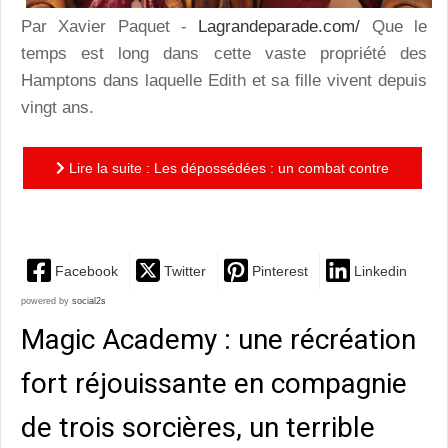
Par Xavier Paquet -
Lagrandeparade.com/
Que le
temps est long dans cette vaste propriété des
Hamptons dans laquelle Edith et sa fille vivent depuis
vingt ans.
Lire la suite : Les dépossédées : un combat contre
les injonctions qui se vit en chansons
Facebook
Twitter
Pinterest
Linkedin
powered by
social2s
Magic Academy : une récréation
fort réjouissante en compagnie
de trois sorcières, un terrible