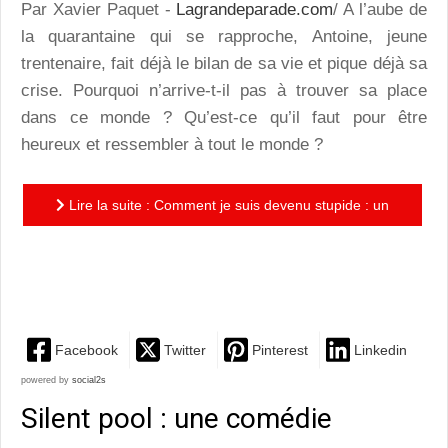
Par Xavier Paquet -
Lagrandeparade.com
/ A l’aube de
la quarantaine qui se rapproche, Antoine, jeune
trentenaire, fait déjà le bilan de sa vie et pique déjà sa
crise. Pourquoi n’arrive-t-il pas à trouver sa place
dans ce monde ? Qu’est-ce qu’il faut pour être
heureux et ressembler à tout le monde ?
Lire la suite : Comment je suis devenu stupide : un
moment de théâtre loufoque à la distribution
convaincante
Facebook
Twitter
Pinterest
Linkedin
powered by
social2s
Silent pool : une comédie