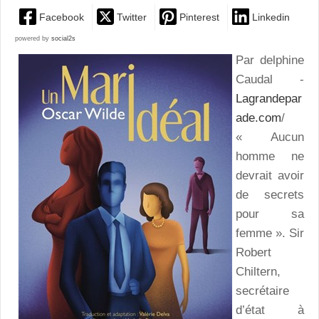
Facebook
Twitter
Pinterest
Linkedin
powered by
social2s
Par delphine
Caudal -
Lagrandepar
ade.com
/
« Aucun
homme ne
devrait avoir
de secrets
pour sa
femme ». Sir
Robert
Chiltern,
secrétaire
d’état à