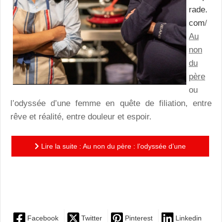
rade.
com
/
Au
non
du
père
ou
l’odyssée d’une femme en quête de filiation, entre
rêve et réalité, entre douleur et espoir.
Lire la suite : Au non du père : l’odyssée d’une
femme en quête de filiation, entre rêve et réalité, entre
douleur...
Facebook
Twitter
Pinterest
Linkedin