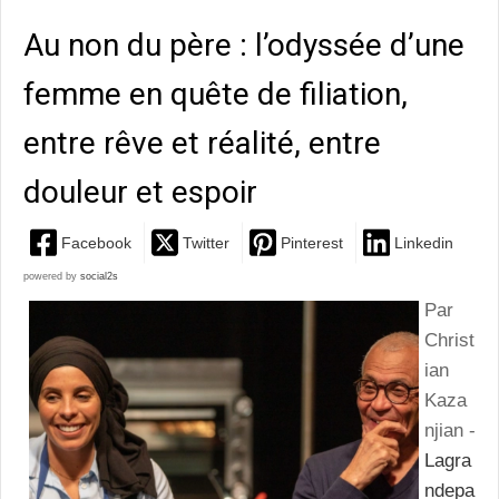
Au non du père : l’odyssée d’une
femme en quête de filiation,
entre rêve et réalité, entre
douleur et espoir
Facebook
Twitter
Pinterest
Linkedin
powered by
social2s
Par
Christ
ian
Kaza
njian -
Lagra
ndepa