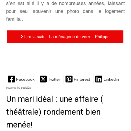
s’en est allé il y a de nombreuses années, laissant
pour seul souvenir une photo dans le logement
familial.
Lire la suite : La ménagerie de verre : Philippe
Person met en scène avec pertinence une pièce phare
de Tennessee...
Facebook
Twitter
Pinterest
Linkedin
powered by
social2s
Un mari idéal : une affaire (
théâtrale) rondement bien
menée!