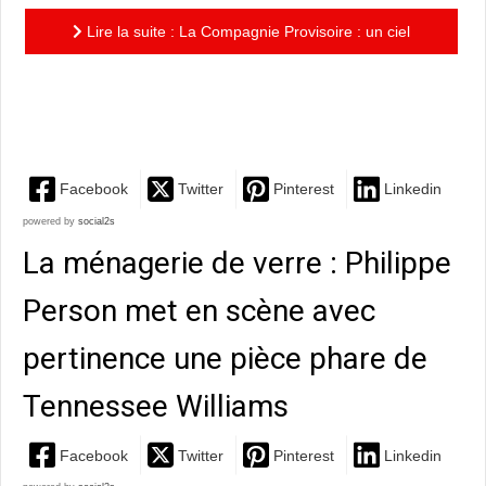
Lire la suite : La Compagnie Provisoire : un ciel
ouvert à coeurs perdus, un moment de théâtre brûlant
comme une...
Facebook
Twitter
Pinterest
Linkedin
powered by
social2s
La ménagerie de verre : Philippe
Person met en scène avec
pertinence une pièce phare de
Tennessee Williams
Facebook
Twitter
Pinterest
Linkedin