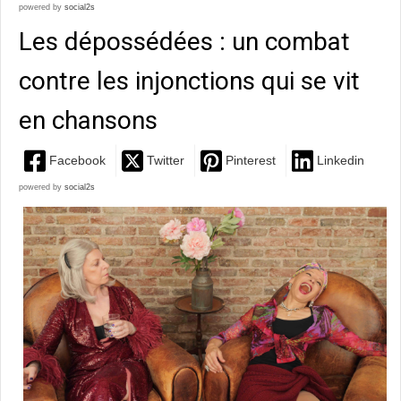
powered by
social2s
Les dépossédées : un combat
contre les injonctions qui se vit
en chansons
Facebook
Twitter
Pinterest
Linkedin
powered by
social2s