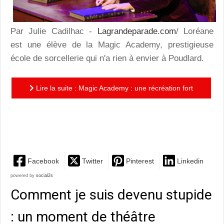
Par Julie Cadilhac -
Lagrandeparade.com
/ Loréane
est une élève de la Magic Academy, prestigieuse
école de sorcellerie qui n'a rien à envier à Poudlard.
Lire la suite : Magic Academy : une récréation fort
réjouissante en compagnie de trois sorcières, un
terrible...
Facebook
Twitter
Pinterest
Linkedin
powered by
social2s
Comment je suis devenu stupide
: un moment de théâtre