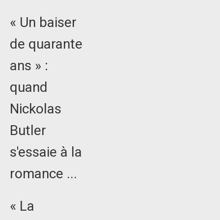
« Un baiser
de quarante
ans » :
quand
Nickolas
Butler
s'essaie à la
romance ...
« La