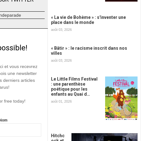
ndeparade
« La vie de Bohème » : s'inventer une
place dans le monde
août 03, 2026
possible!
« Bâtir » : le racisme inscrit dans nos
villes
août 03, 2026
ici et vous recevrez
mois une newsletter
Le Little Films Festival
s derniers articles
: une parenthèse
arus!
poétique pour les
enfants au Quai d…
or free today!
août 01, 2026
Nom
Hitchc
ock et