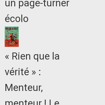
un page-turner
écolo
« Rien que la
vérité » :
Menteur,
menteur ! Le