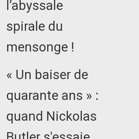
l’abyssale
spirale du
mensonge !
« Un baiser de
quarante ans » :
quand Nickolas
Butler s'essaie