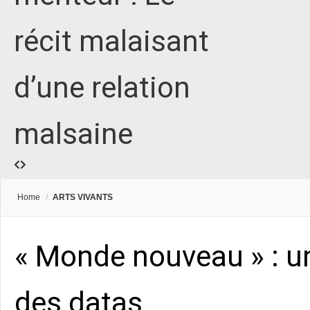
récit malaisant
d’une relation
malsaine
Home
/
ARTS VIVANTS
« Monde nouveau » : u
des datas