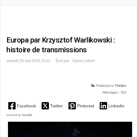
Europa par Krzysztof Warlikowski :
histoire de transmissions
samedi 30 mai 2026 15:41
Écrit par : Sylvie Lefrere
Published in
Théâtre
Affichages : 825
Facebook
Twitter
Pinterest
Linkedin
powered by
social2s