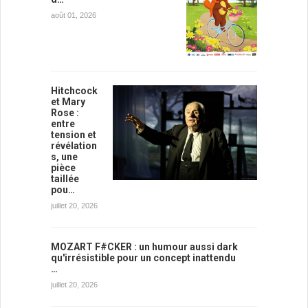
août 01, 2026
Hitchcock
et Mary
Rose :
entre
tension et
révélation
s, une
pièce
taillée
pou…
juillet 20, 2026
MOZART F#CKER : un humour aussi dark
qu'irrésistible pour un concept inattendu
…
juillet 20, 2026