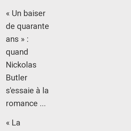
« Un baiser
de quarante
ans » :
quand
Nickolas
Butler
s'essaie à la
romance ...
« La