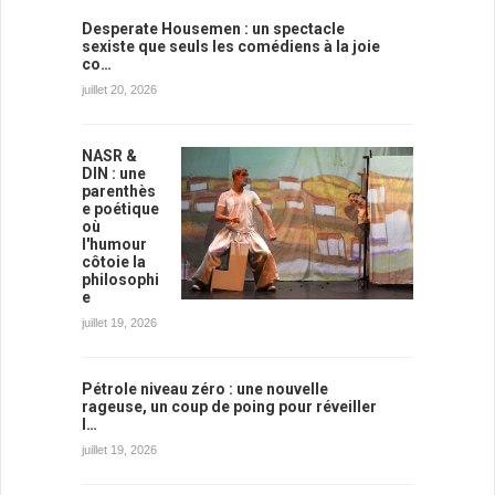
Desperate Housemen : un spectacle
sexiste que seuls les comédiens à la joie
co…
juillet 20, 2026
NASR &
DIN : une
parenthès
e poétique
où
l'humour
côtoie la
philosophi
e
juillet 19, 2026
Pétrole niveau zéro : une nouvelle
rageuse, un coup de poing pour réveiller
l…
juillet 19, 2026