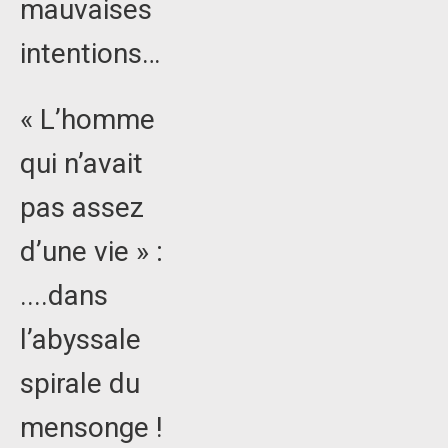
mauvaises
intentions…
« L’homme
qui n’avait
pas assez
d’une vie » :
....dans
l’abyssale
spirale du
mensonge !