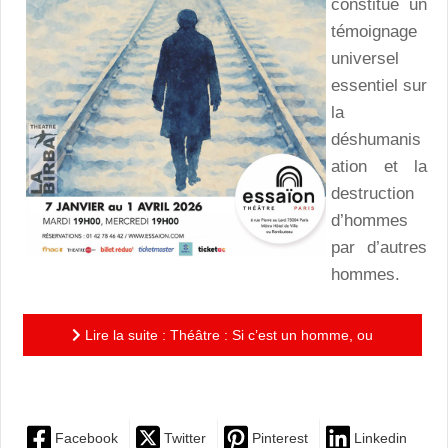
constitue un
témoignage
universel
essentiel sur
la
déshumanis
ation et la
destruction
d’hommes
par d’autres
hommes.
Lire la suite : Théâtre : Si c’est un homme, ou
comment dire l’indicible...
Facebook
Twitter
Pinterest
Linkedin