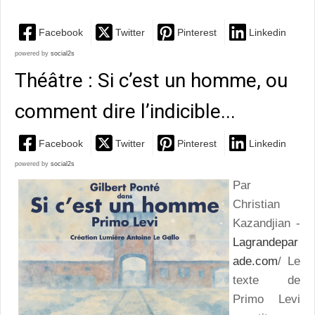
Facebook
Twitter
Pinterest
Linkedin
powered by
social2s
Théâtre : Si c’est un homme, ou
comment dire l’indicible...
Facebook
Twitter
Pinterest
Linkedin
powered by
social2s
Par
Christian
Kazandjian -
Lagrandepar
ade.com
/ Le
texte de
Primo Levi