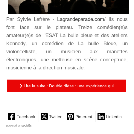
Par Sylvie Lefrère -
Lagrandeparade.com
/ Ils nous
font face sur le plateau. Treize comédien(e)s
amateur(e)s de l'ESAT La bulle bleue et des ateliers
Kennedy, un comédien de La bulle Bleue, un
violoncelliste, un musicien aux manettes
électroniques, une metteuse en scène conceptrice,
musicienne à la direction musicale.
Lire la suite : Double dièse : une expérience qui
révèle la musicalité des langues et accents
Facebook
Twitter
Pinterest
Linkedin
powered by
social2s