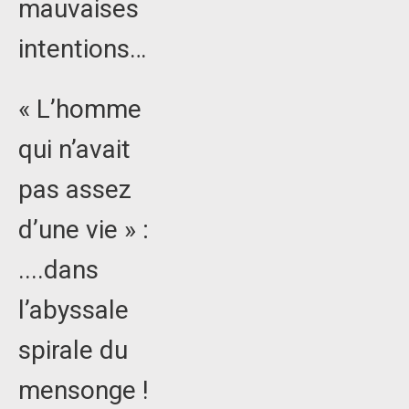
mauvaises
intentions…
« L’homme
qui n’avait
pas assez
d’une vie » :
....dans
l’abyssale
spirale du
mensonge !