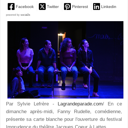
Facebook
Twitter
Pinterest
Linkedin
powered by
social2s
Par Sylvie Lefrère -
Lagrandeparade.com
/ En ce
dimanche après-midi, Fanny Rudelle, comédienne,
présente sa carte blanche pour l'ouverture du festival
Imprudence du théâtre Jacques Coeur à Lattes.