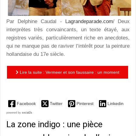
Par Delphine Caudal -
Lagrandeparade.com
/ Deux
interprètes très convaincants, un texte étayé, aux
registres variés, particulièrement riche en anecdotes,
qui ne manque pas de raviver l’intérêt pour la peinture
hollandaise du 17e siècle.
Lire la suite : Vermeer et son faussaire : un moment
de théâtre aussi divertissant qu'intelligent!
Facebook
Twitter
Pinterest
Linkedin
powered by
social2s
La zone indigo : une pièce