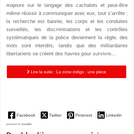
majeure sur le langage des cachalots et peut-être
même réussir à communiquer avec eux, tout s’arrête :
la recherche est bannie, les corps et les conduites
surveillés, les discriminations et les contrôles
systématiques de la police deviennent la règle, des
mots sont interdits, tandis que des milliardaires
libertariens se créent des havres pour survivre...
Lire la suite : La zone indigo : une pièce
remarquable, qui parle d’enjeux forts...à ne pas
manquer!
Facebook
Twitter
Pinterest
Linkedin
powered by
social2s