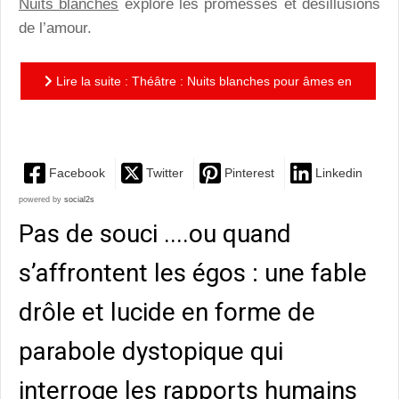
Nuits blanches
explore les promesses et désillusions
de l’amour.
Lire la suite : Théâtre : Nuits blanches pour âmes en
peine...
Facebook
Twitter
Pinterest
Linkedin
powered by
social2s
Pas de souci ....ou quand
s’affrontent les égos : une fable
drôle et lucide en forme de
parabole dystopique qui
interroge les rapports humains