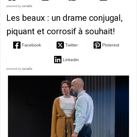
powered by
social2s
Les beaux : un drame conjugal,
piquant et corrosif à souhait!
Facebook
Twitter
Pinterest
Linkedin
powered by
social2s