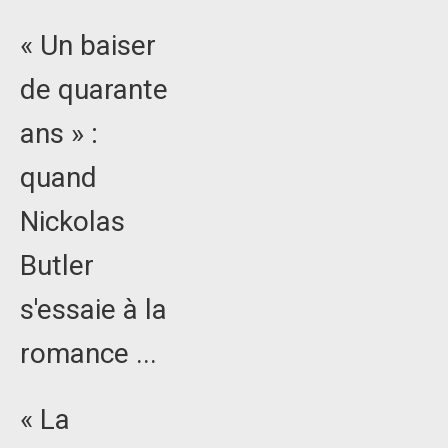
« Un baiser
de quarante
ans » :
quand
Nickolas
Butler
s'essaie à la
romance ...
« La