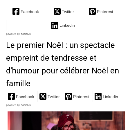
Facebook
Twitter
Pinterest
Linkedin
powered by
social2s
Le premier Noël : un spectacle
empreint de tendresse et
d'humour pour célébrer Noël en
famille
Facebook
Twitter
Pinterest
Linkedin
powered by
social2s