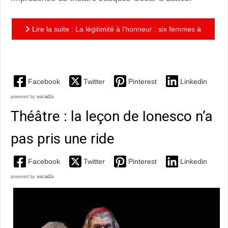
Lire la suite : La légitimité à l'honneur : six femmes à
l'écoute du monde....dans ses chuchotements et ses...
Facebook
Twitter
Pinterest
Linkedin
powered by
social2s
Théâtre : la leçon de Ionesco n’a
pas pris une ride
Facebook
Twitter
Pinterest
Linkedin
powered by
social2s