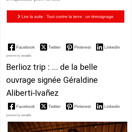
Lire la suite : Tout contre la terre : un témoignage
poignant et délicat sur la condition agricole
Facebook
Twitter
Pinterest
Linkedin
powered by
social2s
Berlioz trip : ... de la belle
ouvrage signée Géraldine
Aliberti-Ivañez
Facebook
Twitter
Pinterest
Linkedin
powered by
social2s