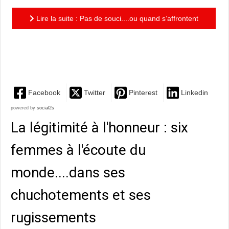
Lire la suite : Pas de souci....ou quand s’affrontent
les égos : une fable drôle et lucide en forme de
parabole...
Facebook
Twitter
Pinterest
Linkedin
powered by
social2s
La légitimité à l'honneur : six
femmes à l'écoute du
monde....dans ses
chuchotements et ses
rugissements