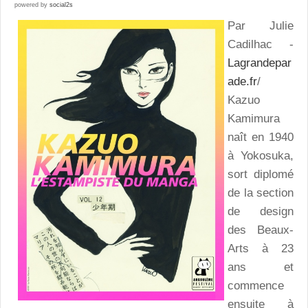
powered by
social2s
Par Julie
Cadilhac -
Lagrandepar
ade.fr
/
Kazuo
Kamimura
naît en 1940
à Yokosuka,
sort diplomé
de la section
de design
des Beaux-
Arts à 23
ans et
commence
ensuite à