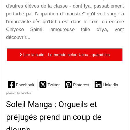
d'autres élèves de la classe - dont Iya, passablement
perturbé par l'apparition d'"monstre" qu'il voit surgir à
l'improviste dès qu'Uchu est dans le coin, ou encore
Chiyoko Saimi, amoureuse folle d'Iya, vont
découvrir...
Lire la suite : Le monde selon Uchu : quand les
personnages découvrent les coulisses de l'histoire
Facebook
Twitter
Pinterest
Linkedin
powered by
social2s
Soleil Manga : Orgueils et
préjugés prend un coup de
djeun's