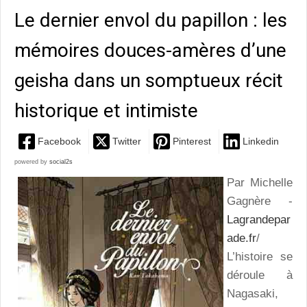
Le dernier envol du papillon : les
mémoires douces-amères d’une
geisha dans un somptueux récit
historique et intimiste
Facebook
Twitter
Pinterest
Linkedin
powered by
social2s
Par Michelle
Gagnère -
Lagrandepar
ade.fr
/
L’histoire se
déroule à
Nagasaki,