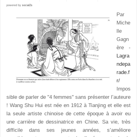
powered by
social2s
Par
Miche
lle
Gagn
ère -
Lagra
ndepa
rade.f
r/
Impos
sible de parler de "4 femmes" sans présenter l’auteure
! Wang Shu Hui est née en 1912 à Tianjing et elle est
la seule artiste chinoise de cette époque à avoir eu
une carrière de dessinatrice en Chine. Sa vie, très
difficile dans ses jeunes années, s’améliore