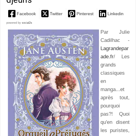
Facebook
Twitter
Pinterest
Linkedin
powered by
social2s
Par Julie
Cadilhac -
Lagrandepar
ade.fr
/ Les
grands
classiques
en
manga...et
après tout,
pourquoi
pas?! Quoi
qu'en disent
les puristes,