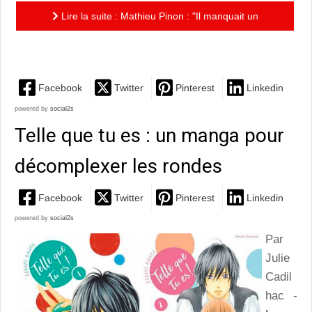
Lire la suite : Mathieu Pinon : "Il manquait un
ouvrage « pop »" sur le Japon
Facebook
Twitter
Pinterest
Linkedin
powered by
social2s
Telle que tu es : un manga pour
décomplexer les rondes
Facebook
Twitter
Pinterest
Linkedin
powered by
social2s
Par
Julie
Cadil
hac -