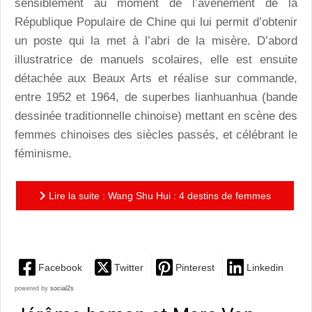
sensiblement au moment de l’avénement de la
République Populaire de Chine qui lui permit d’obtenir
un poste qui la met à l’abri de la misère. D’abord
illustratrice de manuels scolaires, elle est ensuite
détachée aux Beaux Arts et réalise sur commande,
entre 1952 et 1964, de superbes lianhuanhua (bande
dessinée traditionnelle chinoise) mettant en scène des
femmes chinoises des siècles passés, et célébrant le
féminisme.
Lire la suite : Wang Shu Hui : 4 destins de femmes
adaptés par une merveilleuse illustratrice
Facebook
Twitter
Pinterest
Linkedin
powered by
social2s