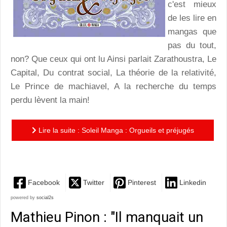
c'est mieux
de les lire en
mangas que
pas du tout,
non? Que ceux qui ont lu Ainsi parlait Zarathoustra, Le
Capital, Du contrat social, La théorie de la relativité,
Le Prince de machiavel, A la recherche du temps
perdu lèvent la main!
Lire la suite : Soleil Manga : Orgueils et préjugés
prend un coup de djeun's
Facebook
Twitter
Pinterest
Linkedin
powered by
social2s
Mathieu Pinon : "Il manquait un