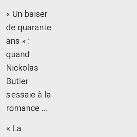
« Un baiser
de quarante
ans » :
quand
Nickolas
Butler
s'essaie à la
romance ...
« La