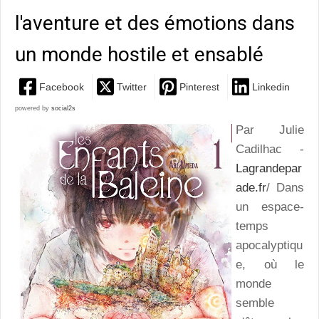
l'aventure et des émotions dans
un monde hostile et ensablé
Facebook
Twitter
Pinterest
Linkedin
powered by
social2s
Par Julie
Cadilhac -
Lagrandepar
ade.fr
/ Dans
un espace-
temps
apocalyptiqu
e, où le
monde
semble