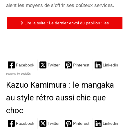
aient les moyens de s’offrir ses coûteux services.
Lire la suite : Le dernier envol du papillon : les
mémoires douces-amères d’une geisha dans un
somptueux récit...
Facebook
Twitter
Pinterest
Linkedin
powered by
social2s
Kazuo Kamimura : le mangaka
au style rétro aussi chic que
choc
Facebook
Twitter
Pinterest
Linkedin