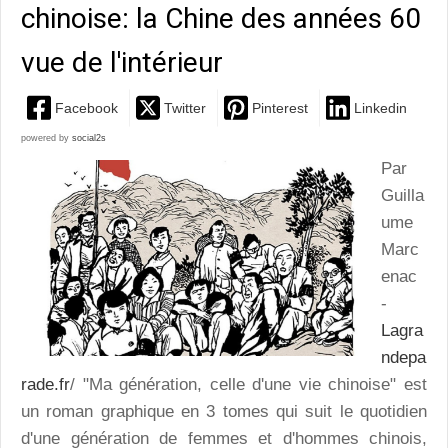
chinoise: la Chine des années 60
vue de l'intérieur
Facebook
Twitter
Pinterest
Linkedin
powered by
social2s
Par
Guilla
ume
Marc
enac
-
Lagra
ndepa
rade.fr
/ "Ma génération, celle d'une vie chinoise" est
un roman graphique en 3 tomes qui suit le quotidien
d'une génération de femmes et d'hommes chinois,