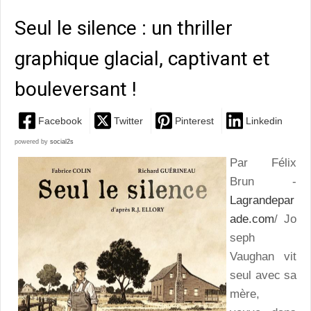
Seul le silence : un thriller
graphique glacial, captivant et
bouleversant !
Facebook
Twitter
Pinterest
Linkedin
powered by
social2s
Par Félix
Brun -
Lagrandepar
ade.com
/ Jo
seph
Vaughan vit
seul avec sa
mère,