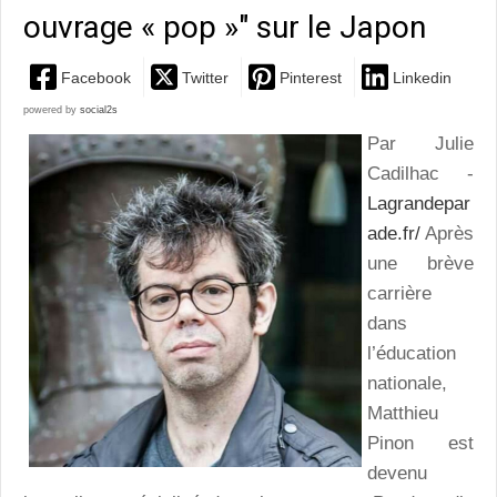
ouvrage « pop »" sur le Japon
Facebook
Twitter
Pinterest
Linkedin
powered by
social2s
Par Julie
Cadilhac -
Lagrandepar
ade.fr/
Après
une brève
carrière
dans
l’éducation
nationale,
Matthieu
Pinon est
devenu