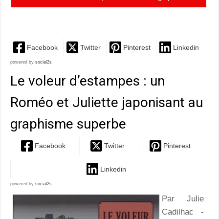
décomplexer les rondes
Facebook
Twitter
Pinterest
Linkedin
powered by
social2s
Le voleur d’estampes : un
Roméo et Juliette japonisant au
graphisme superbe
Facebook
Twitter
Pinterest
Linkedin
powered by
social2s
Par Julie
Cadilhac -