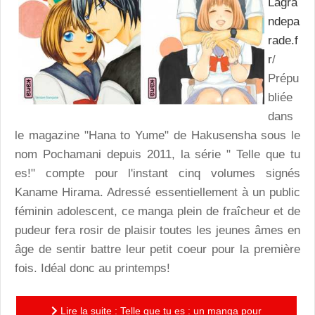
Lagra
ndepa
rade.f
r
/
Prépu
bliée
dans
le magazine "Hana to Yume" de Hakusensha sous le
nom Pochamani depuis 2011, la série " Telle que tu
es!" compte pour l'instant cinq volumes signés
Kaname Hirama. Adressé essentiellement à un public
féminin adolescent, ce manga plein de fraîcheur et de
pudeur fera rosir de plaisir toutes les jeunes âmes en
âge de sentir battre leur petit coeur pour la première
fois. Idéal donc au printemps!
Lire la suite : Telle que tu es : un manga pour