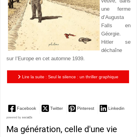
veuve, dans
une ferme
d’Augusta
Falls en
Géorgie.
Hitler se
déchaîne
sur l’Europe en cet automne 1939.
Lire la suite : Seul le silence : un thriller graphique
glacial, captivant et bouleversant !
Facebook
Twitter
Pinterest
Linkedin
powered by
social2s
Ma génération, celle d'une vie