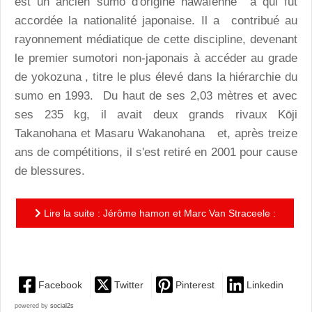
est un ancien sumo d'origine hawaïenne à qui fut
accordée la nationalité japonaise. Il a contribué au
rayonnement médiatique de cette discipline, devenant
le premier sumotori non-japonais à accéder au grade
de yokozuna , titre le plus élevé dans la hiérarchie du
sumo en 1993. Du haut de ses 2,03 mètres et avec
ses 235 kg, il avait deux grands rivaux Kōji
Takanohana et Masaru Wakanohana et, après treize
ans de compétitions, il s'est retiré en 2001 pour cause
de blessures.
Lire la suite : Jérôme hamon et Marc Van Straceele :
le sumo en question
Facebook
Twitter
Pinterest
Linkedin
powered by
social2s