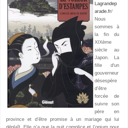
Lagrandep
arade.fr
/
Nous
sommes à
la fin du
XIXème
siècle au
Japon. La
fille d'un
gouverneur
désespère
d’être
forcée de
suivre son
père en
province et d’être promise à un mariage qui lui
déplaît. Elle n’a que la nuit complice et l’opium pour