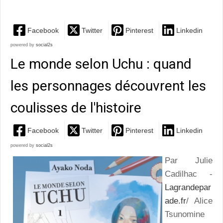
Facebook
Twitter
Pinterest
Linkedin
powered by
social2s
Le monde selon Uchu : quand
les personnages découvrent les
coulisses de l'histoire
Facebook
Twitter
Pinterest
Linkedin
powered by
social2s
Par Julie
Cadilhac -
Lagrandepar
ade.fr
/ Alice
Tsunomine