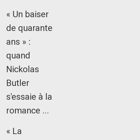
« Un baiser
de quarante
ans » :
quand
Nickolas
Butler
s'essaie à la
romance ...
« La