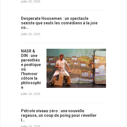
juillet 20, 2026
Desperate Housemen : un spectacle
sexiste que seuls les comédiens à la joie
co…
juillet 20, 2026
NASR &
DIN : une
parenthès
e poétique
où
l'humour
côtoie la
philosophi
e
juillet 19, 2026
Pétrole niveau zéro : une nouvelle
rageuse, un coup de poing pour réveiller
l…
juillet 19, 2026