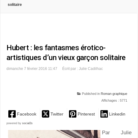
solitaire
Hubert : les fantasmes érotico-
artistiques d’un vieux garçon solitaire
dimanche 7 février 2016 11:47
Écrit par : Julie Cadilhac
Published in
Roman graphique
Affichages : 5771
Facebook
Twitter
Pinterest
Linkedin
powered by
social2s
Par Julie