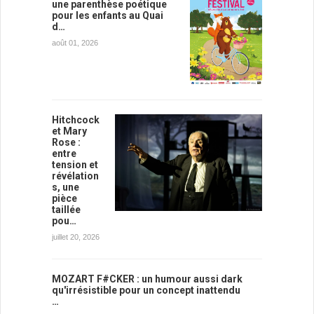
une parenthèse poétique
pour les enfants au Quai
d…
août 01, 2026
Hitchcock
et Mary
Rose :
entre
tension et
révélation
s, une
pièce
taillée
pou…
juillet 20, 2026
MOZART F#CKER : un humour aussi dark
qu'irrésistible pour un concept inattendu
…