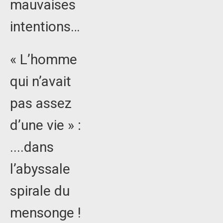
mauvaises
intentions…
« L’homme
qui n’avait
pas assez
d’une vie » :
....dans
l’abyssale
spirale du
mensonge !