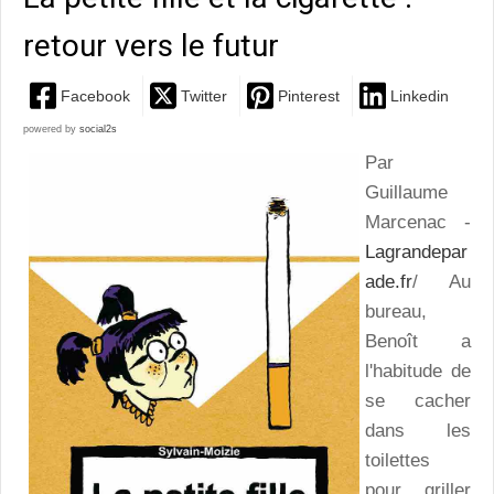
retour vers le futur
Facebook
Twitter
Pinterest
Linkedin
powered by
social2s
Par
Guillaume
Marcenac -
Lagrandepar
ade.fr
/ Au
bureau,
Benoît a
l'habitude de
se cacher
dans les
toilettes
pour griller