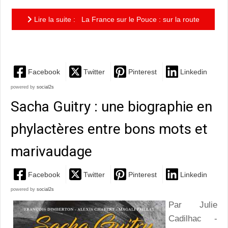
Lire la suite : La France sur le Pouce : sur la route
avec Olivier Courtois
Facebook
Twitter
Pinterest
Linkedin
powered by
social2s
Sacha Guitry : une biographie en
phylactères entre bons mots et
marivaudage
Facebook
Twitter
Pinterest
Linkedin
powered by
social2s
Par Julie
Cadilhac -