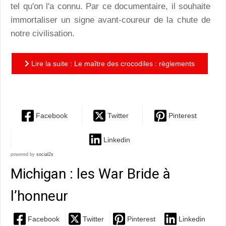
tel qu'on l'a connu. Par ce documentaire, il souhaite
immortaliser un signe avant-coureur de la chute de
notre civilisation.
Lire la suite : Le maître des crocodiles : règlements
de comptes aux îles Banyak
Facebook
Twitter
Pinterest
Linkedin
powered by
social2s
Michigan : les War Bride à
l’honneur
Facebook
Twitter
Pinterest
Linkedin