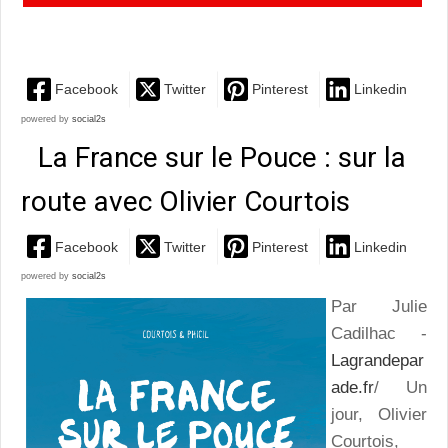
le futur
Facebook
Twitter
Pinterest
Linkedin
powered by
social2s
La France sur le Pouce : sur la
route avec Olivier Courtois
Facebook
Twitter
Pinterest
Linkedin
powered by
social2s
Par Julie
Cadilhac -
Lagrandepar
ade.fr
/ Un
jour, Olivier
Courtois,