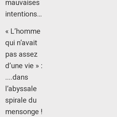
mauvaises
intentions…
« L’homme
qui n’avait
pas assez
d’une vie » :
....dans
l’abyssale
spirale du
mensonge !