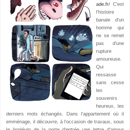
ade.fr/
C'est
l'histoire
banale d'un
homme qui
ne se remet
pas d'une
rupture
amoureuse.
Qui
ressasse
sans cesse
les
souvenirs
heureux, les
derniers mots échangés. Dans l'appartement où il
emménage, il découvre, à l'occasion de travaux, sous
le linoléum de la porte d'entrée une lettre d'amour