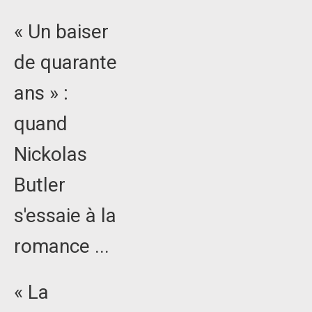
« Un baiser
de quarante
ans » :
quand
Nickolas
Butler
s'essaie à la
romance ...
« La