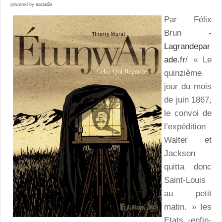
powered by
social2s
Par Félix
Brun -
Lagrandepar
ade.fr
/ « Le
quinzième
jour du mois
de juin 1867,
le convoi de
l’expédition
Walter et
Jackson
quitta donc
Saint-Louis
au petit
matin. » les
Etats -enfin-