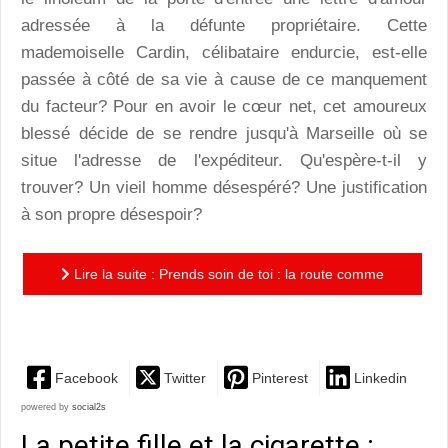
adressée à la défunte propriétaire. Cette
mademoiselle Cardin, célibataire endurcie, est-elle
passée à côté de sa vie à cause de ce manquement
du facteur? Pour en avoir le cœur net, cet amoureux
blessé décide de se rendre jusqu'à Marseille où se
situe l'adresse de l'expéditeur. Qu'espère-t-il y
trouver? Un vieil homme désespéré? Une justification
à son propre désespoir?
Lire la suite : Prends soin de toi : la route comme
consolation
Facebook
Twitter
Pinterest
Linkedin
powered by
social2s
La petite fille et la cigarette :