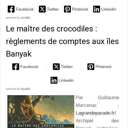
Facebook
Twitter
Pinterest
Linkedin
powered by
social2s
Le maître des crocodiles :
règlements de comptes aux îles
Banyak
Facebook
Twitter
Pinterest
Linkedin
powered by
social2s
Par Guillaume
Marcenac -
Lagrandeparade.fr/
Archipel des