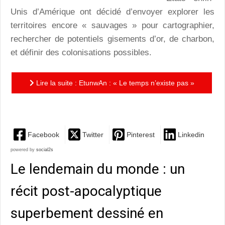
Unis d’Amérique ont décidé d’envoyer explorer les
territoires encore « sauvages » pour cartographier,
rechercher de potentiels gisements d’or, de charbon,
et définir des colonisations possibles.
Lire la suite : EtunwAn : « Le temps n’existe pas »
pour «Celui Qui Regarde »
Facebook
Twitter
Pinterest
Linkedin
powered by
social2s
Le lendemain du monde : un
récit post-apocalyptique
superbement dessiné en