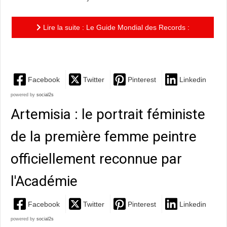
Lire la suite : Le Guide Mondial des Records :
L’absurdité de la course à la notoriété
Facebook
Twitter
Pinterest
Linkedin
powered by
social2s
Artemisia : le portrait féministe
de la première femme peintre
officiellement reconnue par
l'Académie
Facebook
Twitter
Pinterest
Linkedin
powered by
social2s