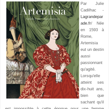
Par Julie
Cadilhac -
Lagrandepar
ade.fr
/ Née
en 1593 à
Rome,
Artemisia
eut un destin
aussi
passionnant
qu'agité.
Lorsqu'elle
atteint ses
dix-huit ans,
bien que
sachant qu'il
est impossible à cette époque pour une femme