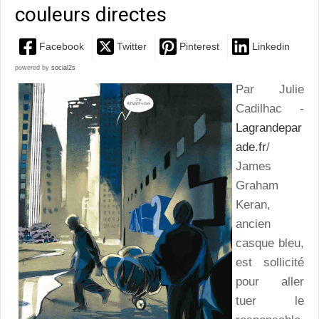
couleurs directes
Facebook
Twitter
Pinterest
Linkedin
powered by
social2s
Par Julie
Cadilhac -
Lagrandepar
ade.fr
/
James
Graham
Keran,
ancien
casque bleu,
est sollicité
pour aller
tuer le