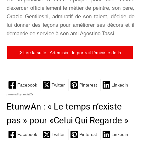
d'exercer officiellement le métier de peintre, son père,
Orazio Gentileshi, admiratif de son talent, décide de
lui donner des leçons pour améliorer ses décors et il
demande ce service à son ami Agostino Tassi.
Lire la suite : Artemisia : le portrait féministe de la
première femme peintre officiellement reconnue par...
Facebook
Twitter
Pinterest
Linkedin
powered by
social2s
EtunwAn : « Le temps n’existe
pas » pour «Celui Qui Regarde »
Facebook
Twitter
Pinterest
Linkedin