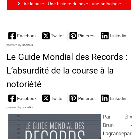
Lire la suite : Une histoire du sexe : une anthologie
incontournable, aussi irrévérencieuse que délicieuse
Facebook
Twitter
Pinterest
Linkedin
powered by
social2s
Le Guide Mondial des Records :
L’absurdité de la course à la
notoriété
Facebook
Twitter
Pinterest
Linkedin
powered by
social2s
Par Félix
Brun -
Lagrandepar