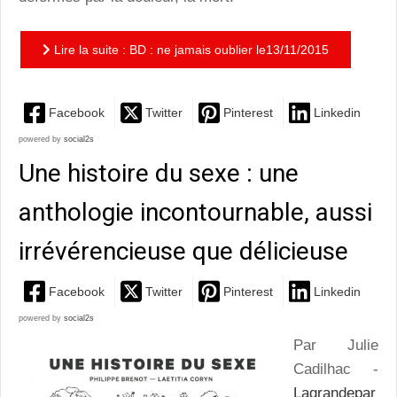
Lire la suite : BD : ne jamais oublier le13/11/2015
Facebook
Twitter
Pinterest
Linkedin
powered by
social2s
Une histoire du sexe : une
anthologie incontournable, aussi
irrévérencieuse que délicieuse
Facebook
Twitter
Pinterest
Linkedin
powered by
social2s
Par Julie
Cadilhac -
Lagrandepar