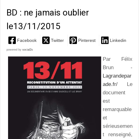
BD : ne jamais oublier
le13/11/2015
Facebook
Twitter
Pinterest
Linkedin
powered by
social2s
Par Félix
Brun -
Lagrandepar
ade.fr/
Le
document
est
remarquable
et
sérieusemen
t renseigné,