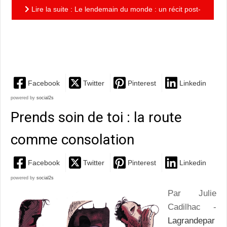
Lire la suite : Le lendemain du monde : un récit post-
apocalyptique superbement dessiné en couleurs
directes
Facebook
Twitter
Pinterest
Linkedin
powered by
social2s
Prends soin de toi : la route
comme consolation
Facebook
Twitter
Pinterest
Linkedin
powered by
social2s
Par Julie
Cadilhac -
Lagrandepar