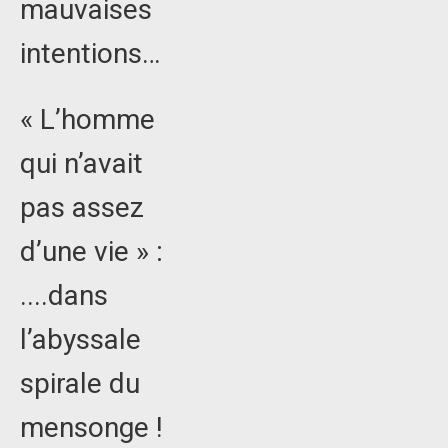
mauvaises
intentions…
« L’homme
qui n’avait
pas assez
d’une vie » :
....dans
l’abyssale
spirale du
mensonge !