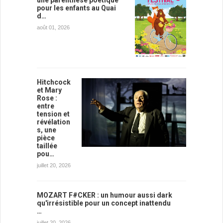
pour les enfants au Quai
d…
août 01, 2026
Hitchcock
et Mary
Rose :
entre
tension et
révélation
s, une
pièce
taillée
pou…
juillet 20, 2026
MOZART F#CKER : un humour aussi dark
qu'irrésistible pour un concept inattendu
…
juillet 20, 2026