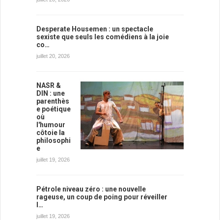
Desperate Housemen : un spectacle
sexiste que seuls les comédiens à la joie
co…
juillet 20, 2026
NASR &
DIN : une
parenthès
e poétique
où
l'humour
côtoie la
philosophi
e
juillet 19, 2026
Pétrole niveau zéro : une nouvelle
rageuse, un coup de poing pour réveiller
l…
juillet 19, 2026