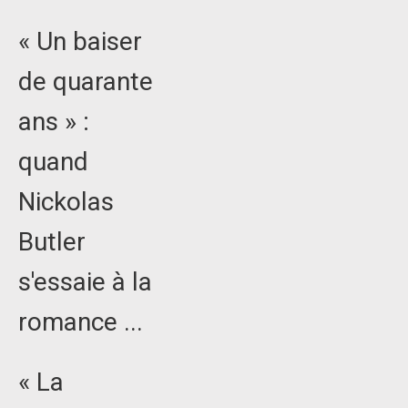
« Un baiser
de quarante
ans » :
quand
Nickolas
Butler
s'essaie à la
romance ...
« La