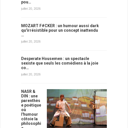
pou…
juillet 20, 2026
MOZART F#CKER : un humour aussi dark
qu'irrésistible pour un concept inattendu
…
juillet 20, 2026
Desperate Housemen : un spectacle
sexiste que seuls les comédiens à la joie
co…
juillet 20, 2026
NASR &
DIN : une
parenthès
e poétique
où
l'humour
côtoie la
philosophi