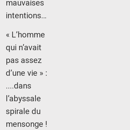
mauvaises
intentions…
« L’homme
qui n’avait
pas assez
d’une vie » :
....dans
l’abyssale
spirale du
mensonge !