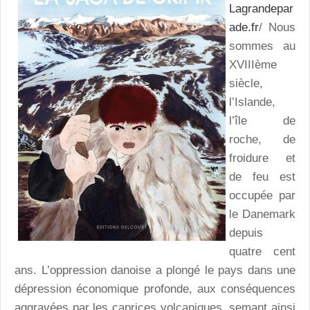
Lagrandepar
ade.fr
/ Nous
sommes au
XVIIIème
siècle,
l’Islande,
l’île de
roche, de
froidure et
de feu est
occupée par
le Danemark
depuis
quatre cent
ans. L’oppression danoise a plongé le pays dans une
dépression économique profonde, aux conséquences
aggravées par les caprices volcaniques, semant ainsi