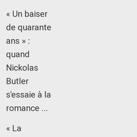
« Un baiser
de quarante
ans » :
quand
Nickolas
Butler
s'essaie à la
romance ...
« La