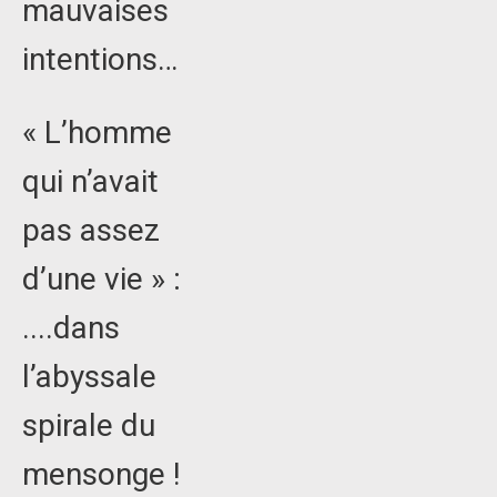
mauvaises
intentions…
« L’homme
qui n’avait
pas assez
d’une vie » :
....dans
l’abyssale
spirale du
mensonge !