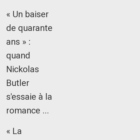
« Un baiser
de quarante
ans » :
quand
Nickolas
Butler
s'essaie à la
romance ...
« La