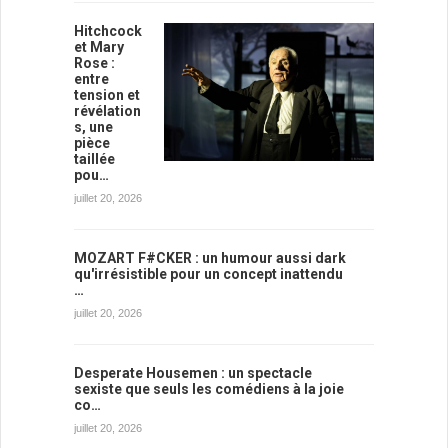
Hitchcock
et Mary
Rose :
entre
tension et
révélation
s, une
pièce
taillée
pou…
juillet 20, 2026
MOZART F#CKER : un humour aussi dark
qu'irrésistible pour un concept inattendu
…
juillet 20, 2026
Desperate Housemen : un spectacle
sexiste que seuls les comédiens à la joie
co…
juillet 20, 2026