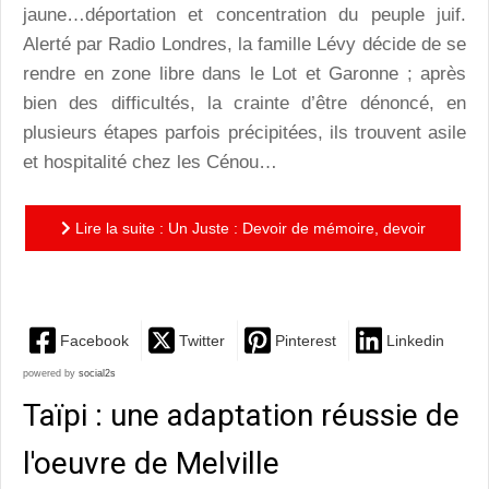
jaune…déportation et concentration du peuple juif.
Alerté par Radio Londres, la famille Lévy décide de se
rendre en zone libre dans le Lot et Garonne ; après
bien des difficultés, la crainte d’être dénoncé, en
plusieurs étapes parfois précipitées, ils trouvent asile
et hospitalité chez les Cénou…
Lire la suite : Un Juste : Devoir de mémoire, devoir
de gratitude, devoir de respect
Facebook
Twitter
Pinterest
Linkedin
powered by
social2s
Taïpi : une adaptation réussie de
l'oeuvre de Melville