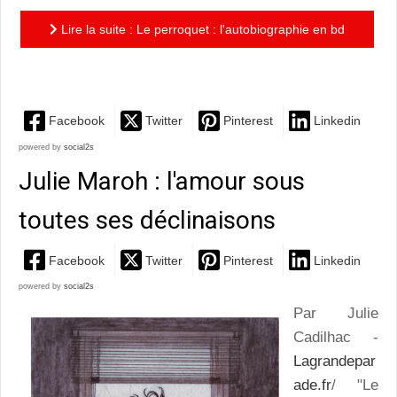
Lire la suite : Le perroquet : l'autobiographie en bd
sous le trait juste d'Espé
Facebook
Twitter
Pinterest
Linkedin
powered by
social2s
Julie Maroh : l'amour sous
toutes ses déclinaisons
Facebook
Twitter
Pinterest
Linkedin
powered by
social2s
Par Julie
Cadilhac -
Lagrandepar
ade.fr
/ "Le