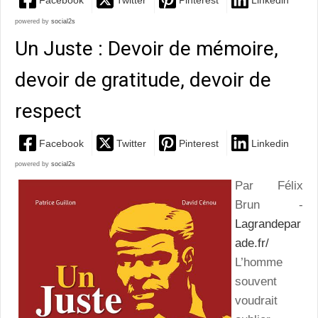
Facebook
Twitter
Pinterest
Linkedin
powered by
social2s
Un Juste : Devoir de mémoire,
devoir de gratitude, devoir de
respect
Facebook
Twitter
Pinterest
Linkedin
powered by
social2s
Par Félix
Brun -
Lagrandepar
ade.fr/
L’homme
souvent
voudrait