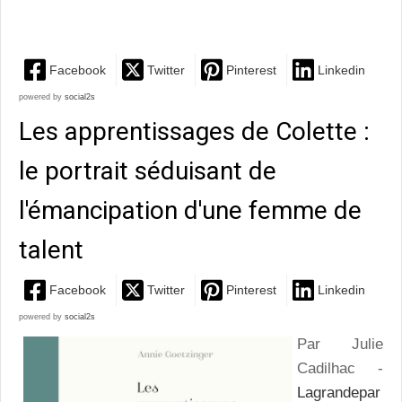
l'oeuvre de Melville
Facebook
Twitter
Pinterest
Linkedin
powered by
social2s
Les apprentissages de Colette :
le portrait séduisant de
l'émancipation d'une femme de
talent
Facebook
Twitter
Pinterest
Linkedin
powered by
social2s
Par Julie
Cadilhac -
Lagrandepar