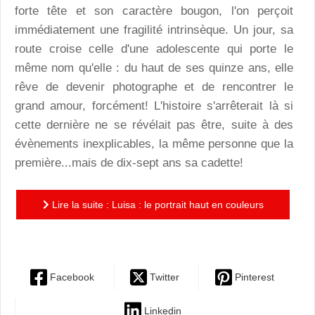
forte tête et son caractère bougon, l'on perçoit
immédiatement une fragilité intrinsèque. Un jour, sa
route croise celle d'une adolescente qui porte le
même nom qu'elle : du haut de ses quinze ans, elle
rêve de devenir photographe et de rencontrer le
grand amour, forcément! L'histoire s'arrêterait là si
cette dernière ne se révélait pas être, suite à des
évènements inexplicables, la même personne que la
première...mais de dix-sept ans sa cadette!
Lire la suite : Luisa : le portrait haut en couleurs
d'une fille qui ne l'est pas moins
Facebook
Twitter
Pinterest
Linkedin