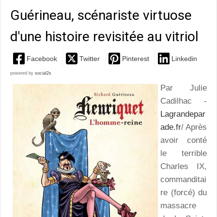
Guérineau, scénariste virtuose
d'une histoire revisitée au vitriol
Facebook
Twitter
Pinterest
Linkedin
powered by
social2s
Par Julie
Cadilhac -
Lagrandepar
ade.fr
/ Après
avoir conté
le terrible
Charles IX,
commanditai
re (forcé) du
massacre