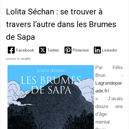
Lolita Séchan : se trouver à
travers l’autre dans les Brumes
de Sapa
Facebook
Twitter
Pinterest
Linkedin
powered by
social2s
Par Félix
Brun -
Lagrandepar
ade.fr/
« J’avais
douze ans
d’âge
mental.