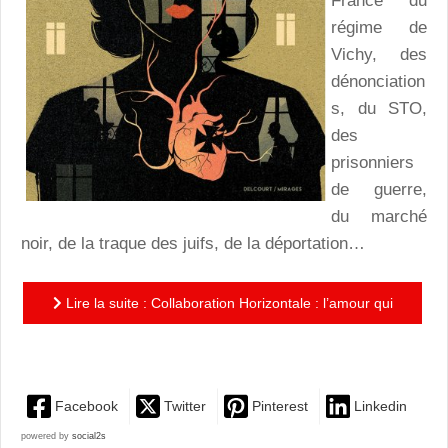
France du
régime de
Vichy, des
dénonciation
s, du STO,
des
prisonniers
de guerre,
du marché
noir, de la traque des juifs, de la déportation…
Lire la suite : Collaboration Horizontale : l’amour qui
n’a pas le droit d’être
Facebook
Twitter
Pinterest
Linkedin
powered by
social2s