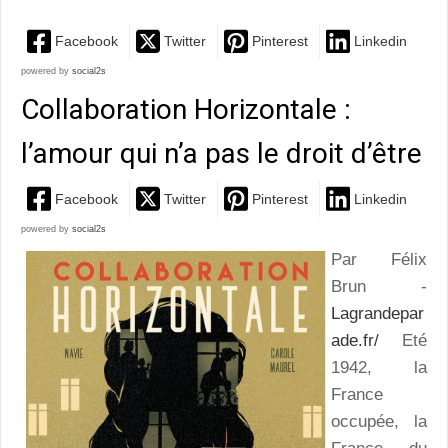
Facebook
Twitter
Pinterest
Linkedin
powered by
social2s
Collaboration Horizontale :
l’amour qui n’a pas le droit d’être
Facebook
Twitter
Pinterest
Linkedin
powered by
social2s
Par Félix
Brun -
Lagrandepar
ade.fr/
Eté
1942, la
France
occupée, la