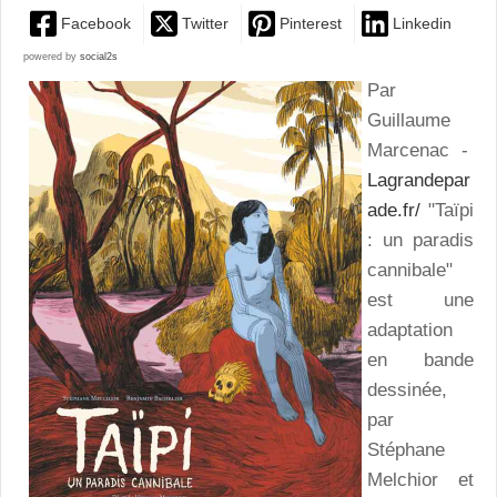
Facebook
Twitter
Pinterest
Linkedin
powered by
social2s
Par
Guillaume
Marcenac -
Lagrandepar
ade.fr/
"Taïpi
: un paradis
cannibale"
est une
adaptation
en bande
dessinée,
par
Stéphane
Melchior et