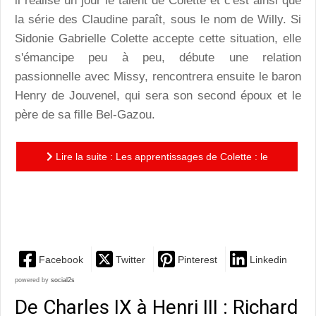
il réalise un jour le talent de Colette et c'est ainsi que
la série des Claudine paraît, sous le nom de Willy. Si
Sidonie Gabrielle Colette accepte cette situation, elle
s'émancipe peu à peu, débute une relation
passionnelle avec Missy, rencontrera ensuite le baron
Henry de Jouvenel, qui sera son second époux et le
père de sa fille Bel-Gazou.
Lire la suite : Les apprentissages de Colette : le
portrait séduisant de l'émancipation d'une femme de
talent
Facebook
Twitter
Pinterest
Linkedin
powered by
social2s
De Charles IX à Henri III : Richard