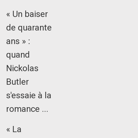
« Un baiser
de quarante
ans » :
quand
Nickolas
Butler
s'essaie à la
romance ...
« La