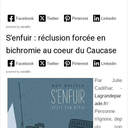
déclinaisons
Facebook
Twitter
Pinterest
Linkedin
powered by
social2s
S'enfuir : réclusion forcée en
bichromie au coeur du Caucase
Facebook
Twitter
Pinterest
Linkedin
powered by
social2s
Par Julie
Cadilhac -
Lagrandepar
ade.fr
/
Personne
n'ignore, dep
uis son