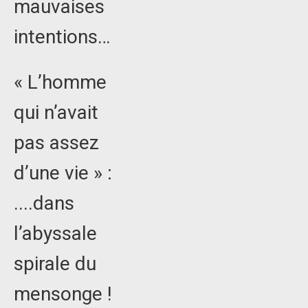
mauvaises
intentions…
« L’homme
qui n’avait
pas assez
d’une vie » :
....dans
l’abyssale
spirale du
mensonge !