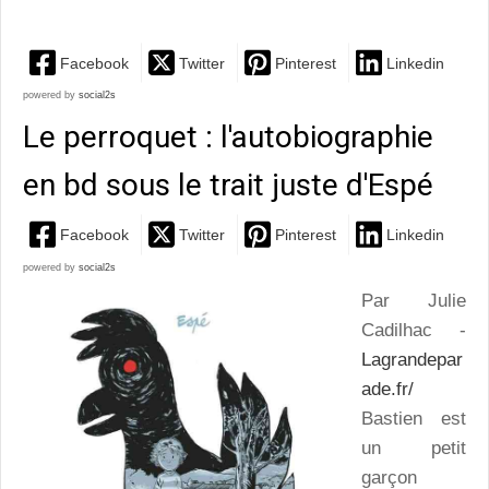
Facebook
Twitter
Pinterest
Linkedin
powered by
social2s
Le perroquet : l'autobiographie
en bd sous le trait juste d'Espé
Facebook
Twitter
Pinterest
Linkedin
powered by
social2s
Par Julie
Cadilhac -
Lagrandepar
ade.fr/
Bastien est
un petit
garçon