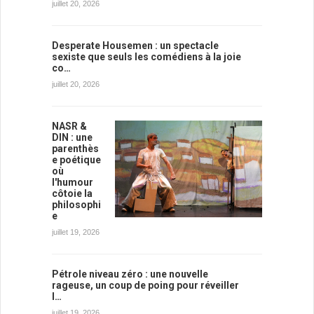
juillet 20, 2026
Desperate Housemen : un spectacle
sexiste que seuls les comédiens à la joie
co…
juillet 20, 2026
NASR &
DIN : une
parenthès
e poétique
où
l'humour
côtoie la
philosophi
e
juillet 19, 2026
Pétrole niveau zéro : une nouvelle
rageuse, un coup de poing pour réveiller
l…
juillet 19, 2026