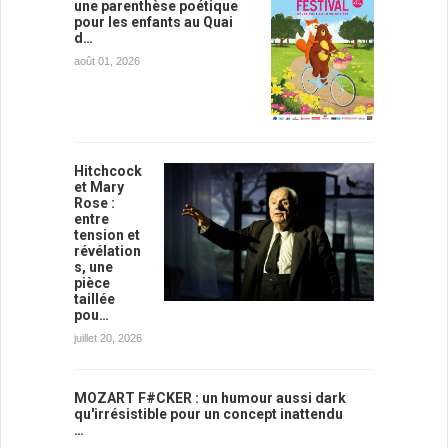
une parenthèse poétique
pour les enfants au Quai
d…
août 01, 2026
Hitchcock
et Mary
Rose :
entre
tension et
révélation
s, une
pièce
taillée
pou…
juillet 20, 2026
MOZART F#CKER : un humour aussi dark
qu'irrésistible pour un concept inattendu
…