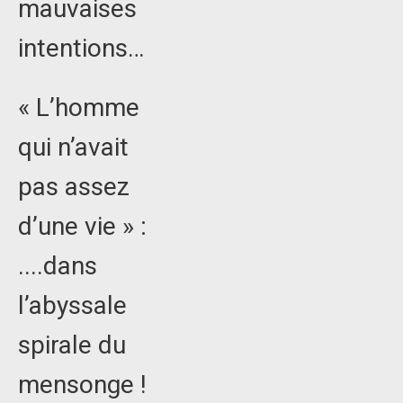
mauvaises
intentions…
« L’homme
qui n’avait
pas assez
d’une vie » :
....dans
l’abyssale
spirale du
mensonge !