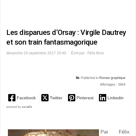
Les disparues d’Orsay : Virgile Dautrey
et son train fantasmagorique
dimanche 24 septembre 2017 20:40
Écrit par : Félix Brun
Published in
Roman graphique
Affichages : 3864
Facebook
Twitter
Pinterest
Linkedin
powered by
social2s
Par Félix