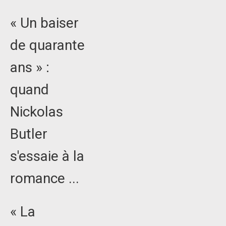
« Un baiser
de quarante
ans » :
quand
Nickolas
Butler
s'essaie à la
romance ...
« La