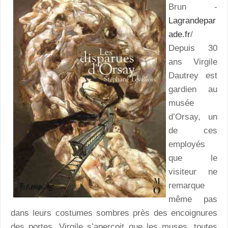
Brun -
Lagrandepar
ade.fr
/
Depuis 30
ans Virgile
Dautrey est
gardien au
musée
d’Orsay, un
de ces
employés
que le
visiteur ne
remarque
même pas
dans leurs costumes sombres près des encoignures
des portes. Virgile s’aperçoit que les muses, toutes