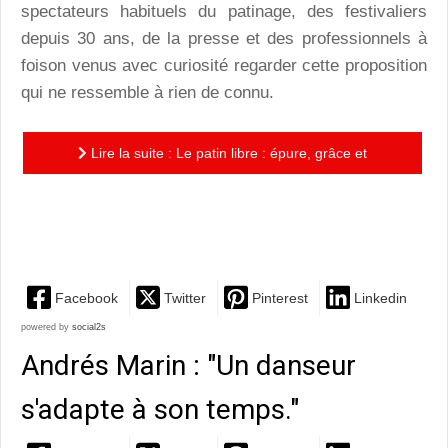
spectateurs habituels du patinage, des festivaliers
depuis 30 ans, de la presse et des professionnels à
foison venus avec curiosité regarder cette proposition
qui ne ressemble à rien de connu.
Lire la suite : Le patin libre : épure, grâce et
puissance du geste, délestés du kitsch et des
pirouettes
Facebook
Twitter
Pinterest
Linkedin
powered by
social2s
Andrés Marin : "Un danseur
s'adapte à son temps."