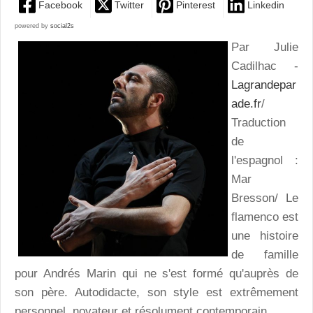
Facebook
Twitter
Pinterest
Linkedin
powered by
social2s
Par Julie
Cadilhac -
Lagrandepar
ade.fr
/
Traduction
de
l'espagnol :
Mar
Bresson/ Le
flamenco est
une histoire
de famille
pour Andrés Marin qui ne s'est formé qu'auprès de
son père. Autodidacte, son style est extrêmement
personnel, novateur et résolument contemporain.