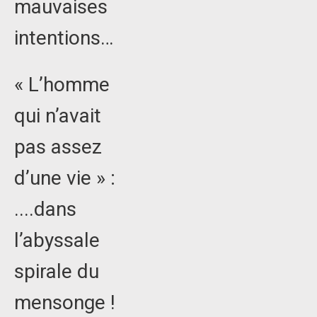
mauvaises
intentions…
« L’homme
qui n’avait
pas assez
d’une vie » :
....dans
l’abyssale
spirale du
mensonge !