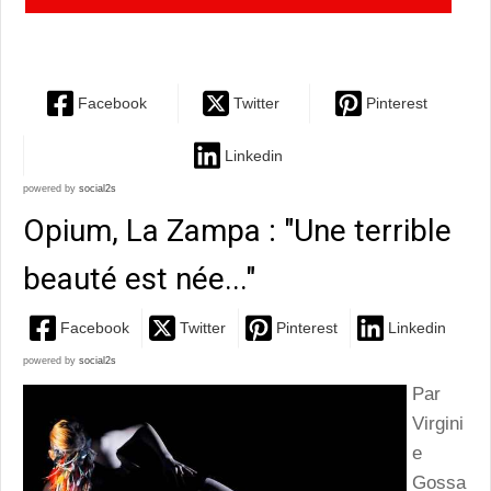
superbe de Philippe Découflé
Facebook
Twitter
Pinterest
Linkedin
powered by
social2s
Opium, La Zampa : "Une terrible
beauté est née..."
Facebook
Twitter
Pinterest
Linkedin
powered by
social2s
Par
Virgini
e
Gossa