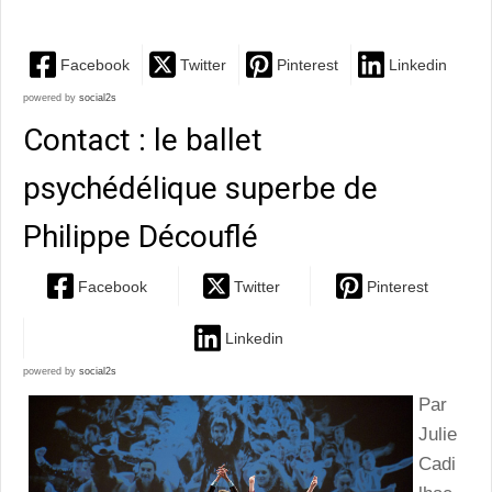
Facebook
Twitter
Pinterest
Linkedin
powered by
social2s
Contact : le ballet
psychédélique superbe de
Philippe Découflé
Facebook
Twitter
Pinterest
Linkedin
powered by
social2s
Par
Julie
Cadi