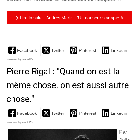
Lire la suite : Andrés Marin : "Un danseur s'adapte à
son temps."
Facebook
Twitter
Pinterest
Linkedin
powered by
social2s
Pierre Rigal : "Quand on est la
même chose, on est aussi autre
chose."
Facebook
Twitter
Pinterest
Linkedin
powered by
social2s
Par