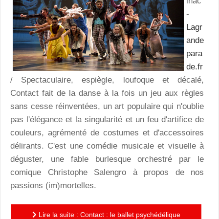
lhac
-
Lagr
ande
para
de.fr
/ Spectaculaire, espiègle, loufoque et décalé,
Contact fait de la danse à la fois un jeu aux règles
sans cesse réinventées, un art populaire qui n'oublie
pas l'élégance et la singularité et un feu d'artifice de
couleurs, agrémenté de costumes et d'accessoires
délirants. C'est une comédie musicale et visuelle à
déguster, une fable burlesque orchestré par le
comique Christophe Salengro à propos de nos
passions (im)mortelles.
Lire la suite : Contact : le ballet psychédélique