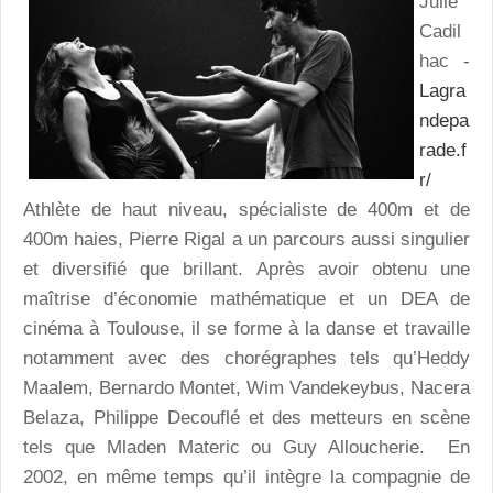
Julie
Cadil
hac -
Lagra
ndepa
rade.f
r/
Athlète de haut niveau, spécialiste de 400m et de
400m haies, Pierre Rigal a un parcours aussi singulier
et diversifié que brillant. Après avoir obtenu une
maîtrise d’économie mathématique et un DEA de
cinéma à Toulouse, il se forme à la danse et travaille
notamment avec des chorégraphes tels qu’Heddy
Maalem, Bernardo Montet, Wim Vandekeybus, Nacera
Belaza, Philippe Decouflé et des metteurs en scène
tels que Mladen Materic ou Guy Alloucherie. En
2002, en même temps qu’il intègre la compagnie de