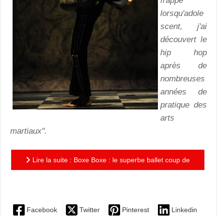
frappé
lorsqu'adole
scent, j'ai
découvert le
hip hop
après de
nombreuses
années de
pratique des
arts
martiaux".
Lire la suite : Boxe Boxe : le superbe ballet coup de
poing de Mourad Merzouki
Facebook
Twitter
Pinterest
Linkedin