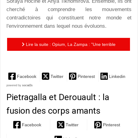
Soraya Hocine et Anya Tikhomirova. Ensemble, ils ont
cherché à comprendre les mouvements
contradictoires qui constituent notre monde et
l'environnement dans lequel nous évoluons.
Lire la suite : Opium, La Zampa : "Une terrible
beauté est née..."
Facebook
Twitter
Pinterest
Linkedin
powered by
social2s
Pietragalla et Derouault : la
fusion des corps amants
Facebook
Twitter
Pinterest