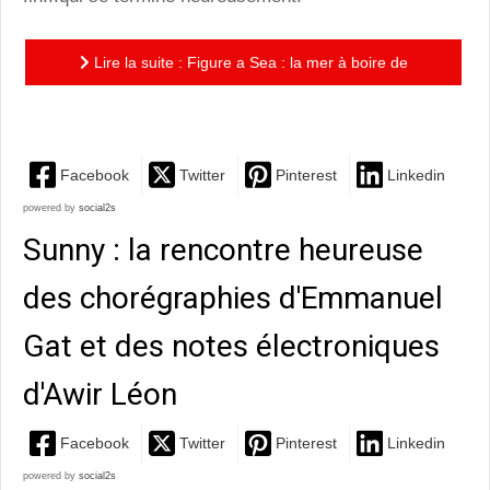
Lire la suite : Figure a Sea : la mer à boire de
Deborah Hay
Facebook
Twitter
Pinterest
Linkedin
powered by
social2s
Sunny : la rencontre heureuse
des chorégraphies d'Emmanuel
Gat et des notes électroniques
d'Awir Léon
Facebook
Twitter
Pinterest
Linkedin
powered by
social2s