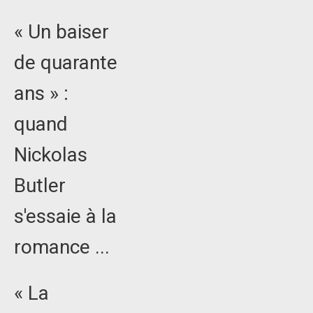
« Un baiser
de quarante
ans » :
quand
Nickolas
Butler
s'essaie à la
romance ...
« La