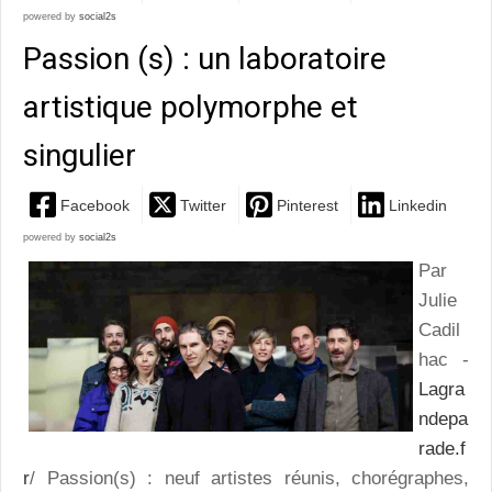
powered by
social2s
Passion (s) : un laboratoire
artistique polymorphe et
singulier
Facebook
Twitter
Pinterest
Linkedin
powered by
social2s
Par
Julie
Cadil
hac -
Lagra
ndepa
rade.f
r
/ Passion(s) : neuf artistes réunis, chorégraphes,