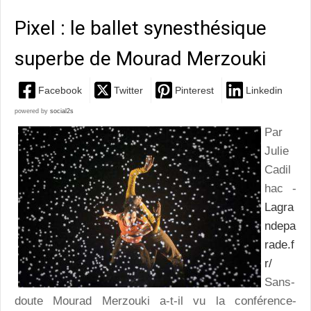
Pixel : le ballet synesthésique
superbe de Mourad Merzouki
Facebook
Twitter
Pinterest
Linkedin
powered by
social2s
Par
Julie
Cadil
hac -
Lagra
ndepa
rade.f
r/
Sans-
doute Mourad Merzouki a-t-il vu la conférence-