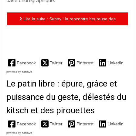
base chorégraphique."
Lire la suite : Sunny : la rencontre heureuse des
chorégraphies d'Emmanuel Gat et des notes
électroniques d'Awir...
Facebook
Twitter
Pinterest
Linkedin
powered by
social2s
Le patin libre : épure, grâce et
puissance du geste, délestés du
kitsch et des pirouettes
Facebook
Twitter
Pinterest
Linkedin
powered by
social2s