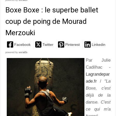
powered by
social2s
Boxe Boxe : le superbe ballet
coup de poing de Mourad
Merzouki
Facebook
Twitter
Pinterest
Linkedin
powered by
social2s
Par Julie
Cadilhac -
Lagrandepar
ade.fr
/
"La
Boxe, c'est
déjà de la
danse. C'est
ce qui m'a