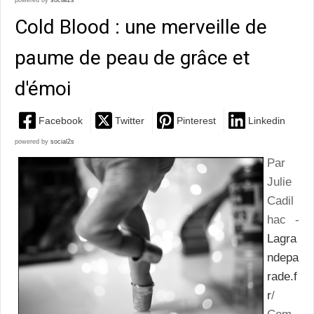
powered by
social2s
Cold Blood : une merveille de
paume de peau de grâce et
d'émoi
Facebook
Twitter
Pinterest
Linkedin
powered by
social2s
Par
Julie
Cadil
hac -
Lagra
ndepa
rade.f
r
/