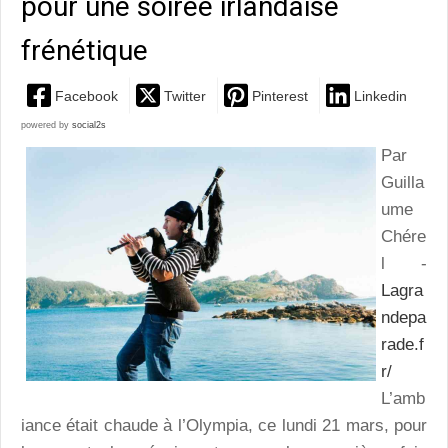
pour une soirée irlandaise
frénétique
Facebook
Twitter
Pinterest
Linkedin
powered by
social2s
Par
Guilla
ume
Chére
l -
Lagra
ndepa
rade.f
r/
L’amb
iance était chaude à l’Olympia, ce lundi 21 mars, pour