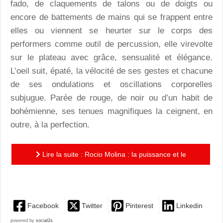
fado, de claquements de talons ou de doigts ou
encore de battements de mains qui se frappent entre
elles ou viennent se heurter sur le corps des
performers comme outil de percussion, elle virevolte
sur le plateau avec grâce, sensualité et élégance.
L’oeil suit, épaté, la vélocité de ses gestes et chacune
de ses ondulations et oscillations corporelles
subjugue. Parée de rouge, de noir ou d’un habit de
bohémienne, ses tenues magnifiques la ceignent, en
outre, à la perfection.
Lire la suite : Rocio Molina : la puissance et le
charme magnétiques d’un coup de talon
Facebook
Twitter
Pinterest
Linkedin
powered by
social2s