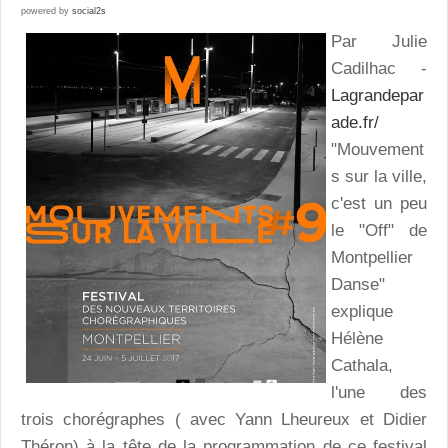
powered by
social2s
Par Julie
Cadilhac -
Lagrandepar
ade.fr/
"Mouvement
s sur la ville,
c'est un peu
le "Off" de
Montpellier
Danse"
explique
Hélène
Cathala,
l'une des
trois chorégraphes ( avec Yann Lheureux et Didier
Théron) à la tête de la programmation de ce festival