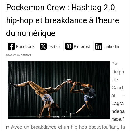
Pockemon Crew : Hashtag 2.0,
hip-hop et breakdance à l'heure
du numérique
Facebook
Twitter
Pinterest
Linkedin
powered by
social2s
Par
Delph
ine
Caud
al -
Lagra
ndepa
rade.f
r
/ Avec un breakdance et un hip hop époustouflant, la