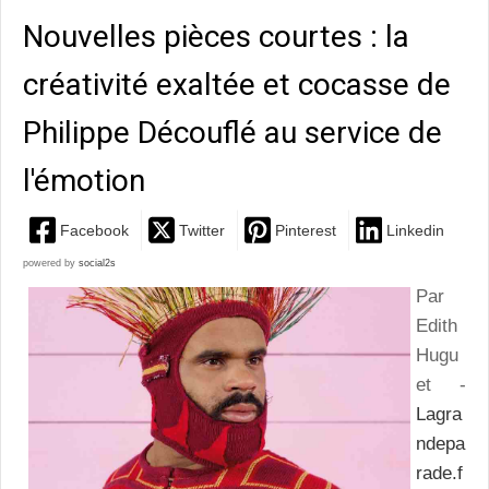
Nouvelles pièces courtes : la
créativité exaltée et cocasse de
Philippe Découflé au service de
l'émotion
Facebook
Twitter
Pinterest
Linkedin
powered by
social2s
Par
Edith
Hugu
et -
Lagra
ndepa
rade.f