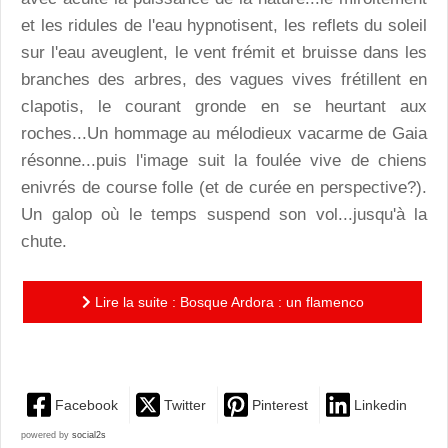
et les ridules de l'eau hypnotisent, les reflets du soleil
sur l'eau aveuglent, le vent frémit et bruisse dans les
branches des arbres, des vagues vives frétillent en
clapotis, le courant gronde en se heurtant aux
roches...Un hommage au mélodieux vacarme de Gaia
résonne...puis l'image suit la foulée vive de chiens
enivrés de course folle (et de curée en perspective?).
Un galop où le temps suspend son vol...jusqu'à la
chute.
Lire la suite : Bosque Ardora : un flamenco
synesthétique aux effluves primitives entêtantes
Facebook
Twitter
Pinterest
Linkedin
powered by
social2s