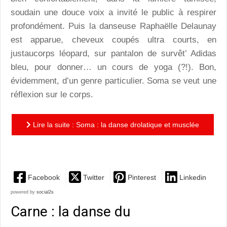
soudain une douce voix a invité le public à respirer
profondément. Puis la danseuse Raphaëlle Delaunay
est apparue, cheveux coupés ultra courts, en
justaucorps léopard, sur pantalon de survêt’ Adidas
bleu, pour donner… un cours de yoga (?!). Bon,
évidemment, d’un genre particulier. Soma se veut une
réflexion sur le corps.
Lire la suite : Soma : la danse drolatique et musclée
de Raphaëlle Delaunay
Facebook
Twitter
Pinterest
Linkedin
powered by
social2s
Carne : la danse du