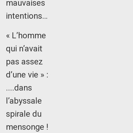
mauvaises
intentions…
« L’homme
qui n’avait
pas assez
d’une vie » :
....dans
l’abyssale
spirale du
mensonge !