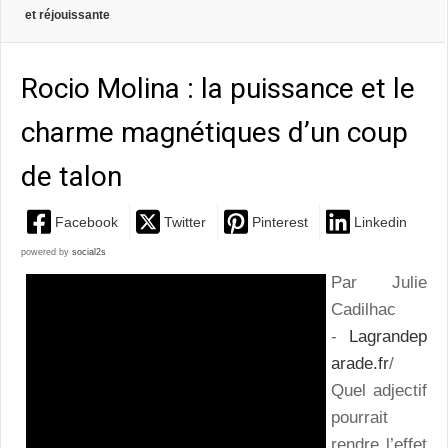
et réjouissante
Rocio Molina : la puissance et le
charme magnétiques d’un coup
de talon
Facebook
Twitter
Pinterest
Linkedin
powered by
social2s
Par Julie
Cadilhac
-
Lagrandep
arade.fr
/
Quel adjectif
pourrait
rendre l’effet