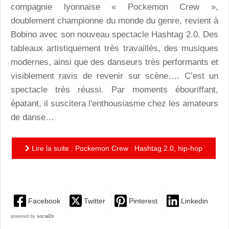
compagnie lyonnaise « Pockemon Crew »,
doublement championne du monde du genre, revient à
Bobino avec son nouveau spectacle
Hashtag 2.0
. Des
tableaux artistiquement très travaillés, des musiques
modernes, ainsi que des danseurs très performants et
visiblement ravis de revenir sur scène…. C’est un
spectacle très réussi. Par moments ébouriffant,
épatant, il suscitera l'enthousiasme chez les amateurs
de danse…
Lire la suite : Pockemon Crew : Hashtag 2.0, hip-hop
et breakdance à l'heure du numérique
Facebook
Twitter
Pinterest
Linkedin
powered by
social2s