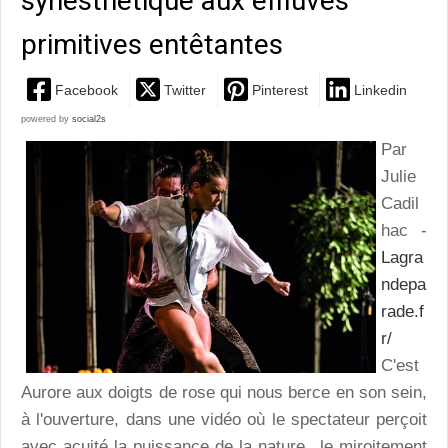
synesthétique aux effluves
primitives entêtantes
Facebook
Twitter
Pinterest
Linkedin
powered by
social2s
Par
Julie
Cadil
hac -
Lagra
ndepa
rade.f
r/
C'est
Aurore aux doigts de rose qui nous berce en son sein,
à l'ouverture, dans une vidéo où le spectateur perçoit
avec acuité la puissance de la nature...le miroitement