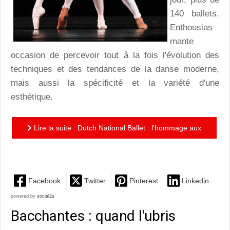
140 ballets.
Enthousias
mante
occasion de percevoir tout à la fois l'évolution des
techniques et des tendances de la danse moderne,
mais aussi la spécificité et la variété d'une
esthétique.
Lire la suite : Dutch National Ballet : l'hommage aux
ballets virtuoses de Hans Van Manen
Facebook
Twitter
Pinterest
Linkedin
powered by
social2s
Bacchantes : quand l'ubris