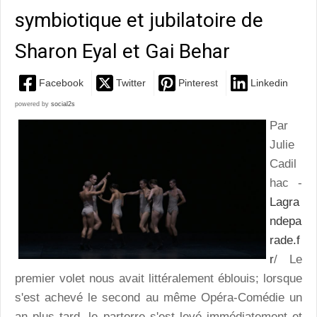
symbiotique et jubilatoire de
Sharon Eyal et Gai Behar
Facebook
Twitter
Pinterest
Linkedin
powered by
social2s
Par
Julie
Cadil
hac -
Lagra
ndepa
rade.f
r
/ Le
premier volet nous avait littéralement éblouis; lorsque
s'est achevé le second au même Opéra-Comédie un
an plus tard, le parterre s'est levé immédiatement et