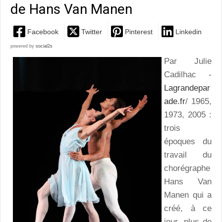
de Hans Van Manen
Facebook
Twitter
Pinterest
Linkedin
powered by
social2s
Par Julie
Cadilhac -
Lagrandepar
ade.fr
/ 1965,
1973, 2005 :
trois
époques du
travail du
chorégraphe
Hans Van
Manen qui a
créé, à ce
jour, plus de