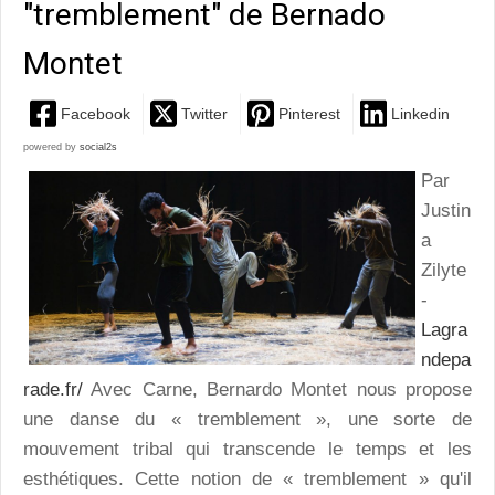
"tremblement" de Bernado
Montet
Facebook
Twitter
Pinterest
Linkedin
powered by
social2s
Par
Justin
a
Zilyte
-
Lagra
ndepa
rade.fr/
Avec Carne, Bernardo Montet nous propose
une danse du « tremblement », une sorte de
mouvement tribal qui transcende le temps et les
esthétiques. Cette notion de « tremblement » qu'il