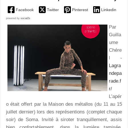
Facebook
Twitter
Pinterest
Linkedin
powered by
social2s
Par
Guilla
ume
Chére
l -
Lagra
ndepa
rade.f
r/
L’apér
o était offert par la Maison des métallos (du 11 au 15
juillet dernier) lors des représentions (complet chaque
soir) de Soma. Invité à siroter tranquillement, assis
bien confortablement, dans la lumière tamisée,