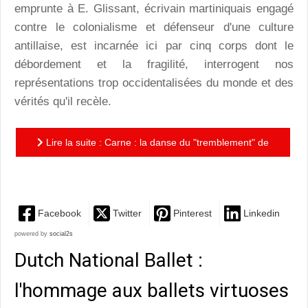
emprunte à E. Glissant, écrivain martiniquais engagé
contre le colonialisme et défenseur d'une culture
antillaise, est incarnée ici par cinq corps dont le
débordement et la fragilité, interrogent nos
représentations trop occidentalisées du monde et des
vérités qu'il recèle.
Lire la suite : Carne : la danse du "tremblement" de
Bernado Montet
Facebook
Twitter
Pinterest
Linkedin
powered by
social2s
Dutch National Ballet :
l'hommage aux ballets virtuoses