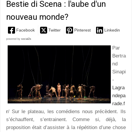
Bestie di Scena : l'aube d'un
nouveau monde?
Facebook
Twitter
Pinterest
Linkedin
powered by
social2s
Par
Bertra
nd
Sinapi
-
Lagra
ndepa
rade.f
r
/ Sur le plateau, les comédiens nous précèdent. Ils
s’échauffent, s’entrainent. Comme si, déjà, la
proposition était d’assister à la répétition d’une chose