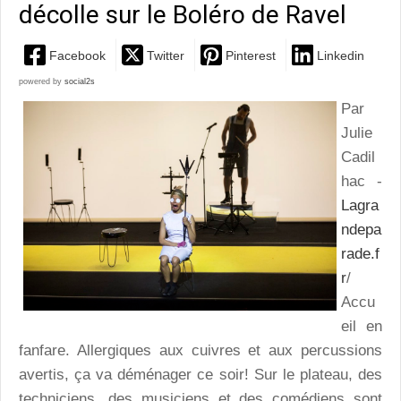
décolle sur le Boléro de Ravel
Facebook
Twitter
Pinterest
Linkedin
powered by
social2s
Par
Julie
Cadil
hac -
Lagra
ndepa
rade.f
r
/
Accu
eil en
fanfare. Allergiques aux cuivres et aux percussions
avertis, ça va déménager ce soir! Sur le plateau, des
techniciens, des musiciens et des comédiens sont