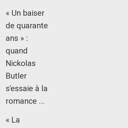
« Un baiser
de quarante
ans » :
quand
Nickolas
Butler
s'essaie à la
romance ...
« La