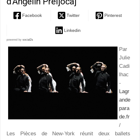
d'Angelin Preljocaj
Facebook
Twitter
Pinterest
Linkedin
powered by
social2s
Par
Julie
Cadi
lhac
-
Lagr
ande
para
de.fr
/
Les Pièces de New-York réunit deux ballets