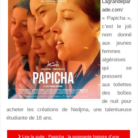
Lagrandepar
ade.com
/
« Papicha »,
c’est le joli
nom donné
aux jeunes
femmes
algéroises
qui se
pressent
aux toilettes
des boîtes
de nuit pour
acheter les créations de Nedjma, une talentueuse
étudiante de 18 ans.
Lire la suite : Papicha : la poignante histoire d'une