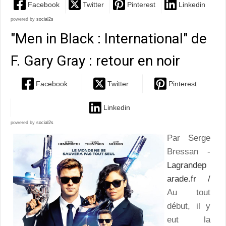
Facebook
Twitter
Pinterest
Linkedin
powered by
social2s
"Men in Black : International" de
F. Gary Gray : retour en noir
Facebook
Twitter
Pinterest
Linkedin
powered by
social2s
Par Serge
Bressan -
Lagrandep
arade.fr /
Au tout
début, il y
eut la