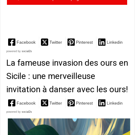
étudiante algérienne qui se bat courageusement pour
sa...
Facebook
Twitter
Pinterest
Linkedin
powered by
social2s
La fameuse invasion des ours en
Sicile : une merveilleuse
invitation à danser avec les ours!
Facebook
Twitter
Pinterest
Linkedin
powered by
social2s