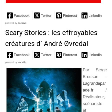
Facebook
Twitter
Pinterest
Linkedin
powered by
social2s
Scary Stories : les effroyables
créatures d’ André Øvredal
Facebook
Twitter
Pinterest
Linkedin
powered by
social2s
Par Serge
Bressan -
Lagrandepar
ade.fr
/
Réalisateur,
scénariste
et