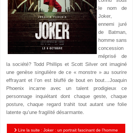
connu sous
le nom de
Joker,
ennemi juré
de Batman,
homme sans
concession
méprisé de
la société? Todd Phillips et Scott Silver ont imaginé
une genèse singulière de ce « monstre » au sourire
effrayant et l’on est bluffé de bout en bout…Joaquin
Phoenix incarne avec un talent prodigieux ce
personnage inquiétant dont chaque geste, chaque
posture, chaque regard trahit tout autant une folie
latente qu’une fragilité désarmante.
Lire la suite : Joker : un portrait fascinant de l’homme