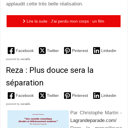
applaudit cette très belle réalisation.
Lire la suite : J’ai perdu mon corps : un film
d'animation qui sollicite finement nos sens
Facebook
Twitter
Pinterest
Linkedin
powered by
social2s
Reza : Plus douce sera la
séparation
Facebook
Twitter
Pinterest
Linkedin
powered by
social2s
Par Christophe Martin -
Lagrandeparade.com/