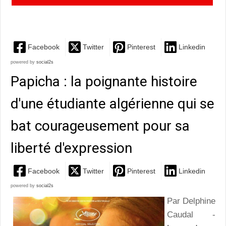
qui rit
Facebook
Twitter
Pinterest
Linkedin
powered by
social2s
Papicha : la poignante histoire
d'une étudiante algérienne qui se
bat courageusement pour sa
liberté d'expression
Facebook
Twitter
Pinterest
Linkedin
powered by
social2s
Par Delphine
Caudal -