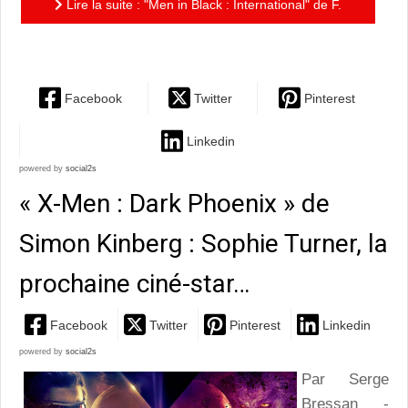
Lire la suite : "Men in Black : International" de F.
Gary Gray : retour en noir
Facebook
Twitter
Pinterest
Linkedin
powered by
social2s
« X-Men : Dark Phoenix » de
Simon Kinberg : Sophie Turner, la
prochaine ciné-star…
Facebook
Twitter
Pinterest
Linkedin
powered by
social2s
Par Serge
Bressan -