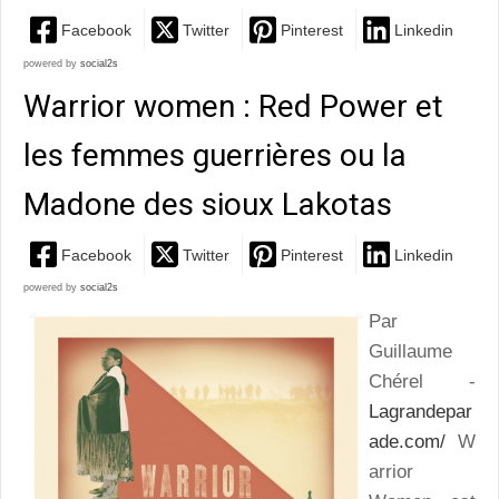
Facebook
Twitter
Pinterest
Linkedin
powered by
social2s
Warrior women : Red Power et
les femmes guerrières ou la
Madone des sioux Lakotas
Facebook
Twitter
Pinterest
Linkedin
powered by
social2s
Par
Guillaume
Chérel -
Lagrandepar
ade.com/
W
arrior