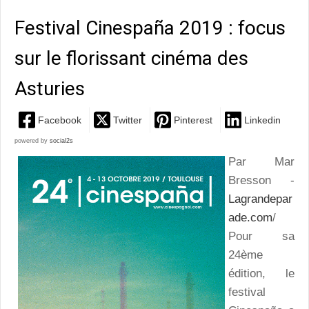
Festival Cinespaña 2019 : focus
sur le florissant cinéma des
Asturies
Facebook
Twitter
Pinterest
Linkedin
powered by
social2s
Par Mar
Bresson -
Lagrandepar
ade.com
/
Pour sa
24ème
édition, le
festival