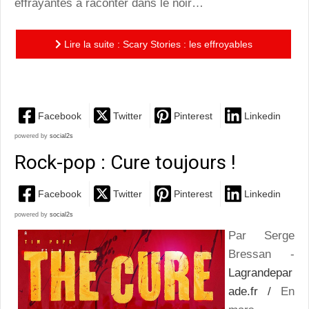
effrayantes à raconter dans le noir…
Lire la suite : Scary Stories : les effroyables
créatures d’ André Øvredal
Facebook
Twitter
Pinterest
Linkedin
powered by
social2s
Rock-pop : Cure toujours !
Facebook
Twitter
Pinterest
Linkedin
powered by
social2s
Par Serge
Bressan -
Lagrandepar
ade.fr /
En