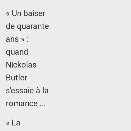
« Un baiser
de quarante
ans » :
quand
Nickolas
Butler
s'essaie à la
romance ...
« La