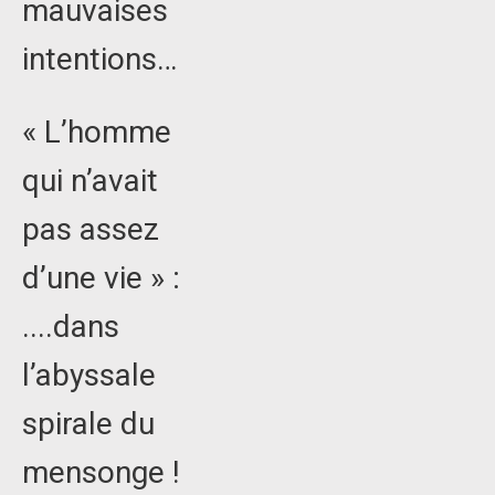
mauvaises
intentions…
« L’homme
qui n’avait
pas assez
d’une vie » :
....dans
l’abyssale
spirale du
mensonge !