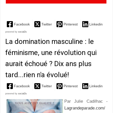
femmes guerrières ou la Madone des sioux Lakotas
Facebook
Twitter
Pinterest
Linkedin
powered by
social2s
La domination masculine : le
féminisme, une révolution qui
aurait échoué ? Dix ans plus
tard...rien n'a évolué!
Facebook
Twitter
Pinterest
Linkedin
powered by
social2s
Par Julie Cadilhac -
Lagrandeparade.com/