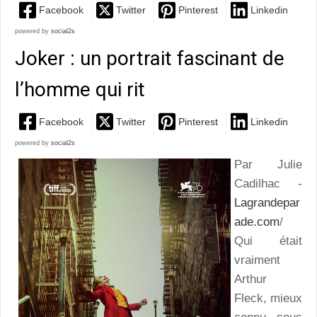
Facebook
Twitter
Pinterest
Linkedin
powered by
social2s
Joker : un portrait fascinant de
l’homme qui rit
Facebook
Twitter
Pinterest
Linkedin
powered by
social2s
Par Julie
Cadilhac -
Lagrandepar
ade.com
/
Qui était
vraiment
Arthur
Fleck, mieux