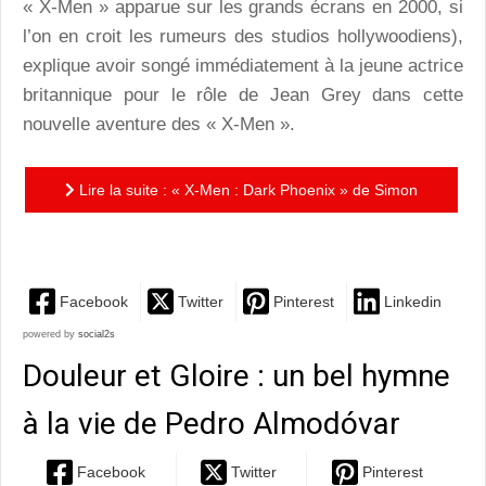
« X-Men » apparue sur les grands écrans en 2000, si
l’on en croit les rumeurs des studios hollywoodiens),
explique avoir songé immédiatement à la jeune actrice
britannique pour le rôle de Jean Grey dans cette
nouvelle aventure des « X-Men ».
Lire la suite : « X-Men : Dark Phoenix » de Simon
Kinberg : Sophie Turner, la prochaine ciné-star…
Facebook
Twitter
Pinterest
Linkedin
powered by
social2s
Douleur et Gloire : un bel hymne
à la vie de Pedro Almodóvar
Facebook
Twitter
Pinterest