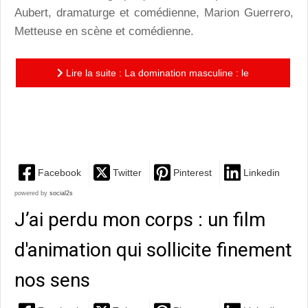
Aubert, dramaturge et comédienne, Marion Guerrero,
Metteuse en scène et comédienne.
Lire la suite : La domination masculine : le
féminisme, une révolution qui aurait échoué ? Dix ans
plus...
Facebook
Twitter
Pinterest
Linkedin
powered by
social2s
J’ai perdu mon corps : un film
d'animation qui sollicite finement
nos sens