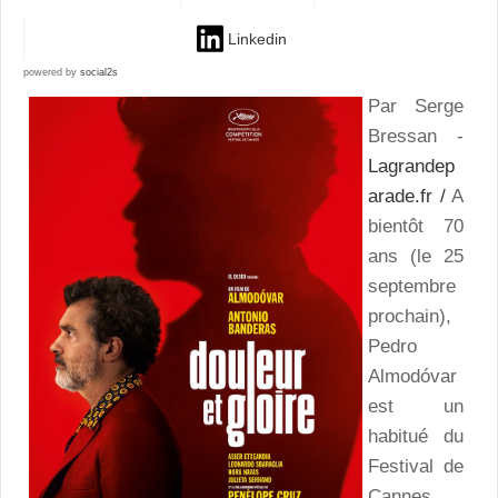
Linkedin
powered by
social2s
Par Serge
Bressan -
Lagrandep
arade.fr /
A
bientôt 70
ans (le 25
septembre
prochain),
Pedro
Almodóvar
est un
habitué du
Festival de
Cannes.