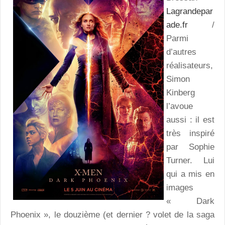
Lagrandepar
ade.fr
/
Parmi
d’autres
réalisateurs,
Simon
Kinberg
l’avoue
aussi : il est
très inspiré
par Sophie
Turner. Lui
qui a mis en
images
« Dark
Phoenix », le douzième (et dernier ? volet de la saga