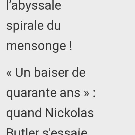
l’abyssale
spirale du
mensonge !
« Un baiser de
quarante ans » :
quand Nickolas
Butler s'essaie