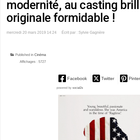
modernité, au casting bril
originale formidable !
mercredi 20 mars 2019 14:24
Écrit par : Sylvie Gagnère
Published in
Cinéma
Affichages : 5727
Facebook
Twitter
Pinte
powered by
social2s