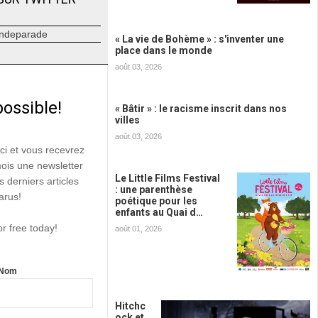
ndeparade
« La vie de Bohème » : s'inventer une
place dans le monde
août 03, 2026
possible!
« Bâtir » : le racisme inscrit dans nos
villes
août 03, 2026
ici et vous recevrez
mois une newsletter
Le Little Films Festival
s derniers articles
: une parenthèse
arus!
poétique pour les
enfants au Quai d…
or free today!
août 01, 2026
Nom
Hitchc
ock et