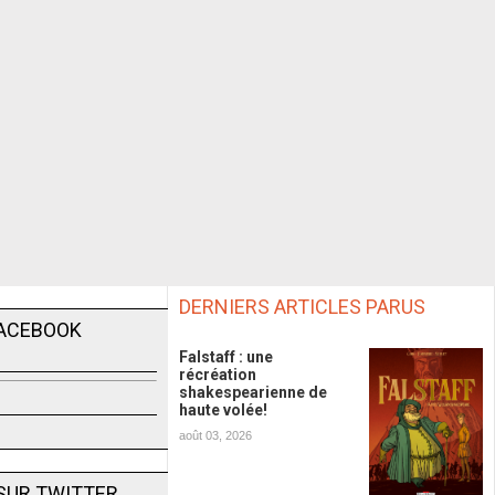
DERNIERS ARTICLES PARUS
FACEBOOK
Falstaff : une
récréation
shakespearienne de
haute volée!
août 03, 2026
SUR TWITTER