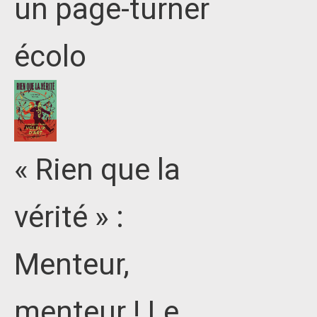
un page-turner
écolo
« Rien que la
vérité » :
Menteur,
menteur ! Le