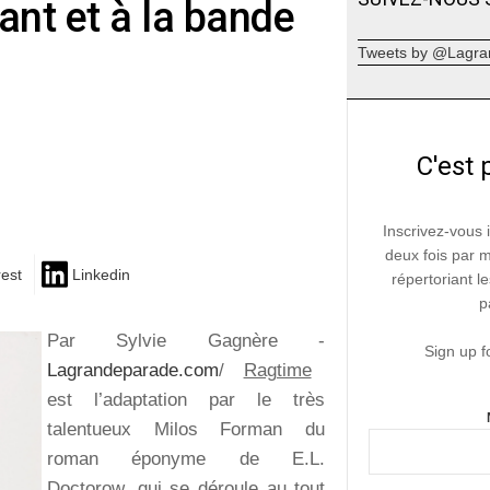
lant et à la bande
Tweets by @Lagra
C'est 
Inscrivez-vous 
deux fois par 
rest
Linkedin
répertoriant le
p
Par Sylvie Gagnère -
Sign up f
Lagrandeparade.com
/
Ragtime
est l’adaptation par le très
talentueux Milos Forman du
roman éponyme de E.L.
Doctorow, qui se déroule au tout