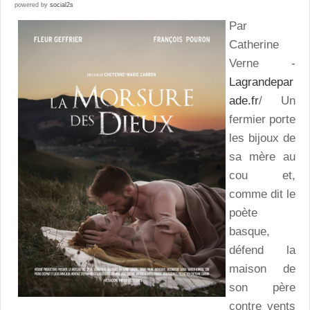
powered by
social2s
Par
Catherine
Verne -
Lagrandepar
ade.fr
/ Un
fermier porte
les bijoux de
sa mère au
cou et,
comme dit le
poète
basque,
défend la
maison de
son père
contre vents