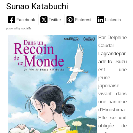
Sunao Katabuchi
Facebook
Twitter
Pinterest
Linkedin
powered by
social2s
Par Delphine
Caudal -
Lagrandepar
ade.fr
/ Suzu
est une
jeune
japonaise
vivant dans
une banlieue
d’Hiroshima.
Elle se voit
obligée de