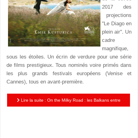
2017 des
projections
"Le Diago en
plein air". Un
cadre
magnifique,
sous les étoiles. Un écrin de verdure pour une série
de films prestigieux. Tous nominés voire primés dans
les plus grands festivals européens (Venise et
Cannes), tous en avant-première.
Lire la suite : On the Milky Road : les Balkans entre
scènes rocambolesques jubilatoires et poésie
romantique