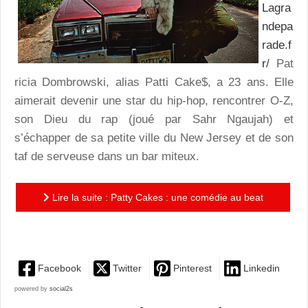
Lagra
ndepa
rade.f
r/
Pat
ricia Dombrowski, alias Patti Cake$, a 23 ans. Elle
aimerait devenir une star du hip-hop, rencontrer O-Z,
son Dieu du rap (joué par Sahr Ngaujah) et
s’échapper de sa petite ville du New Jersey et de son
taf de serveuse dans un bar miteux.
Lire la suite : Patty Cakes : une comédie au beat
euphorisant
Facebook
Twitter
Pinterest
Linkedin
powered by
social2s