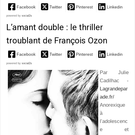
Facebook
Twitter
Pinterest
Linkedin
powered by
social2s
L’amant double : le thriller
troublant de François Ozon
Facebook
Twitter
Pinterest
Linkedin
powered by
social2s
Par Julie
Cadilhac -
Lagrandepar
ade.fr/
Anorexique
à
l’adolescenc
e et