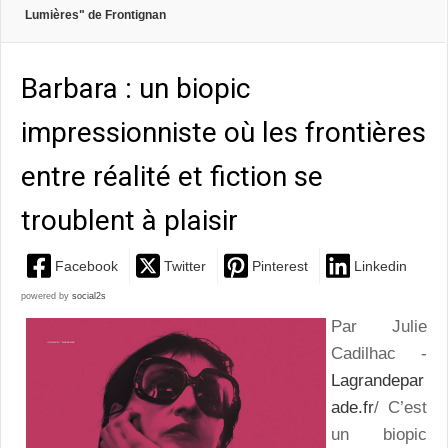
Lumières" de Frontignan
Barbara : un biopic
impressionniste où les frontières
entre réalité et fiction se
troublent à plaisir
Facebook
Twitter
Pinterest
Linkedin
powered by
social2s
Par Julie
Cadilhac -
Lagrandepar
ade.fr
/
C’est
un biopic