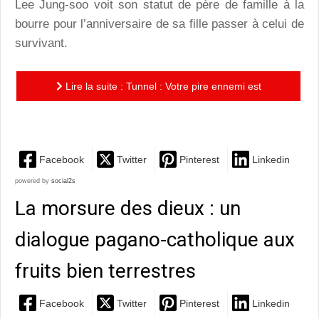
Lee Jung-soo voit son statut de père de famille à la
bourre pour l’anniversaire de sa fille passer à celui de
survivant.
Lire la suite : Tunnel : Votre pire ennemi est
claustrophobe ? Voici le film idéal à lui recommander…
Facebook
Twitter
Pinterest
Linkedin
powered by
social2s
La morsure des dieux : un
dialogue pagano-catholique aux
fruits bien terrestres
Facebook
Twitter
Pinterest
Linkedin