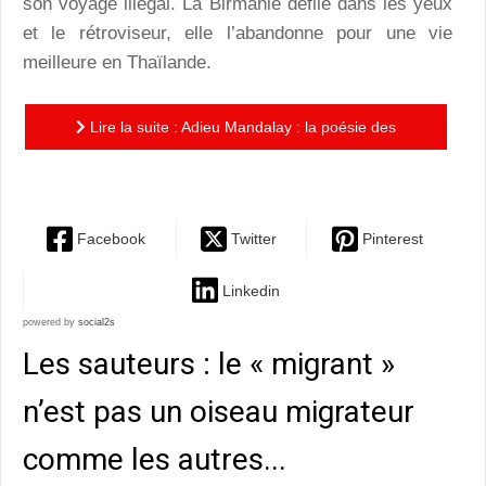
son voyage illégal. La Birmanie défile dans les yeux
et le rétroviseur, elle l’abandonne pour une vie
meilleure en Thaïlande.
Lire la suite : Adieu Mandalay : la poésie des
images dans un éreintant monde d’épreuves
Facebook
Twitter
Pinterest
Linkedin
powered by
social2s
Les sauteurs : le « migrant »
n’est pas un oiseau migrateur
comme les autres...