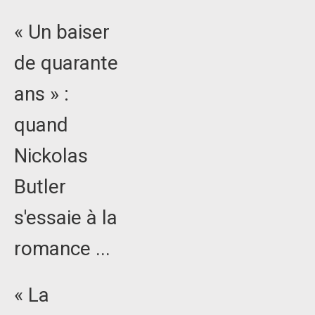
« Un baiser
de quarante
ans » :
quand
Nickolas
Butler
s'essaie à la
romance ...
« La