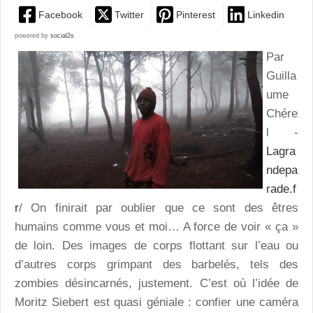
Facebook
Twitter
Pinterest
Linkedin
powered by
social2s
Par
Guilla
ume
Chére
l -
Lagra
ndepa
rade.f
r
/
On finirait par oublier que ce sont des êtres
humains comme vous et moi… A force de voir « ça »
de loin. Des images de corps flottant sur l’eau ou
d’autres corps grimpant des barbelés, tels des
zombies désincarnés, justement. C’est où l’idée de
Moritz Siebert est quasi géniale : confier une caméra