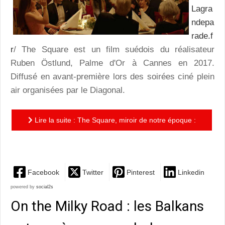
Lagra
ndepa
rade.f
r
/ The Square est un film suédois du réalisateur
Ruben Östlund, Palme d'Or à Cannes en 2017.
Diffusé en avant-première lors des soirées ciné plein
air organisées par le Diagonal.
Lire la suite : The Square, miroir de notre époque :
une prise de conscience tout en finesse
Facebook
Twitter
Pinterest
Linkedin
powered by
social2s
On the Milky Road : les Balkans