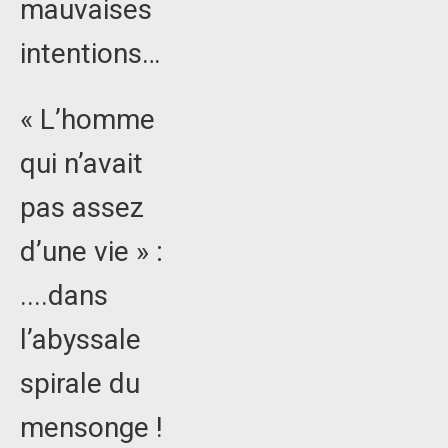
mauvaises
intentions…
« L’homme
qui n’avait
pas assez
d’une vie » :
....dans
l’abyssale
spirale du
mensonge !