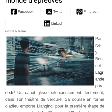
monde d’épreuves
Facebook
Twitter
Pinterest
Linkedin
powered by
social2s
Par
Nell
y
Bon
net -
Lagr
ande
para
de.fr
/ Un canot glisse silencieusement, lentement,
dans son théâtre de verdure. Sa course en forme
d’adieu emporte Lianqinq, pour la première étape de