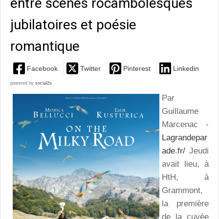
entre scènes rocambolesques
jubilatoires et poésie
romantique
Facebook
Twitter
Pinterest
Linkedin
powered by
social2s
Par
Guillaume
Marcenac -
Lagrandepar
ade.fr/
Jeudi
avait lieu, à
HtH, à
Grammont,
la première
de la cuvée