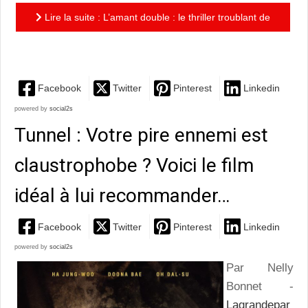
Lire la suite : L’amant double : le thriller troublant de
François Ozon
Facebook
Twitter
Pinterest
Linkedin
powered by
social2s
Tunnel : Votre pire ennemi est
claustrophobe ? Voici le film
idéal à lui recommander…
Facebook
Twitter
Pinterest
Linkedin
powered by
social2s
Par Nelly
Bonnet -
Lagrandepar