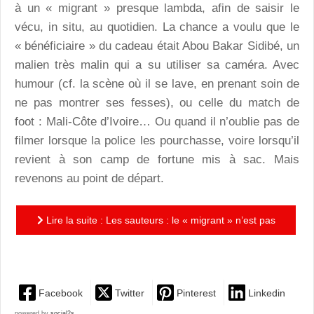
à un « migrant » presque lambda, afin de saisir le
vécu, in situ, au quotidien. La chance a voulu que le
« bénéficiaire » du cadeau était Abou Bakar Sidibé, un
malien très malin qui a su utiliser sa caméra. Avec
humour (cf. la scène où il se lave, en prenant soin de
ne pas montrer ses fesses), ou celle du match de
foot : Mali-Côte d’Ivoire… Ou quand il n’oublie pas de
filmer lorsque la police les pourchasse, voire lorsqu’il
revient à son camp de fortune mis à sac. Mais
revenons au point de départ.
Lire la suite : Les sauteurs : le « migrant » n’est pas
un oiseau migrateur comme les autres...
Facebook
Twitter
Pinterest
Linkedin
powered by
social2s