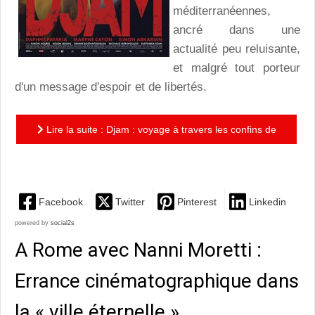
méditerranéennes,
ancré dans une
actualité peu reluisante,
et malgré tout porteur
d'un message d'espoir et de libertés.
Lire la suite : Djam : voyage à travers les confins de
l'Europe méditerranéenne à la découverte du Rébétiko
Facebook
Twitter
Pinterest
Linkedin
powered by
social2s
A Rome avec Nanni Moretti :
Errance cinématographique dans
la « ville éternelle »