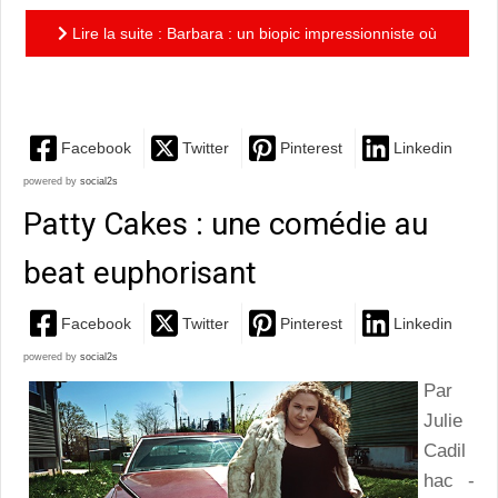
Lire la suite : Barbara : un biopic impressionniste où
les frontières entre réalité et fiction se troublent à...
Facebook
Twitter
Pinterest
Linkedin
powered by
social2s
Patty Cakes : une comédie au
beat euphorisant
Facebook
Twitter
Pinterest
Linkedin
powered by
social2s
Par
Julie
Cadil
hac -