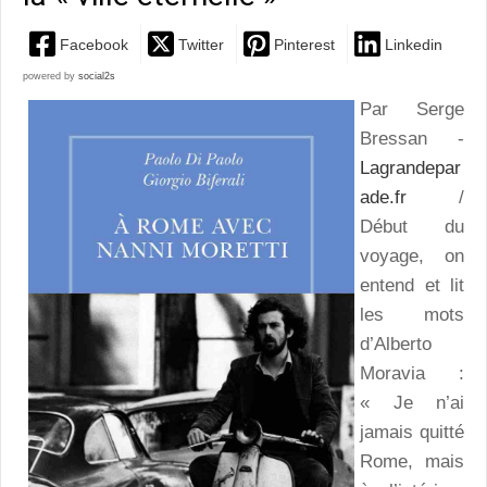
Facebook
Twitter
Pinterest
Linkedin
powered by
social2s
Par Serge
Bressan -
Lagrandepar
ade.fr
/
Début du
voyage, on
entend et lit
les mots
d’Alberto
Moravia :
« Je n’ai
jamais quitté
Rome, mais