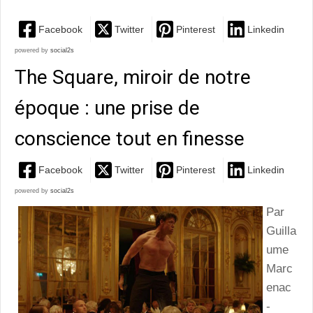
Facebook
Twitter
Pinterest
Linkedin
powered by
social2s
The Square, miroir de notre
époque : une prise de
conscience tout en finesse
Facebook
Twitter
Pinterest
Linkedin
powered by
social2s
Par
Guilla
ume
Marc
enac
-