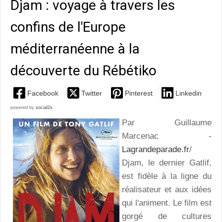
Djam : voyage à travers les
confins de l'Europe
méditerranéenne à la
découverte du Rébétiko
Facebook
Twitter
Pinterest
Linkedin
powered by
social2s
Par Guillaume
Marcenac -
Lagrandeparade.fr
/
Djam, le dernier Gatlif,
est fidèle à la ligne du
réalisateur et aux idées
qui l'animent. Le film est
gorgé de cultures