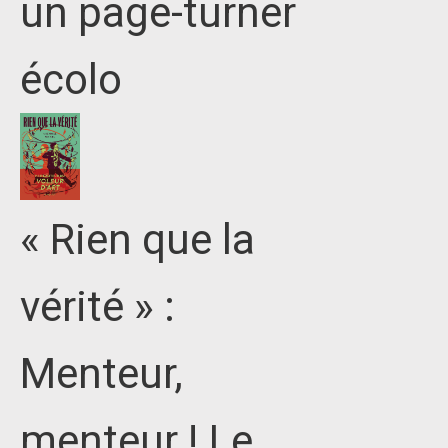
un page-turner
écolo
« Rien que la
vérité » :
Menteur,
menteur ! Le