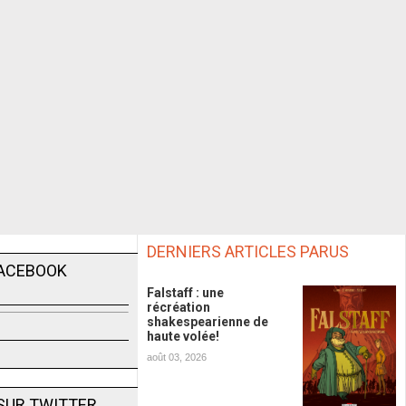
DERNIERS ARTICLES PARUS
FACEBOOK
Falstaff : une
récréation
shakespearienne de
haute volée!
août 03, 2026
SUR TWITTER