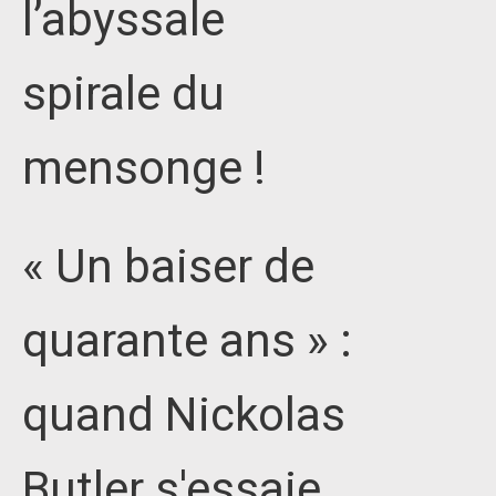
l’abyssale
spirale du
mensonge !
« Un baiser de
quarante ans » :
quand Nickolas
Butler s'essaie