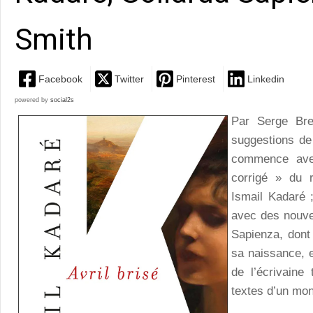
Smith
Facebook
Twitter
Pinterest
Linkedin
powered by
social2s
Par Serge B
suggestions de
commence avec
corrigé » du r
Ismail Kadaré 
avec des nouvel
Sapienza, dont
sa naissance, 
de l’écrivaine
textes d’un mon