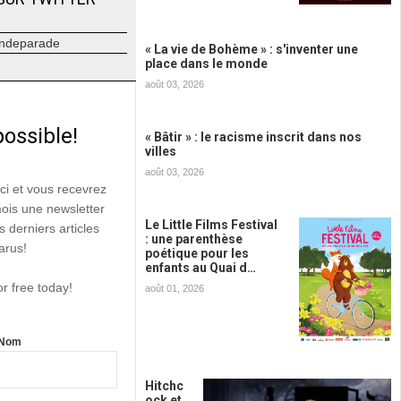
ndeparade
« La vie de Bohème » : s'inventer une
place dans le monde
août 03, 2026
possible!
« Bâtir » : le racisme inscrit dans nos
villes
août 03, 2026
ici et vous recevrez
mois une newsletter
Le Little Films Festival
s derniers articles
: une parenthèse
arus!
poétique pour les
enfants au Quai d…
or free today!
août 01, 2026
Nom
Hitchc
ock et