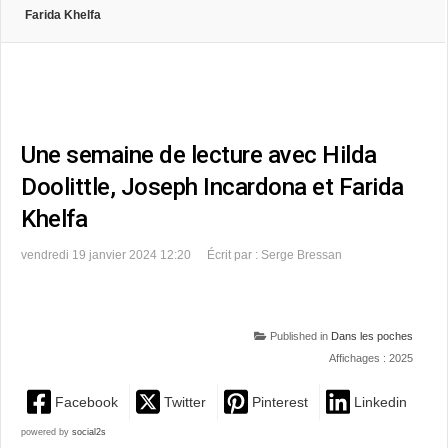
Farida Khelfa
Une semaine de lecture avec Hilda
Doolittle, Joseph Incardona et Farida
Khelfa
vendredi 19 janvier 2024 12:20
Écrit par : Serge Bressan
Published in
Dans les poches
Affichages : 2025
Facebook
Twitter
Pinterest
Linkedin
powered by
social2s