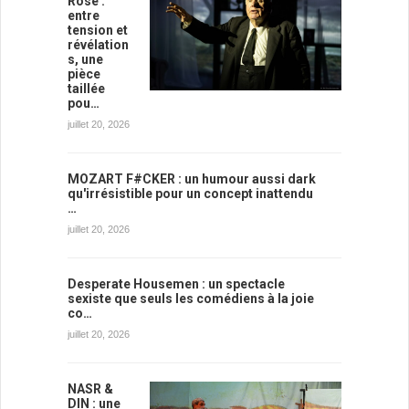
Rose :
entre
tension et
révélation
s, une
pièce
taillée
pou…
juillet 20, 2026
MOZART F#CKER : un humour aussi dark
qu'irrésistible pour un concept inattendu
…
juillet 20, 2026
Desperate Housemen : un spectacle
sexiste que seuls les comédiens à la joie
co…
juillet 20, 2026
NASR &
DIN : une