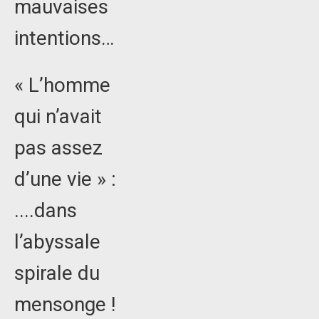
mauvaises
intentions…
« L’homme
qui n’avait
pas assez
d’une vie » :
....dans
l’abyssale
spirale du
mensonge !