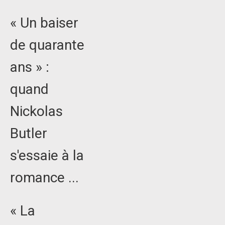
« Un baiser
de quarante
ans » :
quand
Nickolas
Butler
s'essaie à la
romance ...
« La