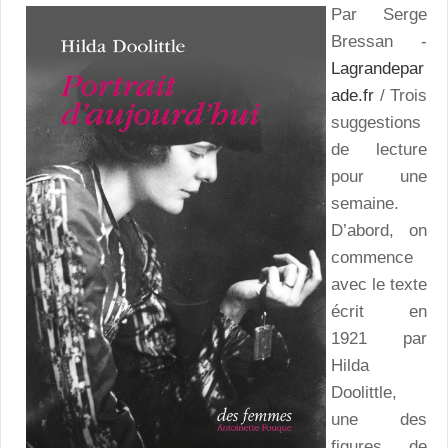
Par Serge
Bressan -
Lagrandepar
ade.fr
/ Trois
suggestions
de lecture
pour une
semaine.
D’abord, on
commence
avec le texte
écrit en
1921 par
Hilda
Doolittle,
une des
figures de