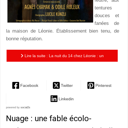
feutré, aux
tentures
douces et
fanées de
la maison de Léonie. Établissement bien tenu, de
bonne réputation.
Lire la suite : La nuit du 14 chez Léonie : un
univers mi-satin mi-violent brillamment mis en scène
Facebook
Twitter
Pinterest
Linkedin
powered by
social2s
Nuage : une fable écolo-