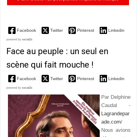
libère et rapproche !
Facebook
Twitter
Pinterest
Linkedin
powered by
social2s
Face au peuple : un seul en
scène qui fait mouche !
Facebook
Twitter
Pinterest
Linkedin
powered by
social2s
Par Delphine
Caudal -
Lagrandepar
ade.com
/
Nous avions