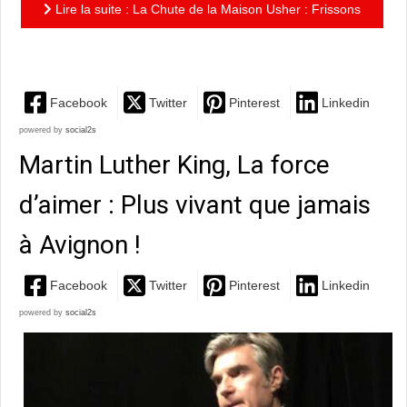
Lire la suite : La Chute de la Maison Usher : Frissons
garantis !
Facebook
Twitter
Pinterest
Linkedin
powered by
social2s
Martin Luther King, La force
d’aimer : Plus vivant que jamais
à Avignon !
Facebook
Twitter
Pinterest
Linkedin
powered by
social2s