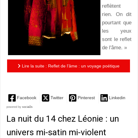
reflètent
rien. On dit
pourtant que
les yeux
sont le reflet
de l'âme. »
Lire la suite : Reflet de l'âme : un voyage poétique
au cœur de soi
Facebook
Twitter
Pinterest
Linkedin
powered by
social2s
La nuit du 14 chez Léonie : un
univers mi-satin mi-violent