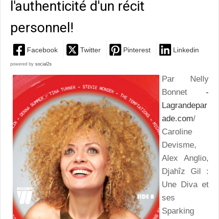
l'authenticité d'un récit
personnel!
Facebook
Twitter
Pinterest
Linkedin
powered by
social2s
Par Nelly
Bonnet
-
Lagrandepar
ade.com
/
Caroline
Devisme,
Alex Anglio,
Djahîz Gil :
Une Diva et
ses
Sparking