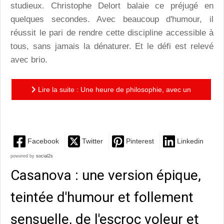
studieux. Christophe Delort balaie ce préjugé en
quelques secondes. Avec beaucoup d'humour, il
réussit le pari de rendre cette discipline accessible à
tous, sans jamais la dénaturer. Et le défi est relevé
avec brio.
Lire la suite : Une heure de philosophie, avec un
mec qui ne sait pas grand-chose : une leçon drôle et...
Facebook
Twitter
Pinterest
Linkedin
powered by
social2s
Casanova : une version épique,
teintée d'humour et follement
sensuelle, de l'escroc voleur et