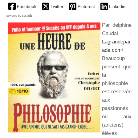
Facebook
Twitter
Pinterest
Linkedin
powered by
social2s
Par delphine
Caudal -
Lagrandepar
ade.com
/
Beaucoup
pensent que
la
philosophie
est réservée
aux
passionnés
ou aux
(anciens)
élèves