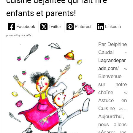
cuisine déjantée qui fait rire
enfants et parents!
Facebook
Twitter
Pinterest
Linkedin
powered by
social2s
Par Delphine
Caudal -
Lagrandepar
ade.com
/ «
Bienvenue
sur notre
chaîne «
Astuce en
Cuisine »…
Aujourd'hui,
nous allons
séparer les