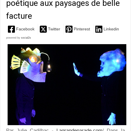
poétique aux paysages de belle
facture
Facebook
Twitter
Pinterest
Linkedin
powered by
social2s
Par Julie Cadilhac -
Lagrandeparade.com
/ Dans la