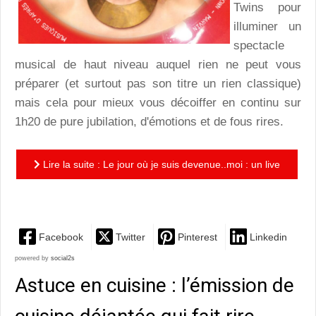
Twins pour
illuminer un
spectacle
musical de haut niveau auquel rien ne peut vous
préparer (et surtout pas son titre un rien classique)
mais cela pour mieux vous décoiffer en continu sur
1h20 de pure jubilation, d'émotions et de fous rires.
Lire la suite : Le jour où je suis devenue..moi : un live
magique et inclassable, dont les paillettes font briller...
Facebook
Twitter
Pinterest
Linkedin
powered by
social2s
Astuce en cuisine : l’émission de