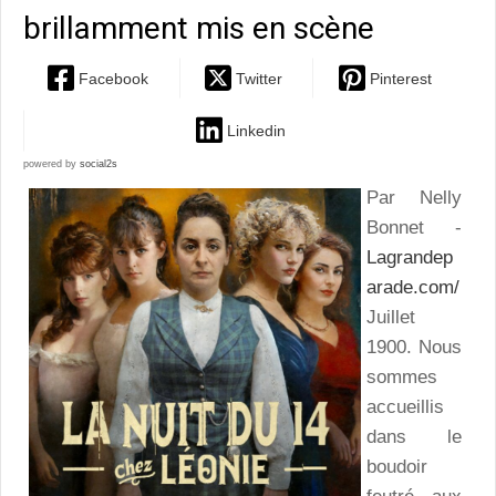
brillamment mis en scène
Facebook
Twitter
Pinterest
Linkedin
powered by
social2s
Par Nelly
Bonnet -
Lagrandep
arade.com/
Juillet
1900. Nous
sommes
accueillis
dans le
boudoir