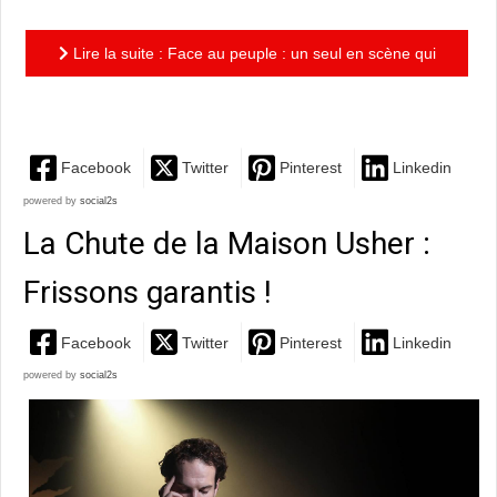
Lire la suite : Face au peuple : un seul en scène qui
fait mouche !
Facebook
Twitter
Pinterest
Linkedin
powered by
social2s
La Chute de la Maison Usher :
Frissons garantis !
Facebook
Twitter
Pinterest
Linkedin
powered by
social2s