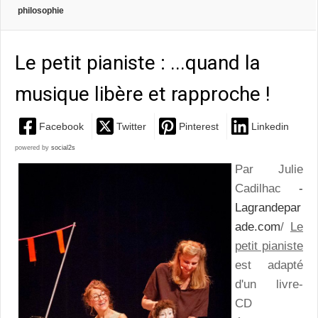
philosophie
Le petit pianiste : ...quand la
musique libère et rapproche !
Facebook
Twitter
Pinterest
Linkedin
powered by
social2s
Par Julie
Cadilhac
-
Lagrandepar
ade.com
/
Le
petit pianiste
est adapté
d'un livre-
CD