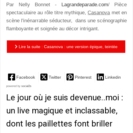
Par Nelly Bonnet -
Lagrandeparade.com
/ Pièce
spectaculaire au rôle titre mythique,
Casanova
met en
scène l'inénarrable séducteur, dans une scénographie
flamboyante et soignée au décor intrigant.
Lire la suite : Casanova : une version épique, teintée
d'humour et follement sensuelle, de l'escroc voleur et...
Facebook
Twitter
Pinterest
Linkedin
powered by
social2s
Le jour où je suis devenue..moi :
un live magique et inclassable,
dont les paillettes font briller