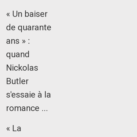
« Un baiser
de quarante
ans » :
quand
Nickolas
Butler
s'essaie à la
romance ...
« La