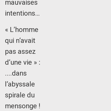
mauvaises
intentions…
« L’homme
qui n’avait
pas assez
d’une vie » :
....dans
l’abyssale
spirale du
mensonge !