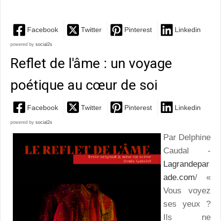
Facebook
Twitter
Pinterest
Linkedin
powered by
social2s
Reflet de l'âme : un voyage
poétique au cœur de soi
Facebook
Twitter
Pinterest
Linkedin
powered by
social2s
Par Delphine
Caudal -
Lagrandepar
ade.com
/ «
Vous voyez
ses yeux ?
Ils ne