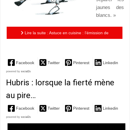
jaunes des
blancs. »
Lire la suite : Astuce en cuisine : l’émission de
cuisine déjantée qui fait rire enfants et parents!
Facebook
Twitter
Pinterest
Linkedin
powered by
social2s
Hubris : lorsque la fierté mène
au pire…
Facebook
Twitter
Pinterest
Linkedin
powered by
social2s