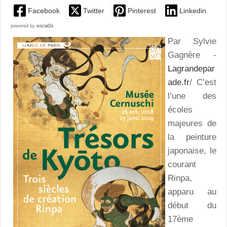
Facebook
Twitter
Pinterest
Linkedin
powered by
social2s
Par Sylvie
Gagnère -
Lagrandepar
ade.fr
/ C’est
l’une des
écoles
majeures de
la peinture
japonaise, le
courant
Rinpa,
apparu au
début du
17ème