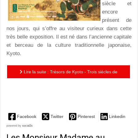
siècle et
encore
présent de
nos jours, qui s’offre au visiteur curieux dans cette
très belle exposition. Il est né dans l’ancienne capitale
et berceau de la culture traditionnelle japonaise,
Kyoto.
Lire la suite : Trésors de Kyoto - Trois siècles de
création Rinpa : pour découvrir une école japonaise
peu connue...
Facebook
Twitter
Pinterest
Linkedin
powered by
social2s
Les Monsieur Madame au