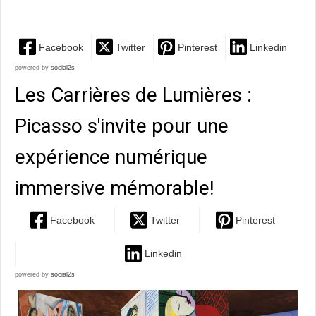
siècle
Facebook
Twitter
Pinterest
Linkedin
powered by
social2s
Les Carrières de Lumières :
Picasso s'invite pour une
expérience numérique
immersive mémorable!
Facebook
Twitter
Pinterest
Linkedin
powered by
social2s