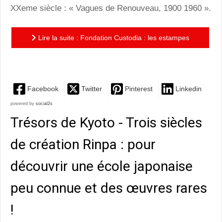
XXeme siècle : « Vagues de Renouveau, 1900 1960 ».
Lire la suite : Fondation Custodia : les estampes
japonaises à l’épreuve de la modernité
Facebook
Twitter
Pinterest
Linkedin
powered by
social2s
Trésors de Kyoto - Trois siècles
de création Rinpa : pour
découvrir une école japonaise
peu connue et des œuvres rares
!