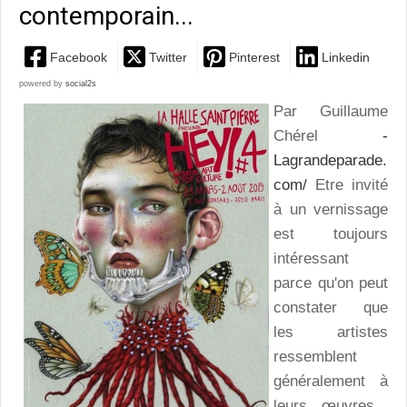
contemporain...
Facebook
Twitter
Pinterest
Linkedin
powered by
social2s
Par Guillaume
Chérel
-
Lagrandeparade.
com/
Etre invité
à un vernissage
est toujours
intéressant
parce qu'on peut
constater que
les artistes
ressemblent
généralement à
leurs œuvres...