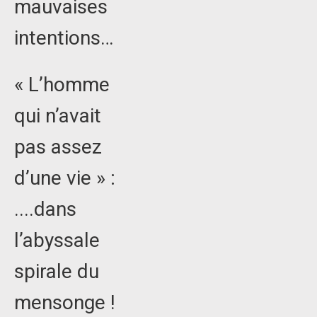
mauvaises
intentions…
« L’homme
qui n’avait
pas assez
d’une vie » :
....dans
l’abyssale
spirale du
mensonge !