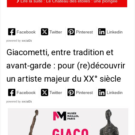
Lire la suite : Le Château des étoiles : une plongée
onirique au cœur de l’éther
Facebook
Twitter
Pinterest
Linkedin
powered by
social2s
Giacometti, entre tradition et
avant-garde : pour (re)découvrir
un artiste majeur du XX° siècle
Facebook
Twitter
Pinterest
Linkedin
powered by
social2s