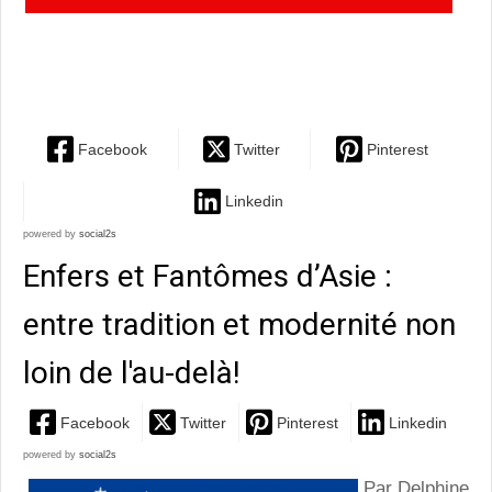
s'invite pour une expérience numérique immersive
mémorable!
Facebook
Twitter
Pinterest
Linkedin
powered by
social2s
Enfers et Fantômes d’Asie :
entre tradition et modernité non
loin de l'au-delà!
Facebook
Twitter
Pinterest
Linkedin
powered by
social2s
Par Delphine