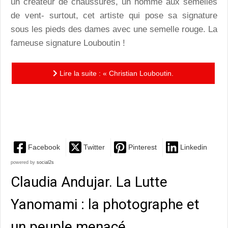
un créateur de chaussures, un homme aux semelles
de vent- surtout, cet artiste qui pose sa signature
sous les pieds des dames avec une semelle rouge. La
fameuse signature Louboutin !
Lire la suite : « Christian Louboutin.
L’Exhibition(niste) » : une exposition pour une ode à
l’escarpin
Facebook
Twitter
Pinterest
Linkedin
powered by
social2s
Claudia Andujar. La Lutte
Yanomami : la photographe et
un peuple menacé…