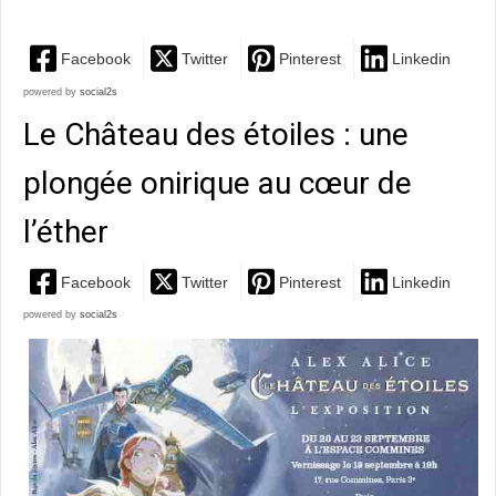
Facebook
Twitter
Pinterest
Linkedin
powered by
social2s
Le Château des étoiles : une
plongée onirique au cœur de
l’éther
Facebook
Twitter
Pinterest
Linkedin
powered by
social2s