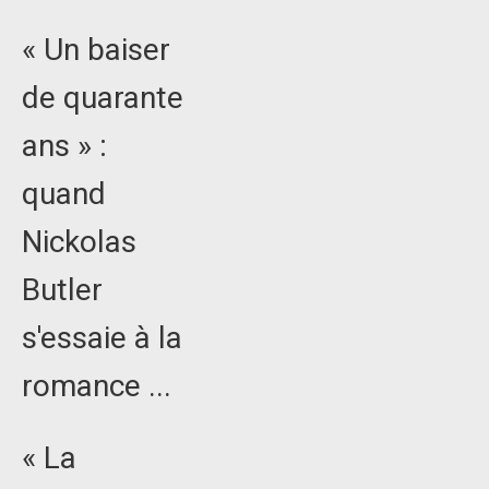
« Un baiser
de quarante
ans » :
quand
Nickolas
Butler
s'essaie à la
romance ...
« La