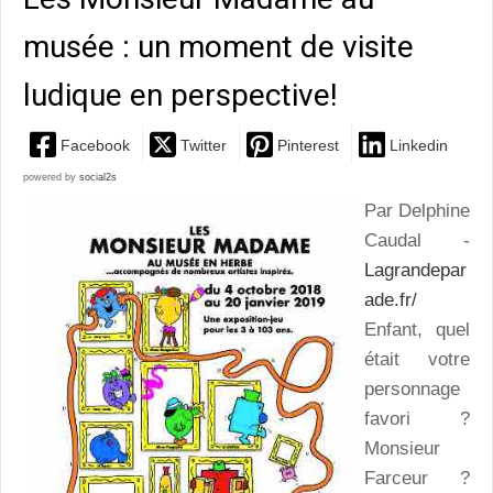
musée : un moment de visite
ludique en perspective!
Facebook
Twitter
Pinterest
Linkedin
powered by
social2s
Par Delphine
Caudal -
Lagrandepar
ade.fr/
Enfant, quel
était votre
personnage
favori ?
Monsieur
Farceur ?