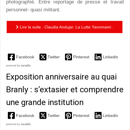
photographié. Entre reportage de presse et travail
personnel- quasi militant.
Lire la suite : Claudia Andujar. La Lutte Yanomami :
la photographe et un peuple menacé…
Facebook
Twitter
Pinterest
Linkedin
powered by
social2s
Exposition anniversaire au quai
Branly : s’extasier et comprendre
une grande institution
Facebook
Twitter
Pinterest
Linkedin
powered by
social2s