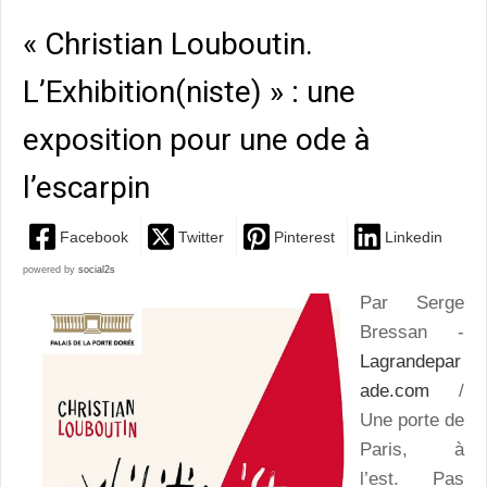
« Christian Louboutin.
L’Exhibition(niste) » : une
exposition pour une ode à
l’escarpin
Facebook
Twitter
Pinterest
Linkedin
powered by
social2s
Par Serge
Bressan -
Lagrandepar
ade.com
/
Une porte de
Paris, à
l’est. Pas