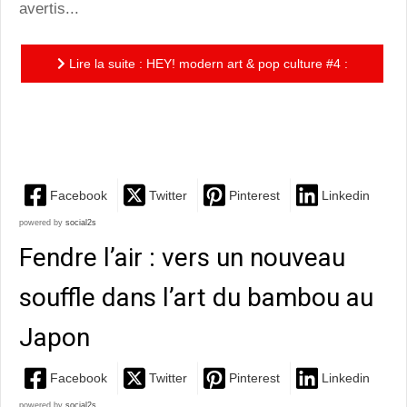
avertis...
Lire la suite : HEY! modern art & pop culture #4 :
Range ta chambre ! Ou viens voir mon art
contemporain...
Facebook
Twitter
Pinterest
Linkedin
powered by
social2s
Fendre l’air : vers un nouveau
souffle dans l’art du bambou au
Japon
Facebook
Twitter
Pinterest
Linkedin
powered by
social2s