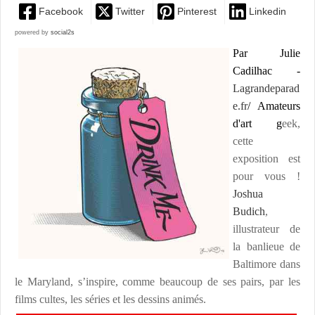
Facebook
Twitter
Pinterest
Linkedin
powered by
social2s
Par Julie
Cadilhac -
Lagrandepara
d
e.fr
/ Amateurs
d'art g
eek,
cette
exposition est
pour vous !
Joshua
Budich
,
illustrateur de
la banlieue de
Baltimore dans
le Maryland, s’inspire, comme beaucoup de ses pairs, par les
films cultes, les séries et les dessins animés.