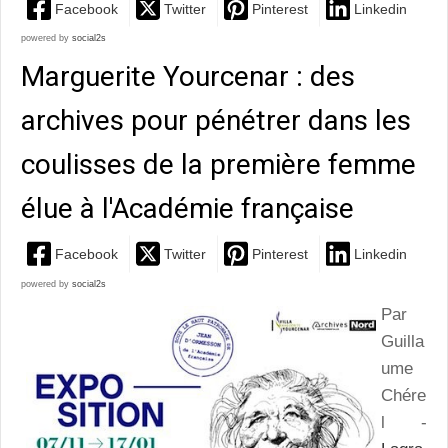
Facebook
Twitter
Pinterest
Linkedin
powered by
social2s
Marguerite Yourcenar : des
archives pour pénétrer dans les
coulisses de la première femme
élue à l'Académie française
Facebook
Twitter
Pinterest
Linkedin
powered by
social2s
Par
Guilla
ume
Chére
l -