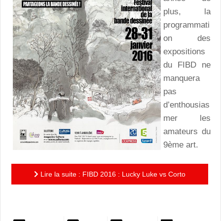
plus, la
programmati
on des
expositions
du FIBD ne
manquera
pas
d’enthousias
mer les
amateurs du
9ème art.
Lire la suite : FIBD 2016 : Lucky Luke vs Corto
Maltese