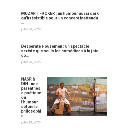
MOZART F#CKER : un humour aussi dark
qu'irrésistible pour un concept inattendu
…
juillet 20, 2026
Desperate Housemen : un spectacle
sexiste que seuls les comédiens à la joie
co…
juillet 20, 2026
NASR &
DIN : une
parenthès
e poétique
où
l'humour
côtoie la
philosophi
e
juillet 19, 2026