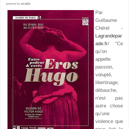
powered by
social2s
Par
Guillaume
Chérel -
Lagrandepar
ade.fr
/ "Ce
qu’on
appelle
passion,
volupté,
libertinage,
débauche,
n’est pas
autre chose
qu’une
violence que