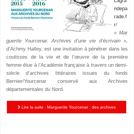
Lagra
ndepa
rade.f
r
/
« Mar
guerite Yourcenar. Archives d’une vie d’écrivain »
,
d’Achmy Halley, est une invitation à pénétrer dans les
coulisses de la vie et de l’œuvre de la première
femme élue à l’Académie française à travers un demi-
siècle d’archives littéraires issues du fonds
Bernier/Yourcenar conservé aux Archives
départementales du Nord.
Lire la suite : Marguerite Yourcenar : des archives
pour pénétrer dans les coulisses de la première
femme élue à...