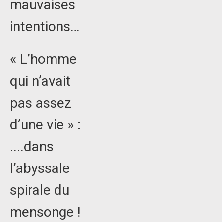
mauvaises
intentions…
« L’homme
qui n’avait
pas assez
d’une vie » :
....dans
l’abyssale
spirale du
mensonge !