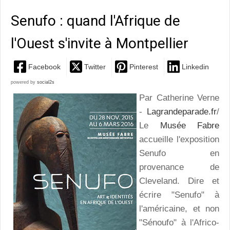
Senufo : quand l'Afrique de
l'Ouest s'invite à Montpellier
Facebook
Twitter
Pinterest
Linkedin
powered by
social2s
Par Catherine Verne
-
Lagrandeparade.fr
/
Le
Musée Fabre
accueille l'exposition
Senufo en
provenance de
Cleveland. Dire et
écrire "Senufo" à
l'américaine, et non
"Sénoufo" à l'Africo-