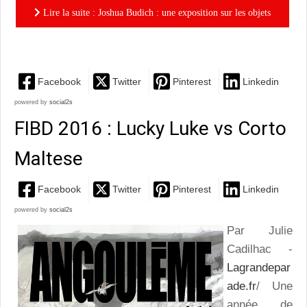
Lire la suite : Joshua Budich : une exposition sur les objets
comestibles de la pop culture
Facebook
Twitter
Pinterest
Linkedin
powered by
social2s
FIBD 2016 : Lucky Luke vs Corto
Maltese
Facebook
Twitter
Pinterest
Linkedin
powered by
social2s
Par Julie
Cadilhac -
Lagrandepar
ade.fr
/ Une
année de