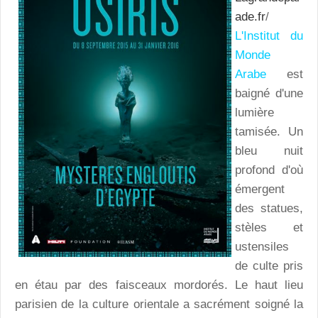
ade.fr
/
L'Institut du
Monde
Arabe
est
baigné d'une
lumière
tamisée. Un
bleu nuit
profond d'où
émergent
des statues,
stèles et
ustensiles
de culte pris
en étau par des faisceaux mordorés. Le haut lieu
parisien de la culture orientale a sacrément soigné la