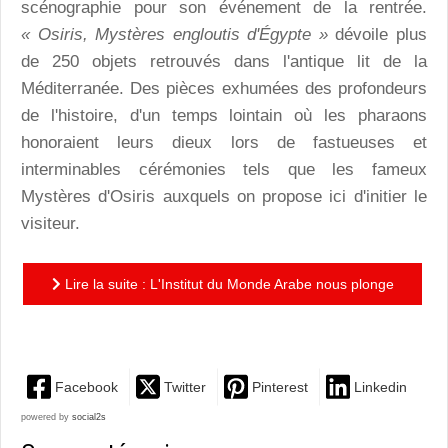
scénographie pour son événement de la rentrée.
« Osiris, Mystères engloutis d'Égypte »
dévoile plus
de 250 objets retrouvés dans l'antique lit de la
Méditerranée. Des pièces exhumées des profondeurs
de l'histoire, d'un temps lointain où les pharaons
honoraient leurs dieux lors de fastueuses et
interminables cérémonies tels que les fameux
Mystères d'Osiris auxquels on propose ici d'initier le
visiteur.
Lire la suite : L'Institut du Monde Arabe nous plonge
dans les Mystères d'Osiris
Facebook
Twitter
Pinterest
Linkedin
powered by
social2s