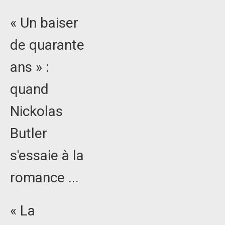
« Un baiser
de quarante
ans » :
quand
Nickolas
Butler
s'essaie à la
romance ...
« La