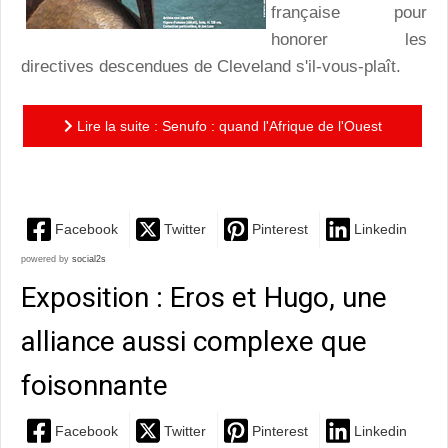
française pour
honorer les
directives descendues de Cleveland s'il-vous-plaît.
Lire la suite : Senufo : quand l'Afrique de l'Ouest
s'invite à Montpellier
Facebook
Twitter
Pinterest
Linkedin
powered by
social2s
Exposition : Eros et Hugo, une
alliance aussi complexe que
foisonnante
Facebook
Twitter
Pinterest
Linkedin