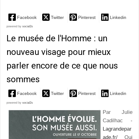
Facebook
Twitter
Pinterest
Linkedin
powered by
social2s
Le musée de l'Homme : un
nouveau visage pour mieux
parler encore de ce que nous
sommes
Facebook
Twitter
Pinterest
Linkedin
powered by
social2s
Par Julie
Cadilhac -
Lagrandepar
ade.fr/
Qui