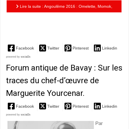
Lire la suite : Angoulême 2016 : Omelette, Momok,
Mune, Jean-Christophe Menu et son avatar à l’éternel
pull rayé
Facebook
Twitter
Pinterest
Linkedin
powered by
social2s
Forum antique de Bavay : Sur les
traces du chef-d’œuvre de
Marguerite Yourcenar.
Facebook
Twitter
Pinterest
Linkedin
powered by
social2s
Par