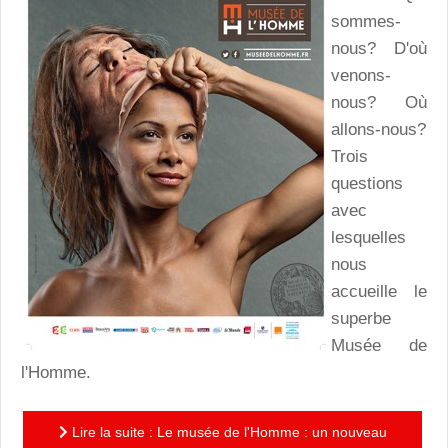
sommes-
nous? D'où
venons-
nous? Où
allons-nous?
Trois
questions
avec
lesquelles
nous
accueille le
superbe
Musée de
l'Homme.
Lire la suite : Le musée de l'Homme : un nouveau