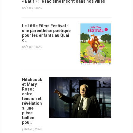
« Bâtir » : le racisme inscrit dans nos villes
août 03, 2026
Le Little Films Festival :
une parenthèse poétique
pour les enfants au Quai
d…
août 01, 2026
Hitchcock
et Mary
Rose :
entre
tension et
révélation
s, une
pièce
taillée
pou…
juillet 20, 2026