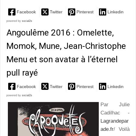
Facebook
Twitter
Pinterest
Linkedin
powered by
social2s
Angoulême 2016 : Omelette,
Momok, Mune, Jean-Christophe
Menu et son avatar à l’éternel
pull rayé
Facebook
Twitter
Pinterest
Linkedin
powered by
social2s
Par Julie
Cadilhac -
Lagrandepar
ade.fr
/ Voilà