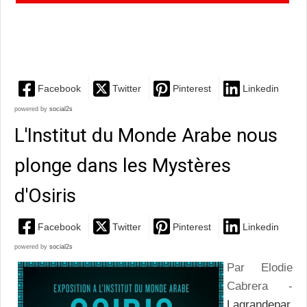
visage pour mieux parler encore de ce que nous
sommes
Facebook
Twitter
Pinterest
Linkedin
powered by
social2s
L'Institut du Monde Arabe nous
plonge dans les Mystères
d'Osiris
Facebook
Twitter
Pinterest
Linkedin
powered by
social2s
Par Elodie
Cabrera -
Lagrandepar