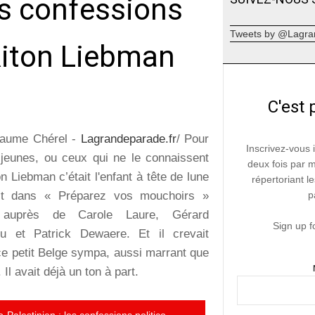
les confessions
Tweets by @Lagra
 Riton Liebman
C'est 
laume Chérel -
Lagrandeparade.fr
/ Pour
Inscrivez-vous 
 jeunes, ou ceux qui ne le connaissent
deux fois par 
n Liebman c’était l'enfant à tête de lune
répertoriant le
ait dans « Préparez vos mouchoirs »
p
, auprès de Carole Laure, Gérard
Sign up f
eu et Patrick Dewaere. Et il crevait
 ce petit Belge sympa, aussi marrant que
 Il avait déjà un ton à part.