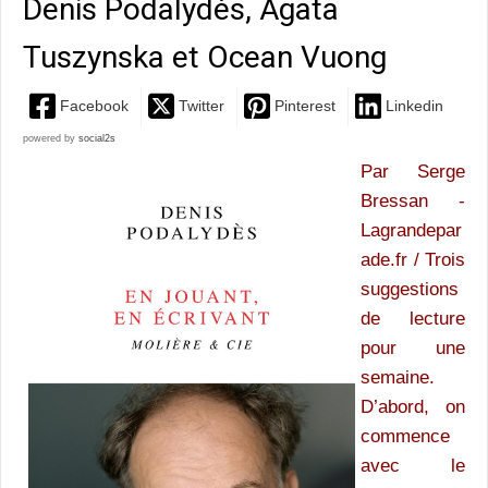
Denis Podalydès, Agata
Tuszynska et Ocean Vuong
Facebook
Twitter
Pinterest
Linkedin
powered by
social2s
Par Serge
Bressan -
Lagrandepar
ade.fr
/ Trois
suggestions
de lecture
pour une
semaine.
D’abord, on
commence
avec le