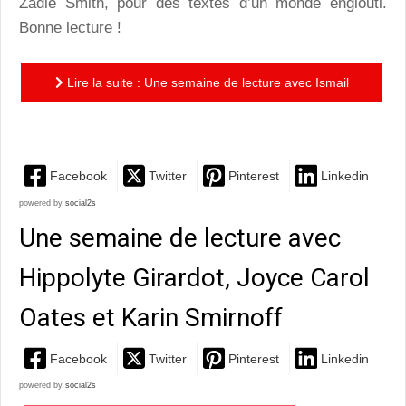
Zadie Smith, pour des textes d’un monde englouti.
Bonne lecture !
Lire la suite : Une semaine de lecture avec Ismail
Kadaré, Goliarda Sapienza et Zadie Smith
Facebook
Twitter
Pinterest
Linkedin
powered by
social2s
Une semaine de lecture avec
Hippolyte Girardot, Joyce Carol
Oates et Karin Smirnoff
Facebook
Twitter
Pinterest
Linkedin
powered by
social2s