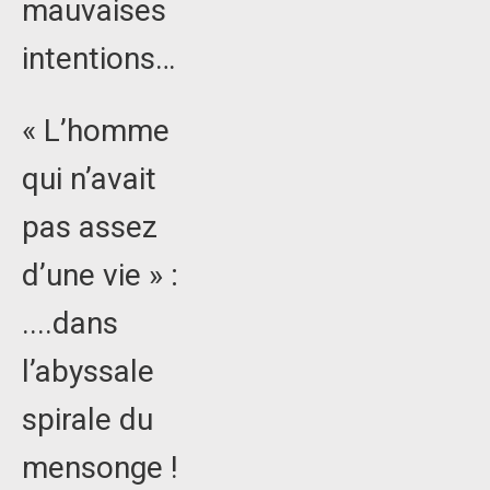
mauvaises
intentions…
« L’homme
qui n’avait
pas assez
d’une vie » :
....dans
l’abyssale
spirale du
mensonge !