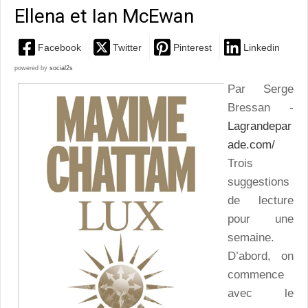
Ellena et Ian McEwan
Facebook
Twitter
Pinterest
Linkedin
powered by
social2s
Par Serge
Bressan -
Lagrandepar
ade.com/
Trois
suggestions
de lecture
pour une
semaine.
D’abord, on
commence
avec le