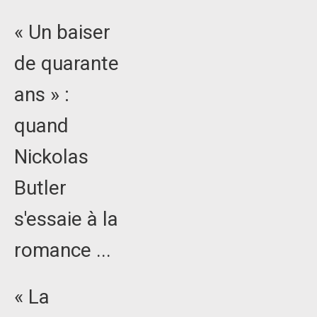
« Un baiser
de quarante
ans » :
quand
Nickolas
Butler
s'essaie à la
romance ...
« La