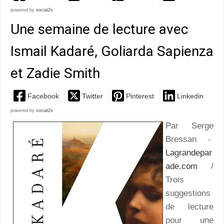
powered by
social2s
Une semaine de lecture avec
Ismail Kadaré, Goliarda Sapienza
et Zadie Smith
Facebook
Twitter
Pinterest
Linkedin
powered by
social2s
Par Serge
Bressan -
Lagrandepar
ade.com
/
Trois
suggestions
de lecture
pour une