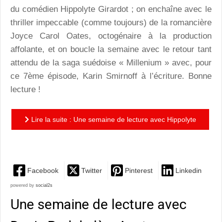
du comédien Hippolyte Girardot ; on enchaîne avec le
thriller impeccable (comme toujours) de la romancière
Joyce Carol Oates, octogénaire à la production
affolante, et on boucle la semaine avec le retour tant
attendu de la saga suédoise « Millenium » avec, pour
ce 7ème épisode, Karin Smirnoff à l’écriture. Bonne
lecture !
Lire la suite : Une semaine de lecture avec Hippolyte
Girardot, Joyce Carol Oates et Karin Smirnoff
Facebook
Twitter
Pinterest
Linkedin
powered by
social2s
Une semaine de lecture avec