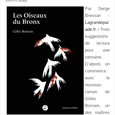
powered by
social2s
Par Serge
Bressan -
Lagrandepar
ade.fr
/ Trois
suggestions
de lecture
pour une
semaine.
D’abord, on
commence
avec le
nouveau
roman de
Gilles
Bornais, un
des maîtres