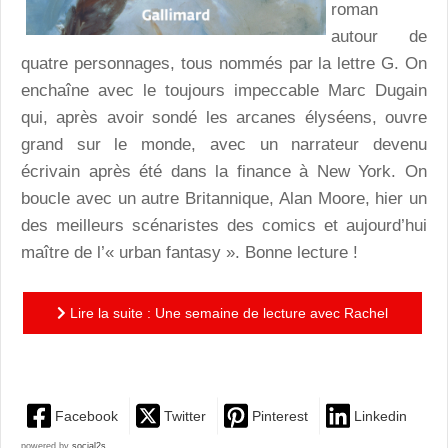
roman
autour de
quatre personnages, tous nommés par la lettre G. On
enchaîne avec le toujours impeccable Marc Dugain
qui, après avoir sondé les arcanes élyséens, ouvre
grand sur le monde, avec un narrateur devenu
écrivain après été dans la finance à New York. On
boucle avec un autre Britannique, Alan Moore, hier un
des meilleurs scénaristes des comics et aujourd’hui
maître de l’« urban fantasy ». Bonne lecture !
Lire la suite : Une semaine de lecture avec Rachel
Cusk, Marc Dugain et Alan Moore
Facebook
Twitter
Pinterest
Linkedin
powered by
social2s