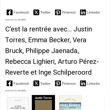
Facebook
Twitter
Pinterest
Linkedin
powered by
social2s
C’est la rentrée avec… Justin
Torres, Emma Becker, Vera
Bruck, Philippe Jaenada,
Rebecca Lighieri, Arturo Pérez-
Reverte et Inge Schilperoord
Facebook
Twitter
Pinterest
Linkedin
powered by
social2s