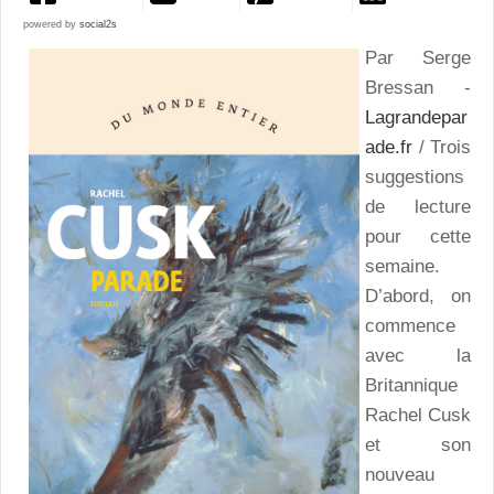
powered by
social2s
Par Serge
Bressan -
Lagrandepar
ade.fr
/ Trois
suggestions
de lecture
pour cette
semaine.
D’abord, on
commence
avec la
Britannique
Rachel Cusk
et son
nouveau