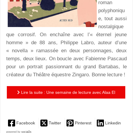
roman
polyphoniqu
e, tout aussi
nostalgique
que corrosif. On enchaîne avec l’« éternel jeune
homme » de 88 ans, Philippe Labro, auteur d’une
« novella » ramassée en deux personnages, deux
temps, deux lieux. On boucle avec Fabienne Pascaud
pour un portrait passionnant du grand Bartabas, le
créateur du Théâtre équestre Zingaro. Bonne lecture !
Lire la suite : Une semaine de lecture avec Alaa El
Aswany, Philippe Labro et Fabienne Pascaud
Facebook
Twitter
Pinterest
Linkedin
powered by
social2s