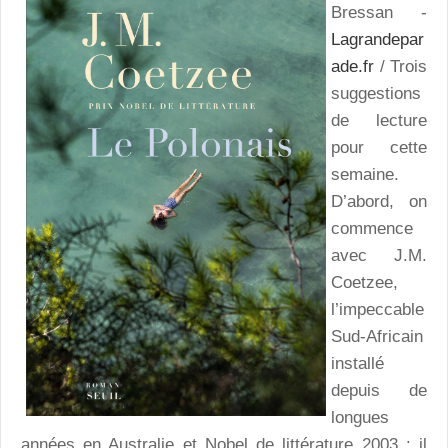
Bressan -
Lagrandepar
ade.fr
/ Trois
suggestions
de lecture
pour cette
semaine.
D’abord, on
commence
avec J.M.
Coetzee,
l’impeccable
Sud-Africain
installé
depuis de
longues
années en Australie et Nobel de littérature 2003 : il