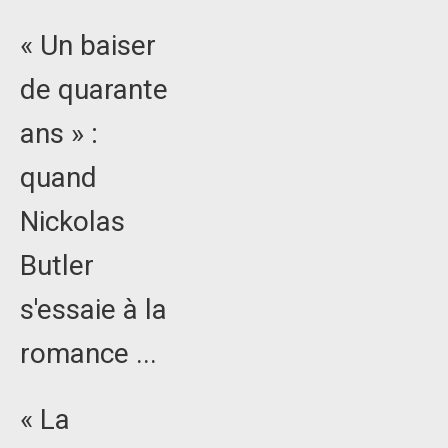
« Un baiser
de quarante
ans » :
quand
Nickolas
Butler
s'essaie à la
romance ...
« La