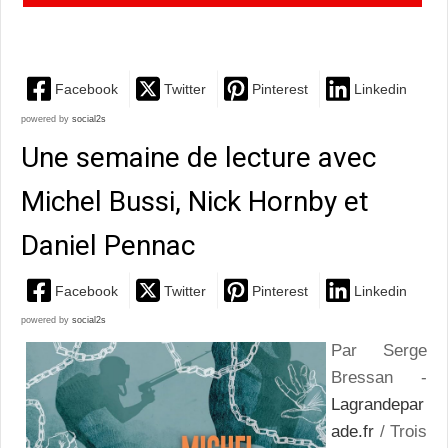
Fargues, Julia Kerninon et Sally Rooney
Facebook
Twitter
Pinterest
Linkedin
powered by
social2s
Une semaine de lecture avec
Michel Bussi, Nick Hornby et
Daniel Pennac
Facebook
Twitter
Pinterest
Linkedin
powered by
social2s
Par Serge
Bressan -
Lagrandepar
ade.fr
/ Trois