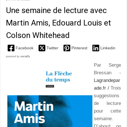
Une semaine de lecture avec
Martin Amis, Edouard Louis et
Colson Whitehead
Facebook
Twitter
Pinterest
Linkedin
powered by
social2s
Par Serge
Bressan -
Lagrandepar
ade.fr /
Trois
suggestions
de lecture
pour cette
semaine.
D’abord, on