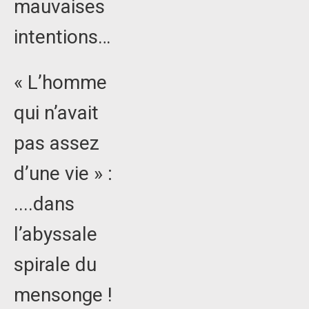
mauvaises
intentions…
« L’homme
qui n’avait
pas assez
d’une vie » :
....dans
l’abyssale
spirale du
mensonge !