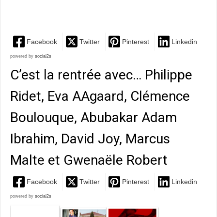
Lighieri,...
Facebook
Twitter
Pinterest
Linkedin
powered by
social2s
C’est la rentrée avec… Philippe
Ridet, Eva AAgaard, Clémence
Boulouque, Abubakar Adam
Ibrahim, David Joy, Marcus
Malte et Gwenaële Robert
Facebook
Twitter
Pinterest
Linkedin
powered by
social2s