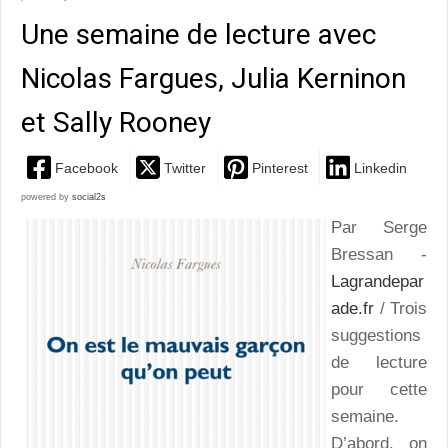
Une semaine de lecture avec
Nicolas Fargues, Julia Kerninon
et Sally Rooney
Facebook
Twitter
Pinterest
Linkedin
powered by
social2s
Par Serge
Bressan -
Lagrandepar
ade.fr
/ Trois
suggestions
de lecture
pour cette
semaine.
D’abord, on