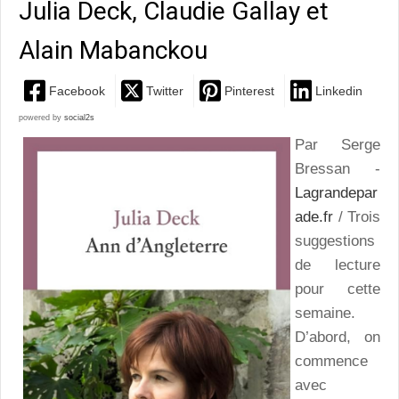
Julia Deck, Claudie Gallay et
Alain Mabanckou
Facebook
Twitter
Pinterest
Linkedin
powered by
social2s
Par Serge
Bressan -
Lagrandepar
ade.fr
/ Trois
suggestions
de lecture
pour cette
semaine.
D’abord, on
commence
avec