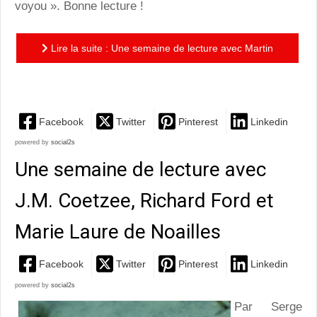
voyou ». Bonne lecture !
Lire la suite : Une semaine de lecture avec Martin
Amis, Edouard Louis et Colson Whitehead
Facebook
Twitter
Pinterest
Linkedin
powered by
social2s
Une semaine de lecture avec
J.M. Coetzee, Richard Ford et
Marie Laure de Noailles
Facebook
Twitter
Pinterest
Linkedin
powered by
social2s
Par Serge