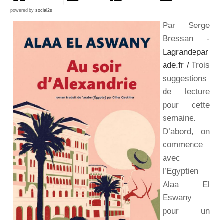
powered by
social2s
Par Serge
Bressan -
Lagrandepar
ade.fr /
Trois
suggestions
de lecture
pour cette
semaine.
D’abord, on
commence
avec
l’Egyptien
Alaa El
Eswany
pour un