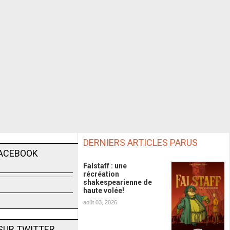
DERNIERS ARTICLES PARUS
FACEBOOK
Falstaff : une
récréation
shakespearienne de
haute volée!
août 03, 2026
SUR TWITTER