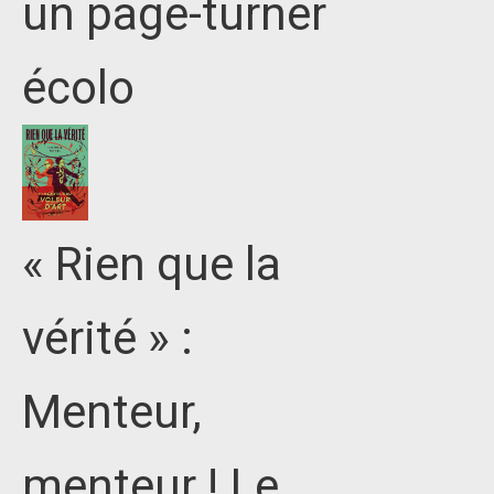
un page-turner
écolo
« Rien que la
vérité » :
Menteur,
menteur ! Le