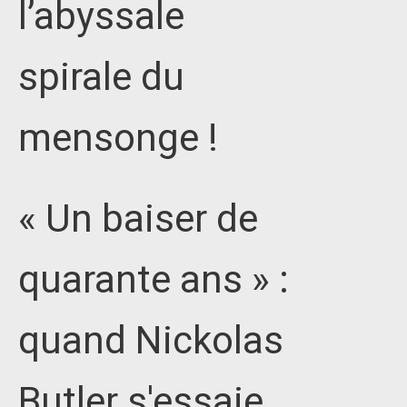
l’abyssale
spirale du
mensonge !
« Un baiser de
quarante ans » :
quand Nickolas
Butler s'essaie