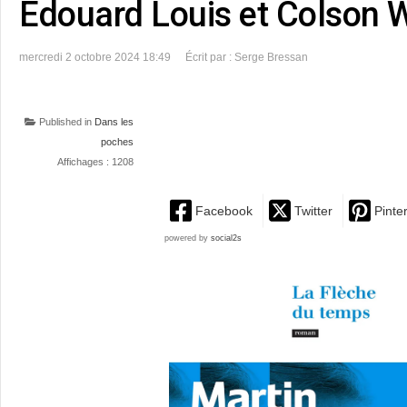
Edouard Louis et Colson 
mercredi 2 octobre 2024 18:49
Écrit par : Serge Bressan
Published in
Dans les
poches
Affichages : 1208
Facebook
Twitter
Pinte
powered by
social2s