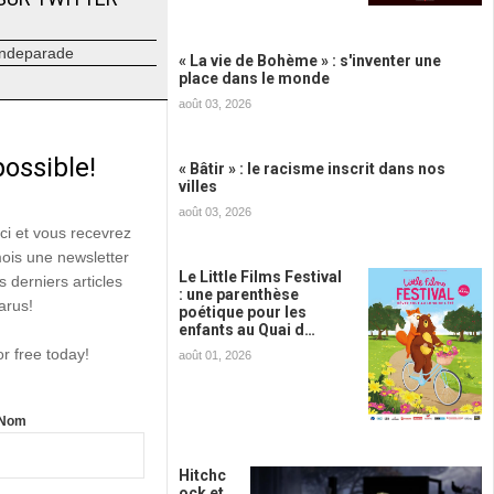
ndeparade
« La vie de Bohème » : s'inventer une
place dans le monde
août 03, 2026
possible!
« Bâtir » : le racisme inscrit dans nos
villes
août 03, 2026
ici et vous recevrez
mois une newsletter
Le Little Films Festival
s derniers articles
: une parenthèse
arus!
poétique pour les
enfants au Quai d…
or free today!
août 01, 2026
Nom
Hitchc
ock et