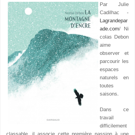
Par Julie
Cadilhac -
Lagrandepar
ade.com
/ Ni
colas Debon
aime
observer et
parcourir les
espaces
naturels en
toutes
saisons.
Dans ce
travail
difficilement
classable, il associe cette première passion à une