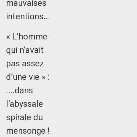
mauvaises
intentions…
« L’homme
qui n’avait
pas assez
d’une vie » :
....dans
l’abyssale
spirale du
mensonge !