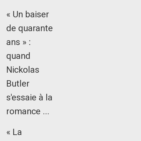
« Un baiser
de quarante
ans » :
quand
Nickolas
Butler
s'essaie à la
romance ...
« La