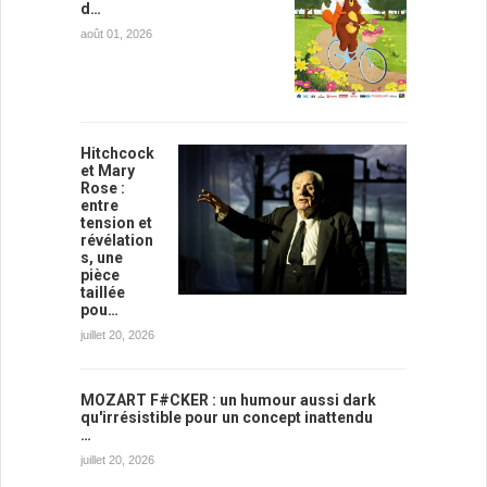
d…
août 01, 2026
Hitchcock
et Mary
Rose :
entre
tension et
révélation
s, une
pièce
taillée
pou…
juillet 20, 2026
MOZART F#CKER : un humour aussi dark
qu'irrésistible pour un concept inattendu
…
juillet 20, 2026