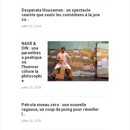
Desperate Housemen : un spectacle
sexiste que seuls les comédiens à la joie
co…
juillet 20, 2026
NASR &
DIN : une
parenthès
e poétique
où
l'humour
côtoie la
philosophi
e
juillet 19, 2026
Pétrole niveau zéro : une nouvelle
rageuse, un coup de poing pour réveiller
l…
juillet 19, 2026