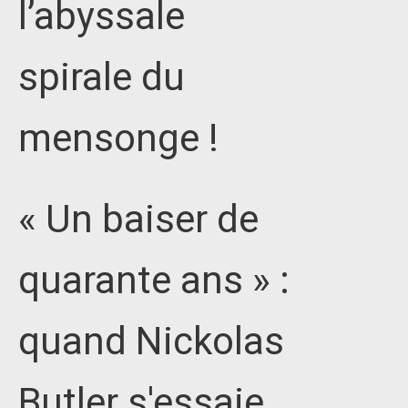
l’abyssale
spirale du
mensonge !
« Un baiser de
quarante ans » :
quand Nickolas
Butler s'essaie