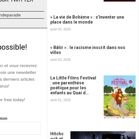
ndeparade
« La vie de Bohème » : s'inventer une
place dans le monde
août 03, 2026
possible!
« Bâtir » : le racisme inscrit dans nos
villes
août 03, 2026
ici et vous recevrez
mois une newsletter
Le Little Films Festival
s derniers articles
: une parenthèse
arus!
poétique pour les
enfants au Quai d…
or free today!
août 01, 2026
Nom
Hitchc
ock et