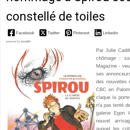
constellé de toiles
Facebook
Twitter
Pinterest
Linkedin
powered by
social2s
Par Julie Cadi
chômage : sa
Magazine - veut
ses annonceurs
des nouvelles 
CBC en Palombi
claque la port
n'a pas tenté de
galerie Egon I
nouvel arriva
auquel les cri