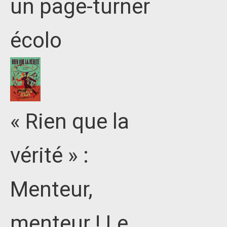
un page-turner
écolo
« Rien que la
vérité » :
Menteur,
menteur ! Le