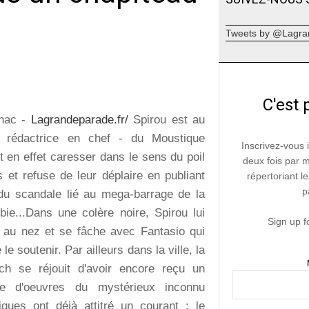
Tweets by @Lagra
C'est 
lhac -
Lagrandeparade.fr/
Spirou est au
 rédactrice en chef - du Moustique
Inscrivez-vous 
 en effet caresser dans le sens du poil
deux fois par 
 et refuse de leur déplaire en publiant
répertoriant le
p
du scandale lié au mega-barrage de la
e...Dans une colère noire, Spirou lui
Sign up f
e au nez et se fâche avec Fantasio qui
 le soutenir. Par ailleurs dans la ville, la
ch se réjouit d'avoir encore reçu un
ge d'oeuvres du mystérieux inconnu
tiques ont déjà attitré un courant : le