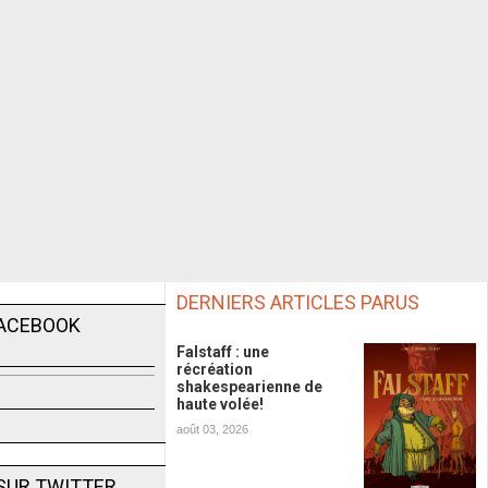
DERNIERS ARTICLES PARUS
FACEBOOK
Falstaff : une
récréation
shakespearienne de
haute volée!
août 03, 2026
SUR TWITTER