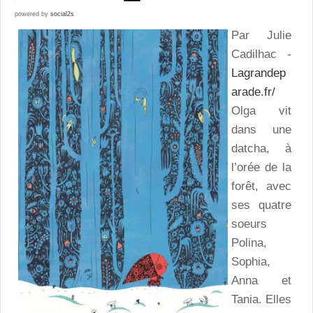
powered by
social2s
Par Julie
Cadilhac -
Lagrandep
arade.fr/
Olga vit
dans une
datcha, à
l’orée de la
forêt, avec
ses quatre
soeurs
Polina,
Sophia,
Anna et
Tania. Elles