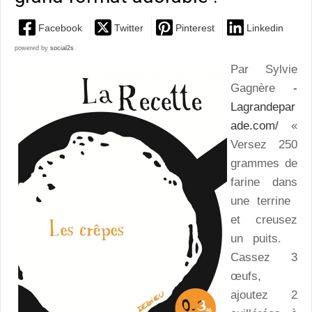
Facebook
Twitter
Pinterest
Linkedin
powered by
social2s
Par Sylvie
Gagnère
-
Lagrandepar
ade.com/
«
Versez 250
grammes de
farine dans
une terrine
et creusez
un puits.
Cassez 3
œufs,
ajoutez 2