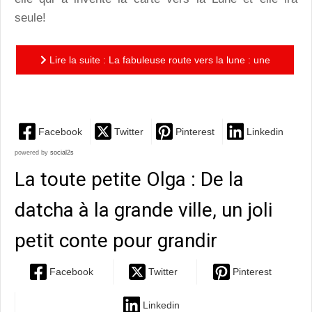
seule!
Lire la suite : La fabuleuse route vers la lune : une
jolie histoire d’amitié et d’aventures à hauteur de souris
Facebook
Twitter
Pinterest
Linkedin
powered by
social2s
La toute petite Olga : De la
datcha à la grande ville, un joli
petit conte pour grandir
Facebook
Twitter
Pinterest
Linkedin