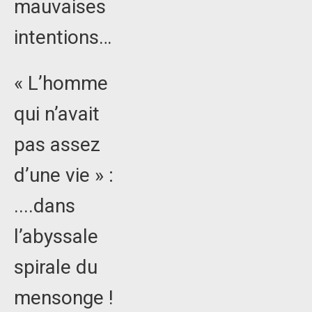
mauvaises
intentions…
« L’homme
qui n’avait
pas assez
d’une vie » :
....dans
l’abyssale
spirale du
mensonge !