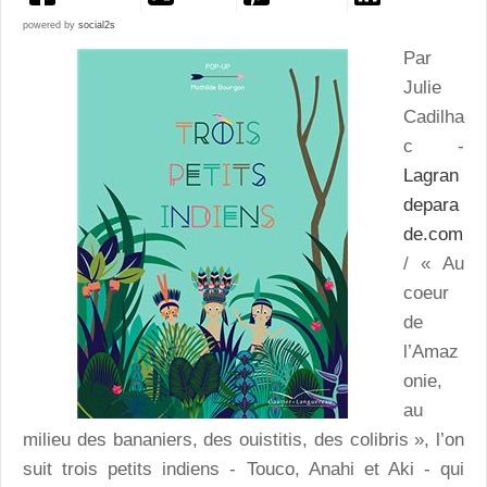
powered by
social2s
Par
Julie
Cadilha
c -
Lagran
depara
de.com
/ « Au
coeur
de
l’Amaz
onie,
au
milieu des bananiers, des ouistitis, des colibris », l’on
suit trois petits indiens - Touco, Anahi et Aki - qui