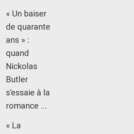
« Un baiser
de quarante
ans » :
quand
Nickolas
Butler
s'essaie à la
romance ...
« La