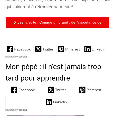
qui l’aideront à retrouver sa meute!
Lire la suite : Comme un grand : de l’importance de
l’entraide au coeur des montagnes enneigées
Facebook
Twitter
Pinterest
Linkedin
powered by
social2s
Mon pépé : il n’est jamais trop
tard pour apprendre
Facebook
Twitter
Pinterest
Linkedin
powered by
social2s