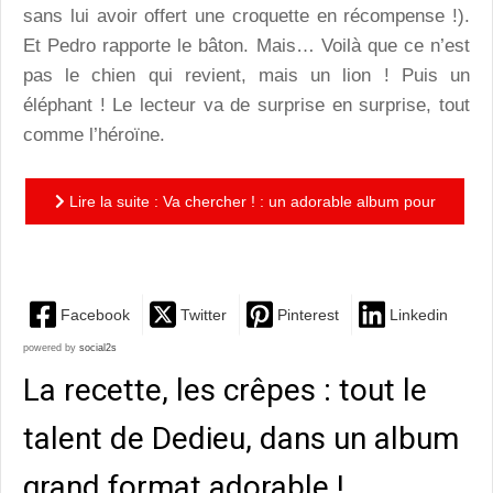
sans lui avoir offert une croquette en récompense !).
Et Pedro rapporte le bâton. Mais… Voilà que ce n’est
pas le chien qui revient, mais un lion ! Puis un
éléphant ! Le lecteur va de surprise en surprise, tout
comme l’héroïne.
Lire la suite : Va chercher ! : un adorable album pour
avoir (un peu) peur, et (beaucoup) s’amuser !
Facebook
Twitter
Pinterest
Linkedin
powered by
social2s
La recette, les crêpes : tout le
talent de Dedieu, dans un album
grand format adorable !