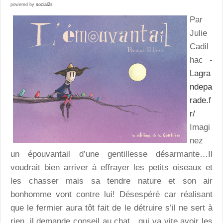
powered by
social2s
Par
Julie
Cadil
hac -
Lagra
ndepa
rade.f
r/
Imagi
nez
un épouvantail d’une gentillesse désarmante…Il
voudrait bien arriver à effrayer les petits oiseaux et
les chasser mais sa tendre nature et son air
bonhomme vont contre lui! Désespéré car réalisant
que le fermier aura tôt fait de le détruire s’il ne sert à
rien, il demande conseil au chat…qui va vite avoir les