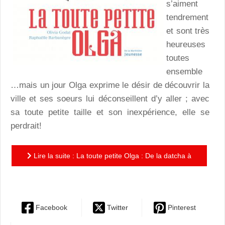
s’aiment
tendrement
et sont très
heureuses
toutes
ensemble
…mais un jour Olga exprime le désir de découvrir la
ville et ses soeurs lui déconseillent d’y aller ; avec
sa toute petite taille et son inexpérience, elle se
perdrait!
Lire la suite : La toute petite Olga : De la datcha à
la grande ville, un joli petit conte pour grandir
Facebook
Twitter
Pinterest