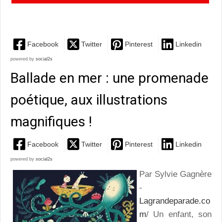
superbe album pour parler d’écologie avec humour !
Facebook
Twitter
Pinterest
Linkedin
powered by
social2s
Ballade en mer : une promenade
poétique, aux illustrations
magnifiques !
Facebook
Twitter
Pinterest
Linkedin
powered by
social2s
Par Sylvie Gagnère
-
Lagrandeparade.co
m
/ Un enfant, son