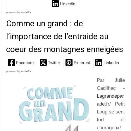
Linkedin
powered by
social2s
Comme un grand : de
l’importance de l’entraide au
coeur des montagnes enneigées
Facebook
Twitter
Pinterest
Linkedin
powered by
social2s
Par Julie
Cadilhac -
Lagrandepar
ade.fr
/ Petit
Loup se sent
fort et
courageux!