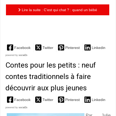
Lire la suite : C’est qui chat ? : quand un bébé
rencontre un petit chat, il y a de la tendresse dans l’air
!
Facebook
Twitter
Pinterest
Linkedin
powered by
social2s
Contes pour les petits : neuf
contes traditionnels à faire
découvrir aux plus jeunes
Facebook
Twitter
Pinterest
Linkedin
powered by
social2s
Par Julie