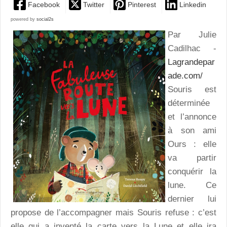
Facebook
Twitter
Pinterest
Linkedin
powered by
social2s
Par Julie
Cadilhac -
Lagrandepar
ade.com/
Souris est
déterminée
et l’annonce
à son ami
Ours : elle
va partir
conquérir la
lune. Ce
dernier lui
propose de l’accompagner mais Souris refuse : c’est
elle qui a inventé la carte vers la Lune et elle ira