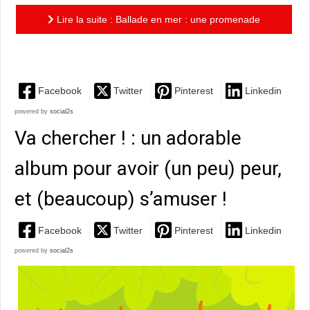
Lire la suite : Ballade en mer : une promenade
poétique, aux illustrations magnifiques !
Facebook
Twitter
Pinterest
Linkedin
powered by
social2s
Va chercher ! : un adorable
album pour avoir (un peu) peur,
et (beaucoup) s’amuser !
Facebook
Twitter
Pinterest
Linkedin
powered by
social2s