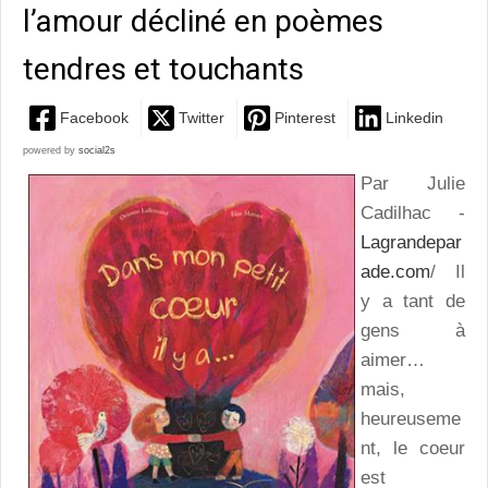
l’amour décliné en poèmes
tendres et touchants
Facebook
Twitter
Pinterest
Linkedin
powered by
social2s
Par Julie
Cadilhac -
Lagrandepar
ade.com
/ Il
y a tant de
gens à
aimer…
mais,
heureuseme
nt, le coeur
est