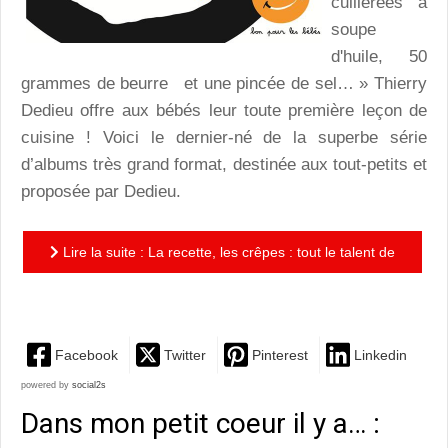
cuillérées à
soupe
d'huile, 50
grammes de beurre et une pincée de sel… » Thierry
Dedieu offre aux bébés leur toute première leçon de
cuisine ! Voici le dernier-né de la superbe série
d’albums très grand format, destinée aux tout-petits et
proposée par Dedieu.
Lire la suite : La recette, les crêpes : tout le talent de
Dedieu, dans un album grand format adorable !
Facebook
Twitter
Pinterest
Linkedin
powered by
social2s
Dans mon petit coeur il y a… :