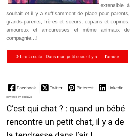
extensible à
souhait et il y a suffisamment de place pour parents,
grands-parents, frères et soeurs, copains et copines,
amoureux et amoureuses et même animaux de
compagnie…!
Lire la suite : Dans mon petit coeur il y a… : l’amour
décliné en poèmes tendres et touchants
Facebook
Twitter
Pinterest
Linkedin
powered by
social2s
C’est qui chat ? : quand un bébé
rencontre un petit chat, il y a de
la tendresse dans l’air !