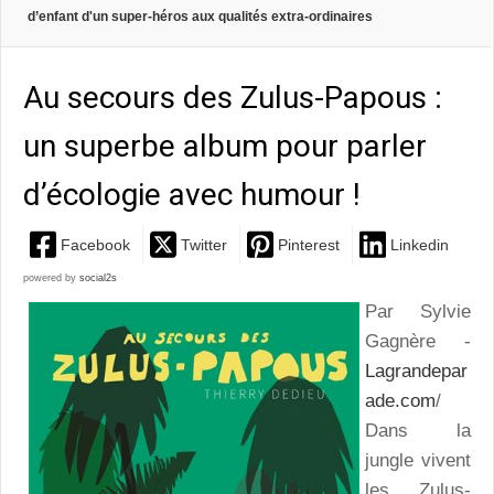
d’enfant d'un super-héros aux qualités extra-ordinaires
Au secours des Zulus-Papous :
un superbe album pour parler
d’écologie avec humour !
Facebook
Twitter
Pinterest
Linkedin
powered by
social2s
Par Sylvie
Gagnère -
Lagrandepar
ade.com
/
Dans la
jungle vivent
les Zulus-